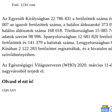
Fotó: 123rf.com
Az Egyesült Királyságban 22 786 431 a fert
ő
zöttek száma é
007 az igazolt fert
ő
zöttek száma, a halálos áldozatoké 373 
halálos áldozatok száma 168 018. Törökországban 15 085 74
adatok szerint 98 996. Spanyolországban 12 681 820 fert
ő
zö
fert
ő
zöttek és 141 379 a halottak száma. Lengyelországban 
Kínában 2 122 283 fert
ő
zöttet regisztráltak, és a hivatalos
szöv
ő
dményeiben.
Az Egészségügyi Világszervezet (WHO) 2020. március 11-én 
nagyvárosból terjedt el.
Olvasd el ezt is!
JÁRVÁNY