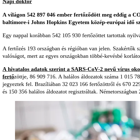
Napi doktor
A világon 542 897 046 ember fert
ő
z
ő
dött meg eddig a CO
baltimore-i Johns Hopkins Egyetem közép-európai id
ő
sz
Egy nappal korábban 542 105 930 fert
ő
zöttet tartottak nyil
A fert
ő
zés 193 országban és régióban van jelen. Szakért
ő
k s
valóságot, mert az egyes országokban többé-kevésbé korlátoz
A hivatalos adatok szerint a SARS-CoV-2 nev
ű
vírus oko
fert
ő
zöttje, 86 909 716. A halálos áldozatok száma 1 015 78
jegyeztek fel. Brazíliában 32 023 166 fert
ő
zöttr
ő
l és 670 22
és 150 356 halálos áldozatot regisztráltak. Németországban 