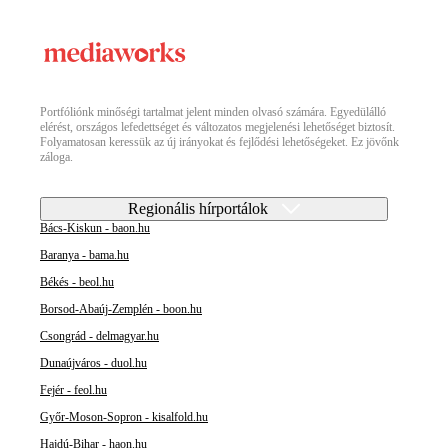
Portfóliónk minőségi tartalmat jelent minden olvasó számára. Egyedülálló
elérést, országos lefedettséget és változatos megjelenési lehetőséget biztosít.
Folyamatosan keressük az új irányokat és fejlődési lehetőségeket. Ez jövőnk
záloga.
Regionális hírportálok
Bács-Kiskun - baon.hu
Baranya - bama.hu
Békés - beol.hu
Borsod-Abaúj-Zemplén - boon.hu
Csongrád - delmagyar.hu
Dunaújváros - duol.hu
Fejér - feol.hu
Győr-Moson-Sopron - kisalfold.hu
Hajdú-Bihar - haon.hu