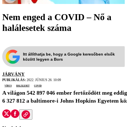
Nem enged a COVID – Nő a
halálesetek száma
Itt állíthatja be, hogy a Google keresőben elsők
között legyen a Bors
JÁRVÁNY
PUBLIKÁLÁS:
2022. JÚNIUS 26. 10:09
vírus
haláleset
covid
A világon 542 897 046 ember fertőződött meg eddi
6 327 812 a baltimore-i Johns Hopkins Egyetem közé