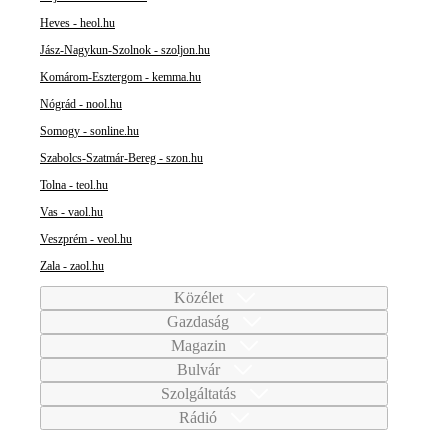
Heves - heol.hu
Jász-Nagykun-Szolnok - szoljon.hu
Komárom-Esztergom - kemma.hu
Nógrád - nool.hu
Somogy - sonline.hu
Szabolcs-Szatmár-Bereg - szon.hu
Tolna - teol.hu
Vas - vaol.hu
Veszprém - veol.hu
Zala - zaol.hu
Közélet
Gazdaság
Magazin
Bulvár
Szolgáltatás
Rádió