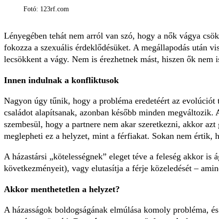
Fotó: 123rf.com
Lényegében tehát nem arról van szó, hogy a nők vágya csök
fokozza a szexuális érdeklődésüket. A megállapodás után vi
lecsökkent a vágy. Nem is érezhetnek mást, hiszen ők nem i
Innen indulnak a konfliktusok
Nagyon úgy tűnik, hogy a probléma eredetéért az evolúciót te
családot alapítsanak, azonban később minden megváltozik.
A
szembesül, hogy a partnere nem akar szeretkezni, akkor azt
meglepheti ez a helyzet, mint a férfiakat. Sokan nem értik, h
A házastársi „kötelességnek” eleget téve a feleség akkor is 
következményeit), vagy elutasítja a férje közeledését – ami
Akkor menthetetlen a helyzet?
A házasságok boldogságának elmúlása komoly probléma, és am