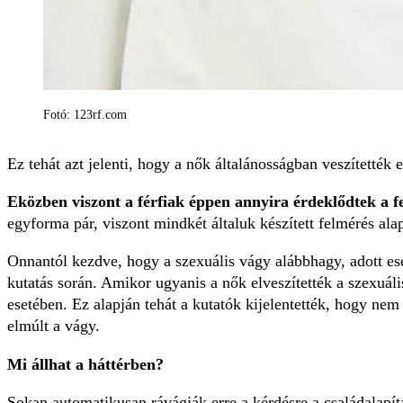
Fotó: 123rf.com
Ez tehát azt jelenti, hogy a nők általánosságban veszítették 
Eközben viszont a férfiak éppen annyira érdeklődtek a fe
egyforma pár, viszont mindkét általuk készített felmérés ala
Onnantól kezdve, hogy a szexuális vágy alábbhagy, adott eset
kutatás során. Amikor ugyanis a nők elveszítették a szexuáli
esetében. Ez alapján tehát a kutatók kijelentették, hogy nem
elmúlt a vágy.
Mi állhat a háttérben?
Sokan automatikusan rávágják erre a kérdésre a családalapít