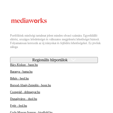
Portfóliónk minőségi tartalmat jelent minden olvasó számára. Egyedülálló
elérést, országos lefedettséget és változatos megjelenési lehetőséget biztosít.
Folyamatosan keressük az új irányokat és fejlődési lehetőségeket. Ez jövőnk
záloga.
Regionális hírportálok
Bács-Kiskun - baon.hu
Baranya - bama.hu
Békés - beol.hu
Borsod-Abaúj-Zemplén - boon.hu
Csongrád - delmagyar.hu
Dunaújváros - duol.hu
Fejér - feol.hu
Győr-Moson-Sopron - kisalfold.hu