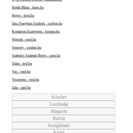
Hajdú-Bihar - haon.hu
Heves - heol.hu
Jász-Nagykun-Szolnok - szoljon.hu
Komárom-Esztergom - kemma.hu
Nógrád - nool.hu
Somogy - sonline.hu
Szabolcs-Szatmár-Bereg - szon.hu
Tolna - teol.hu
Vas - vaol.hu
Veszprém - veol.hu
Zala - zaol.hu
Közélet
Gazdaság
Magazin
Bulvár
Szolgáltatás
Rádió