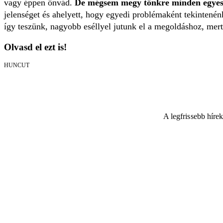
vagy éppen önvád.
De mégsem megy tönkre minden egyes
jelenséget és ahelyett, hogy egyedi problémaként tekintenén
így teszünk, nagyobb eséllyel jutunk el a megoldáshoz, mer
Olvasd el ezt is!
HUNCUT
A legfrissebb híre