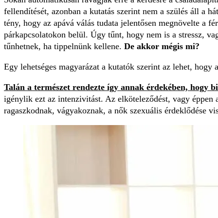
fellendítését, azonban a kutatás szerint nem a szülés áll a 
tény, hogy az apává válás tudata jelentősen megnövelte a fér
párkapcsolatokon belül. Úgy tűnt, hogy nem is a stressz, v
tűnhetnek, ha tippelnünk kellene.
De akkor mégis mi?
Egy lehetséges magyarázat a kutatók szerint az lehet, hogy 
Talán a természet rendezte így annak érdekében, hogy bizt
igénylik ezt az intenzivitást. Az elköteleződést, vagy éppen 
ragaszkodnak, vágyakoznak, a nők szexuális érdeklődése viszo