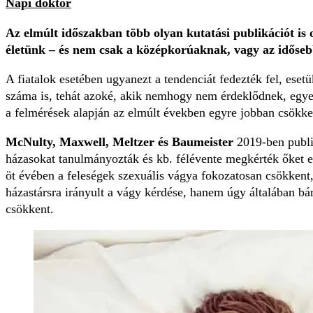
Napi doktor
Az elmúlt időszakban több olyan kutatási publikációt is 
életünk – és nem csak a középkorúaknak, vagy az időse
A fiatalok esetében ugyanezt a tendenciát fedezték fel, ese
száma is, tehát azoké, akik nemhogy nem érdeklődnek, egyen
a felmérések alapján az elmúlt években egyre jobban csökk
McNulty, Maxwell, Meltzer és Baumeister
2019-ben publik
házasokat tanulmányozták és kb. félévente megkérték őket eg
öt évében a feleségek szexuális vágya fokozatosan csökkent,
házastársra irányult a vágy kérdése, hanem úgy általában bá
csökkent.