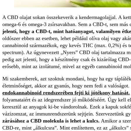
A CBD olajat sokan összekeverik a kendermagolajjal. A ket
omega-6 és omega-3 zsírsavakban. Sem a CBD-t, sem más ca
jelenti, hogy a CBD-t, mint hatóanyagot, valamilyen étk
oldószer ebben az esetben, lehet például olíva olaj vagy 
cannabinoid származékok, egy kevés THC (max. 0,2%) és ter
spectrum). Az úgynevezett „Nyers” CBD olaj tartalmazza mi
pedig azt jelenti, hogy a készítmény csak és kizárólag CBD-
erősebb, mint az izolátumé, mivel az egyéb cannabinoid mol
Mi szakemberek, azt szoktuk mondani, hogy ha egy táplálékk
életminőséget, akkor az gyanús, hogy nem fedi a valóságot. 
endokannabinoid rendszerében fejti ki jótékony hatását.
folyamataiért és az idegrendszer jó működéséért. Úgy kell e
keresztül az anyagok ki-be vándorolnak. Ezek a kapuk sokfél
vázizomzat, az immunrendszerünk sejtjein. Szervezetünk gyá
zárásához a CBD molekula is lehet a kulcs.
Amikor a szer
CBD-re, mint „álkulcsra”. Mint említettem, ez az „álkulcs”