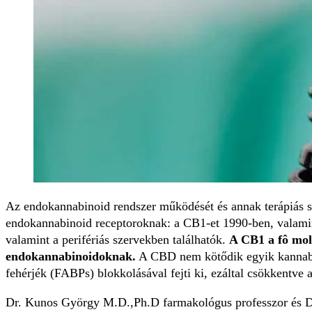
Az endokannabinoid rendszer működését és annak terápiás sza
endokannabinoid receptoroknak: a CB1-et 1990-ben, valami
valamint a perifériás szervekben találhatók.
A CB1 a fô mol
endokannabinoidoknak.
A CBD nem kötődik egyik kannabin
fehérjék (FABPs) blokkolásával fejti ki, ezáltal csökkentv
Dr. Kunos György M.D.,Ph.D farmakológus professzor és Dr