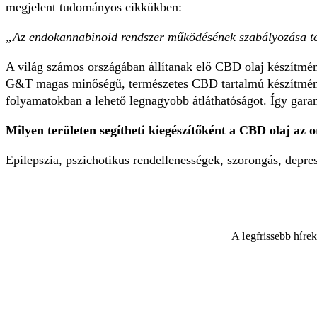
megjelent tudományos cikkükben:
„Az endokannabinoid rendszer működésének szabályozása ter
A világ számos országában állítanak elő CBD olaj készítm
G&T magas minőségű, természetes CBD tartalmú készítmények
folyamatokban a lehető legnagyobb átláthatóságot. Így garan
Milyen területen segítheti kiegészítőként a CBD olaj az o
Epilepszia, pszichotikus rendellenességek, szorongás, depres
A legfrissebb híre