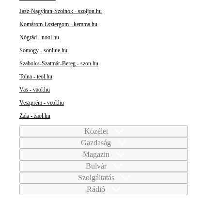
Jász-Nagykun-Szolnok - szoljon.hu
Komárom-Esztergom - kemma.hu
Nógrád - nool.hu
Somogy - sonline.hu
Szabolcs-Szatmár-Bereg - szon.hu
Tolna - teol.hu
Vas - vaol.hu
Veszprém - veol.hu
Zala - zaol.hu
Közélet
Gazdaság
Magazin
Bulvár
Szolgáltatás
Rádió