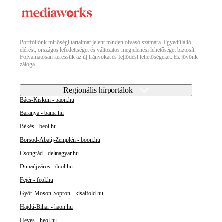
Portfóliónk minőségi tartalmat jelent minden olvasó számára. Egyedülálló
elérést, országos lefedettséget és változatos megjelenési lehetőséget biztosít.
Folyamatosan keressük az új irányokat és fejlődési lehetőségeket. Ez jövőnk
záloga.
Regionális hírportálok
Bács-Kiskun - baon.hu
Baranya - bama.hu
Békés - beol.hu
Borsod-Abaúj-Zemplén - boon.hu
Csongrád - delmagyar.hu
Dunaújváros - duol.hu
Fejér - feol.hu
Győr-Moson-Sopron - kisalfold.hu
Hajdú-Bihar - haon.hu
Heves - heol.hu