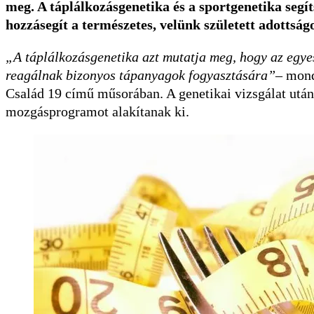
meg. A táplálkozásgenetika és a sportgenetika segí
hozzásegít a természetes, velünk született adottsá
„A táplálkozásgenetika azt mutatja meg, hogy az egye
reagálnak bizonyos tápanyagok fogyasztására”
– mond
Család 19 című műsorában. A genetikai vizsgálat után
mozgásprogramot alakítanak ki.