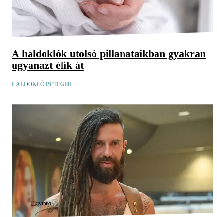
A haldoklók utolsó pillanataikban gyakran
ugyanazt élik át
HALDOKLÓ BETEGEK
Videó