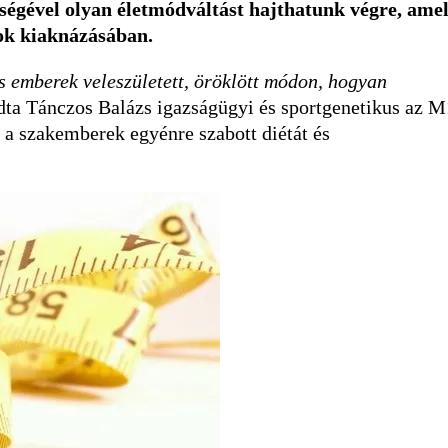
tségével olyan életmódváltást hajthatunk végre, ame
gok kiaknázásában.
s emberek veleszületett, öröklött módon, hogyan
ta Tánczos Balázs igazságügyi és sportgenetikus az M
 a szakemberek egyénre szabott diétát és