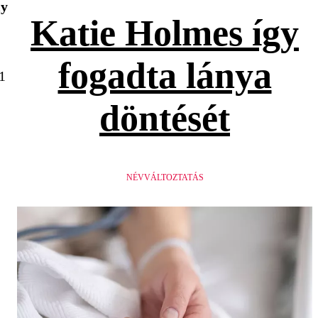
ly
Katie Holmes így
fogadta lánya
1
döntését
NÉVVÁLTOZTATÁS