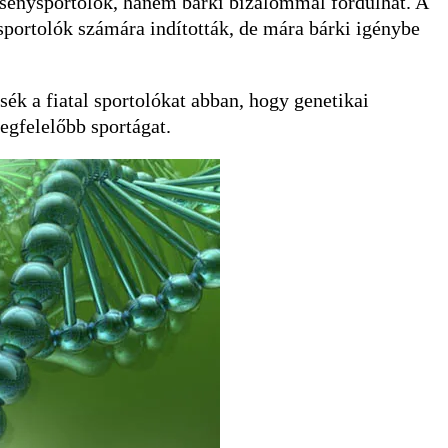
rsenysportolók, hanem bárki bizalommal fordulhat. A
sportolók számára indították, de mára bárki igénybe
sék a fiatal sportolókat abban, hogy genetikai
egfelelőbb sportágat.