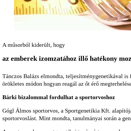
A műsorból kiderült, hogy
az emberek izomzatához illő hatékony moz
Tánczos Balázs elmondta, teljesítménygenetikával is f
örökletes módon hogyan reagál az őt érő megterhelés
Bárki bizalommal fordulhat a sportorvoshoz
Gógl Álmos sportorvos, a Sportgenetikia Kft. alapítója
sportorvoslást. Mint mondta, tanulmányai során a gene