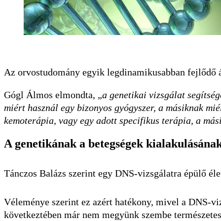
Az orvostudomány egyik legdinamikusabban fejlődő ág
Gógl Álmos elmondta, „
a genetikai vizsgálat segíts
miért használ egy bizonyos gyógyszer, a másiknak mié
kemoterápia, vagy egy adott specifikus terápia, a má
A genetikának a betegségek kialakulásának
Tánczos Balázs szerint egy DNS-vizsgálatra épülő éle
Véleménye szerint ez azért hatékony, mivel a DNS-viz
következtében már nem megyünk szembe természetes, 