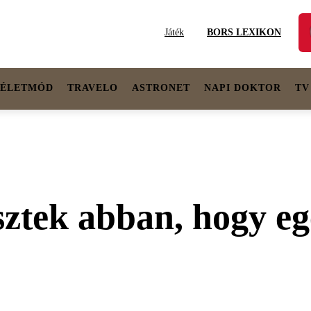
Játék
BORS LEXIKON
ÉLETMÓD
TRAVELO
ASTRONET
NAPI DOKTOR
TV
ztek abban, hogy egé