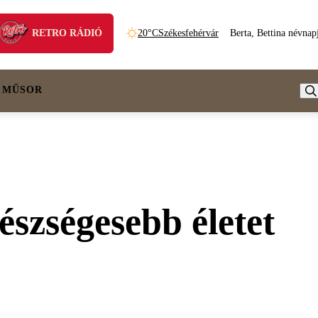
RETRO RÁDIÓ
20°C
Székesfehérvár
Berta, Bettina névnap
 MŰSOR
szségesebb életet