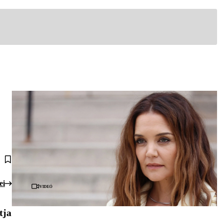
ei
Videó
tja