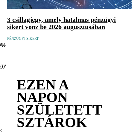
3 csillagjegy, amely hatalmas pénzügyi
sikert vonz be 2026 augusztusában
PÉNZÜGYI SIKERT
eg.
egy
EZEN A
NAPON
SZÜLETETT
SZTÁROK
k