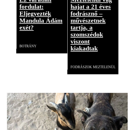
fordulat:
hajat a 21 éves
Eljegyezték
fodrásznő –
Mandula Ádám
művészetnek
exét?
tartja, a
szomszédok
Videó
viszont
BOTRÁNY
kiakadtak
Videó
FODRÁSZOK MEZTELENÜL