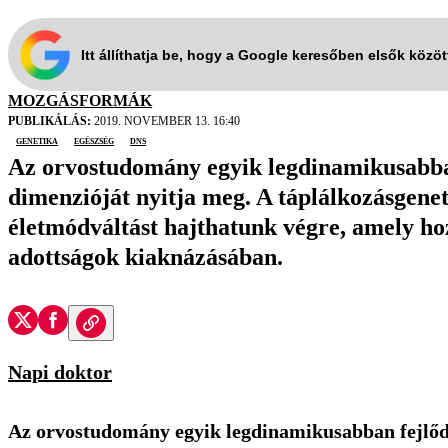
Itt állíthatja be, hogy a Google keresőben elsők közö
MOZGÁSFORMÁK
PUBLIKÁLÁS:
2019. NOVEMBER 13. 16:40
genetika
egészség
DNS
Az orvostudomány egyik legdinamikusabban 
dimenzióját nyitja meg. A táplálkozásgenet
életmódváltást hajthatunk végre, amely hoz
adottságok kiaknázásában.
Napi doktor
Az orvostudomány egyik legdinamikusabban fejlődő 