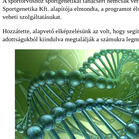
A sportorvoshoz sportgenetikai tanácsért nemcsak ve
Sportgenetika Kft. alapítója elmondta, a programot él
veheti szolgáltatásukat.
Hozzátette, alapvető elképzelésünk az volt, hogy segít
adottságukból kiindulva megtalálják a számukra legm