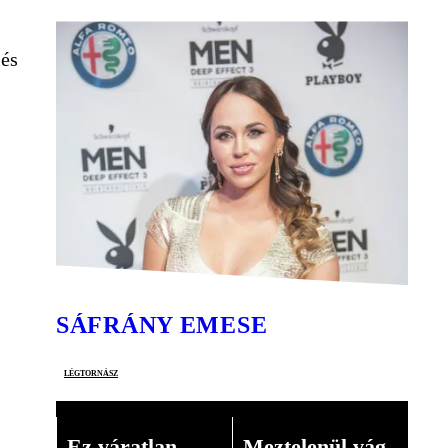
 és
SÁFRÁNY EMESE
légtornász
Ez váratlan
Meztelenül vág