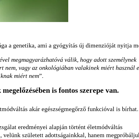
a a genetika, ami a gyógyítás új dimenzióját nyitja m
égével megmagyarázhatóvá válik, hogy adott személynek
rt nem, vagy az onkológiában valakinek miért használ 
siknak miért nem
”.
 megelőzésében is fontos szerepe van.
tmódváltás akár egészségmegőrző funkcióval is bírhat.
sgálat eredményei alapján történt életmódváltás
velünk született adottságainkkal, hanem megpróbálju