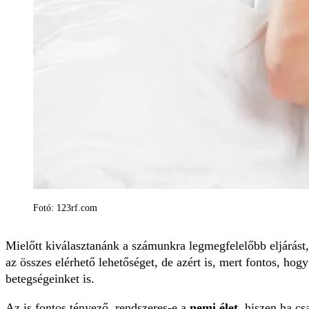
Fotó: 123rf.com
Mielőtt kiválasztan
ánk a számunkra legmegfelelőbb eljárást
az összes elérhető lehetőséget, de azért is, mert fontos, hog
betegségeinket is.
Az is fontos tényező, rendszeres-e a
nemi élet
, hiszen ha c