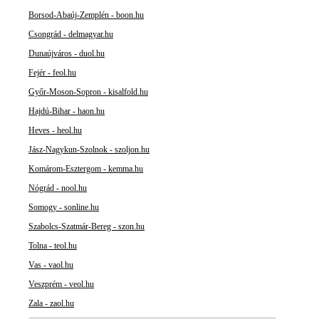
Borsod-Abaúj-Zemplén - boon.hu
Csongrád - delmagyar.hu
Dunaújváros - duol.hu
Fejér - feol.hu
Győr-Moson-Sopron - kisalfold.hu
Hajdú-Bihar - haon.hu
Heves - heol.hu
Jász-Nagykun-Szolnok - szoljon.hu
Komárom-Esztergom - kemma.hu
Nógrád - nool.hu
Somogy - sonline.hu
Szabolcs-Szatmár-Bereg - szon.hu
Tolna - teol.hu
Vas - vaol.hu
Veszprém - veol.hu
Zala - zaol.hu