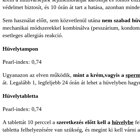
védelmet biztosít, és 10 órán át tart a hatása, azonban mind
Sem használat előtt, sem közvetlenül utána
nem szabad hüv
mechanikai módszerekkel kombinálva (pesszárium, kondom) 
esetleges allergiás reakció.
Hüvelytampon
Pearl-index: 0,74
Ugyanazon az elven működik,
mint a krém,
vagyis a
sper
át. Legalább 1, legfeljebb 24 órán át lehet a hüvelyben hagy
Hüvelytabletta
Pearl-index: 0,74
A tablettát 10 perccel a
szeretkezés előtt kell a
hüvelybe
fe
tabletta felhelyezésére van szükség, és megint ki kell várni 