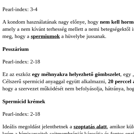
Pearl-index: 3-4
A kondom használatának nagy előnye, hogy
nem kell hormo
amely a nem kívánt terhesség mellett a nemi betegségektől 
meg, hogy a
spermiumok
a hüvelybe jussanak.
Pesszárium
Pearl-index: 2-18
Ez az eszköz
egy méhnyakra helyezhető gömbszelet
, egy
Célszerű spermicid anyaggal együtt alkalmazni,
20 perccel 
hogy a szervezet működését nem befolyásolja, hátránya, hogy
Spermicid krémek
Pearl-index: 2-18
Ideális megoldást jelenthetnek a
szoptatás alatt
, amikor kü
krém a hímivarsejtek sejtmembránját károsítja és fontos enz