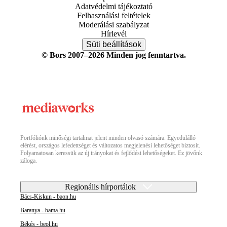
Adatvédelmi tájékoztató
Felhasználási feltételek
Moderálási szabályzat
Hírlevél
Süti beállítások
© Bors 2007–2026 Minden jog fenntartva.
Portfóliónk minőségi tartalmat jelent minden olvasó számára. Egyedülálló
elérést, országos lefedettséget és változatos megjelenési lehetőséget biztosít.
Folyamatosan keressük az új irányokat és fejlődési lehetőségeket. Ez jövőnk
záloga.
Regionális hírportálok
Bács-Kiskun - baon.hu
Baranya - bama.hu
Békés - beol.hu