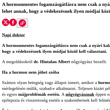
A hormonmentes fogamzásgátlásra nem csak a nyári
lehet annak, hogy a védekezésnek ilyen módjai közül
Napi doktor
A hormonmentes fogamzásgátlásra nem csak a nyári kalan
hogy a védekezésnek ilyen módjai közül kell választani.
A megoldásokról
dr. Hintalan Albert
nőgyógyász beszélt.
Ha a hormon nem jöhet szóba
Számos olyan betegség vagy állapot ismert, amikor a
hormon
mérlegelésén múlik, szabad-e alkalmazni. Teljesen kizárt pé
és egyes
májproblémák esetén.
A
nőgyógyásznak
éppen ez
epilepszia és visszeresség esetén a szakembernek kell felmér