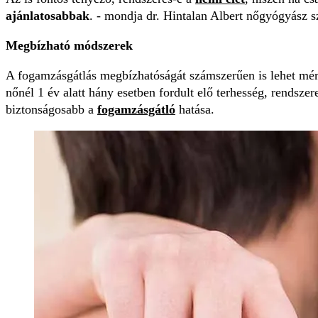
ajánlatosabbak
. - mondja dr. Hintalan Albert nőgyógyász s
Megbízható módszerek
A fogamzásgátlás megbízhatóságát számszerűen is lehet mér
nőnél 1 év alatt hány esetben fordult elő terhesség, rendsze
biztonságosabb a
fogamzásgátló
hatása.