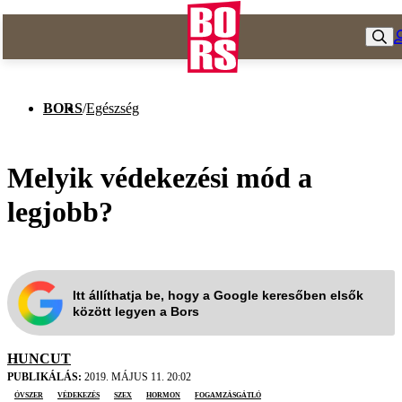
BORS
/
Egészség
Melyik védekezési mód a
legjobb?
Itt állíthatja be, hogy a Google keresőben elsők
között legyen a Bors
HUNCUT
PUBLIKÁLÁS:
2019. MÁJUS 11. 20:02
óvszer
védekezés
szex
hormon
fogamzásgátló