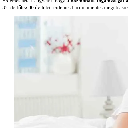
Érdemes arra is figyelni, hogy
a hormonális
fogamzásgátlá
35, de főleg 40 év felett érdemes hormonmentes megoldások