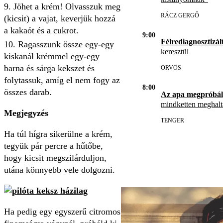
Jöhet a krém! Olvasszuk meg
RÁCZ GERGŐ
(kicsit) a vajat, keverjük hozzá
a kakaót és a cukrot.
9:00
Félrediagnosztizál
Ragasszunk össze egy-egy
keresztül
kiskanál krémmel egy-egy
barna és sárga kekszet és
ORVOS
folytassuk, amíg el nem fogy az
8:00
összes darab.
Az apa megpróbál
mindketten meghal
Megjegyzés
TENGER
Ha túl hígra sikerülne a krém,
tegyük pár percre a hűtőbe,
hogy kicsit megszilárduljon,
utána könnyebb vele dolgozni.
Ha pedig egy egyszerű citromos