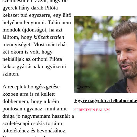
szembesültem azzal, hogy öt
gyerek hány darab Pilóta
kekszet tud egyszerre, egy ültő
helyében lenyomni. Talán nem
mondok újdonságot, ha azt
állítom, hogy
kifizethetetlen
mennyiséget. Most már tehát
két okom is volt, hogy
nekiálljak az otthoni Pilóta
keksz gyártásnak nagyüzemi
szinten.
A receptek böngészgetése
Videó
közben arra is rá kellett
Egyre nagyobb a felháborodás 
döbbennem, hogy a krém
pontosan ugyanaz, mint amit
SEBESTYÉN BALÁZS
drága jó nagymamám használt a
születésnapi csokis tortáim
töltelékéhez és bevonásához.