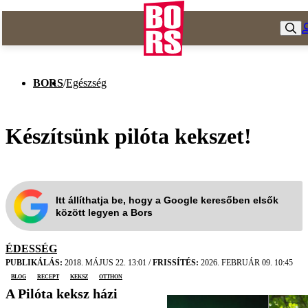
BORS
/
Egészség
Készítsünk pilóta kekszet!
Itt állíthatja be, hogy a Google keresőben elsők
között legyen a Bors
ÉDESSÉG
PUBLIKÁLÁS:
2018. MÁJUS 22. 13:01
/
FRISSÍTÉS:
2026. FEBRUÁR 09. 10:45
blog
recept
keksz
otthon
A Pilóta keksz házi