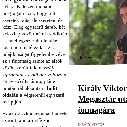
keksz. Nehezen tudnám
megfogalmazni, hogy mit
szeretek rajta, de szeretem és
kész. Elég egyszerű darab, két
kekszlap között némi csokikrém
– ennél egyszerűbb felállás
talán nem is létezik. Ezt a
tulajdonságát figyelembe véve
Videó
ez a finomság szinte az elsők
között került fela
muszáj-
kipróbálni-az-otthoni-változatot
elnevezésűlistámra, pláne
Király Viktor
miután rábukkantam
Judit
oldalán
a végtelenül egyszerű
Megasztár utá
receptjére.
önmagára
Ez az ok szinte azonnal háttérbe
szorult, amikor először
KIRÁLY VIKTOR