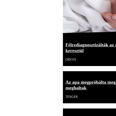
Félrediagnosztizálták az
keresztül
ORVOS
Az apa megpróbálta meg
meghaltak
TENGER