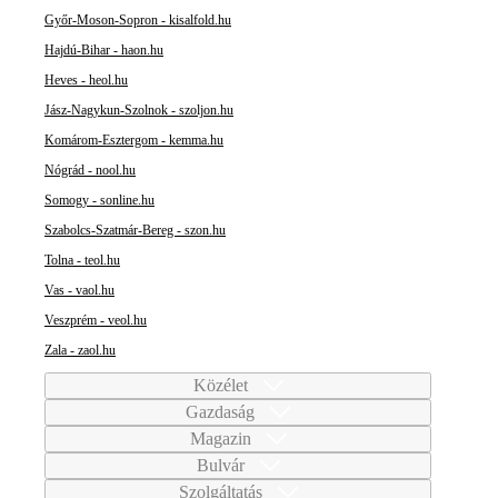
Győr-Moson-Sopron - kisalfold.hu
Hajdú-Bihar - haon.hu
Heves - heol.hu
Jász-Nagykun-Szolnok - szoljon.hu
Komárom-Esztergom - kemma.hu
Nógrád - nool.hu
Somogy - sonline.hu
Szabolcs-Szatmár-Bereg - szon.hu
Tolna - teol.hu
Vas - vaol.hu
Veszprém - veol.hu
Zala - zaol.hu
Közélet
Gazdaság
Magazin
Bulvár
Szolgáltatás