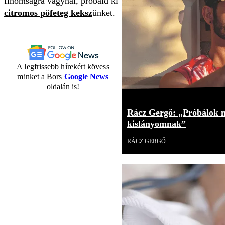
finomságra vágynál, próbáld ki
citromos pöfeteg keksz
ünket.
A legfrissebb hírekért kövess
minket a Bors
Google News
oldalán is!
Rácz Gergő: „Próbálok mi
kislányomnak”
RÁCZ GERGŐ