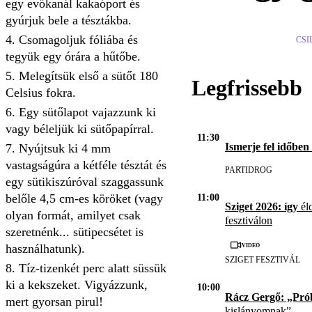
egy evőkanál kakaóport és
gyúrjuk bele a tésztákba.
Csomagoljuk fóliába és
CSI
tegyük egy órára a hűtőbe.
Melegítsük első a sütőt 180
Legfrissebb
Celsius fokra.
Egy sütőlapot vajazzunk ki
vagy béleljük ki sütőpapírral.
11:30
Ismerje fel időben
Nyújtsuk ki 4 mm
vastagságúra a kétféle tésztát és
PARTIDROG
egy sütikiszúróval szaggassunk
belőle 4,5 cm-es köröket (vagy
11:00
Sziget 2026: így
éld
olyan formát, amilyet csak
fesztiválon
szeretnénk... sütipecsétet is
Videó
használhatunk).
SZIGET FESZTIVÁL
Tíz-tizenkét perc alatt süssük
ki a kekszeket. Vigyázzunk,
10:00
Rácz Gergő: „Pró
mert gyorsan pirul!
kislányomnak”