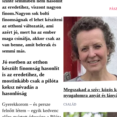
szinte semmiben nem hasonlít
az eredetihez, viszont nagyon
PÁS
finom.Nagyon sok bolti
finomságnak el lehet készíteni
az otthoni változatát, ami
azért jó, mert ha az ember
maga csinálja, akkor csak az
van benne, amit belerak és
semmi más.
Jó esetben az otthon
készült finomság hasonlít
is az eredetihez, de
mostinkább csak a pilóta
keksz névadás a
Megszakad a szív: közös 
hasonlóság
nyugalomra anyát és lány
Gyerekkorom – és persze
CSALÁD
felnőtt létem – egyik kedvenc
előre gyártott édessége a Pilóta