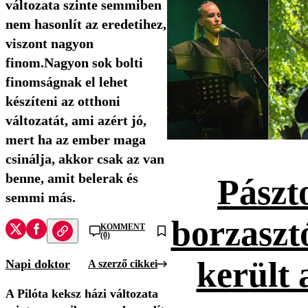
változata szinte semmiben
nem hasonlít az eredetihez,
viszont nagyon
finom.Nagyon sok bolti
finomságnak el lehet
készíteni az otthoni
változatát, ami azért jó,
mert ha az ember maga
csinálja, akkor csak az van
benne, amit belerak és
Pászt
semmi más.
borzaszt
KOMMENT
(0)
került 
Napi doktor
A szerző cikkei
A Pilóta keksz házi változata