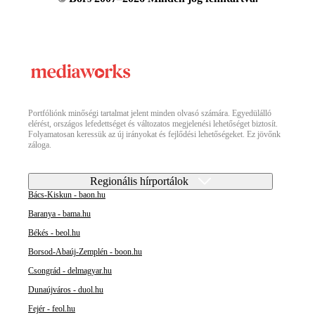
Portfóliónk minőségi tartalmat jelent minden olvasó számára. Egyedülálló
elérést, országos lefedettséget és változatos megjelenési lehetőséget biztosít.
Folyamatosan keressük az új irányokat és fejlődési lehetőségeket. Ez jövőnk
záloga.
Regionális hírportálok
Bács-Kiskun - baon.hu
Baranya - bama.hu
Békés - beol.hu
Borsod-Abaúj-Zemplén - boon.hu
Csongrád - delmagyar.hu
Dunaújváros - duol.hu
Fejér - feol.hu