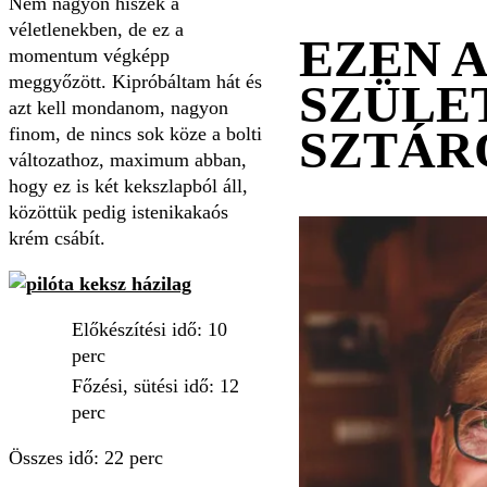
Nem nagyon hiszek a
véletlenekben, de ez a
EZEN 
momentum végképp
meggyőzött. Kipróbáltam hát és
SZÜLE
azt kell mondanom, nagyon
SZTÁR
finom, de nincs sok köze a bolti
változathoz, maximum abban,
hogy ez is két kekszlapból áll,
közöttük pedig istenikakaós
krém csábít.
Előkészítési idő: 10
perc
Főzési, sütési idő: 12
perc
Összes idő: 22 perc