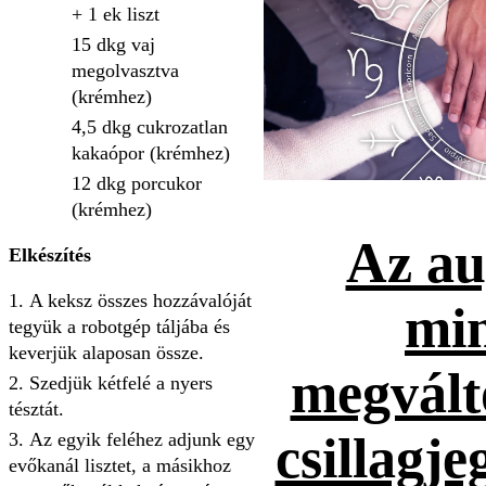
+ 1 ek liszt
15 dkg vaj
megolvasztva
(krémhez)
4,5 dkg cukrozatlan
kakaópor (krémhez)
12 dkg porcukor
(krémhez)
Az au
Elkészítés
A keksz összes hozzávalóját
mi
tegyük a robotgép táljába és
keverjük alaposan össze.
megvált
Szedjük kétfelé a nyers
tésztát.
csillagje
Az egyik feléhez adjunk egy
evőkanál lisztet, a másikhoz