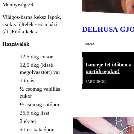
Mennyiség:29
Világos-barna keksz lapok,
csokis töltelék - ez a házi
DELHUSA GJ
(ál-)Pilóta keksz
Hozzávalók
énekes
12,5 dkg cukor
Ismerje fel időben a
12,5 dkg (kissé
partidrogokat!
megolvasztott) vaj
1 tojás
PARTIDROG
½ csomag vaníliás
cukor
½ csomag sütőpor
26,5 dkg liszt
2 ek tej
+1 ek kakaópor