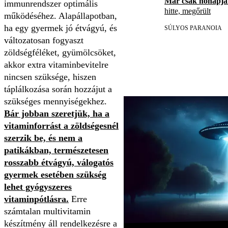
Már csak hónapja
immunrendszer optimális
hitte, megőrült
működéséhez. Alapállapotban,
ha egy gyermek jó étvágyú, és
SÚLYOS PARANOIA
változatosan fogyaszt
zöldségféléket, gyümölcsöket,
akkor extra vitaminbevitelre
nincsen szüksége, hiszen
táplálkozása során hozzájut a
szükséges mennyiségekhez.
Bár jobban szeretjük, ha a
vitaminforrást a zöldségesnél
szerzik be, és nem a
patikákban, természetesen
rosszabb étvágyú, válogatós
gyermek esetében szükség
lehet gyógyszeres
vitaminpótlásra.
Erre
számtalan multivitamin
készítmény áll rendelkezésre a