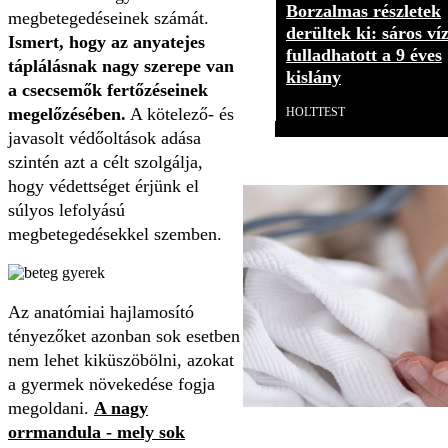
Borzalmas részletek
megbetegedéseinek számát.
derültek ki: sáros ví
Ismert, hogy az anyatejes
fulladhatott a 9 éves
táplálásnak nagy szerepe van
kislány
a csecsemők fertőzéseinek
megelőzésében.
A kötelező- és
HOLTTEST
javasolt védőoltások adása
szintén azt a célt szolgálja,
hogy védettséget érjünk el
súlyos lefolyású
megbetegedésekkel szemben.
Az anatómiai hajlamosító
tényezőket azonban sok esetben
nem lehet kiküszöbölni, azokat
a gyermek növekedése fogja
megoldani.
A nagy
orrmandula - mely sok