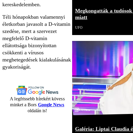
kereskedelemben.
Megkongatták a tudósok 
Téli hónapokban valamennyi
miatt
életkorban javasolt a D-vitamin
UFO
szedése, mert a szervezet
megfelelő D-vitamin
ellátottsága bizonyítottan
csökkenti a vírusos
megbetegedések kialakulásának
gyakoriságát.
A legfrissebb hírekért kövess
minket a Bors
Google News
Galéria
oldalán is!
Galéria: Liptai Claudia é