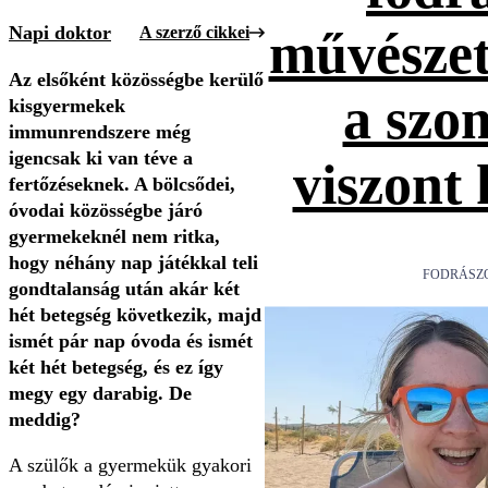
Napi doktor
A szerző cikkei
művészet
Az elsőként közösségbe kerülő
a szo
kisgyermekek
immunrendszere még
igencsak ki van téve a
viszont
fertőzéseknek. A bölcsődei,
óvodai közösségbe járó
gyermekeknél nem ritka,
hogy néhány nap játékkal teli
FODRÁSZ
gondtalanság után akár két
hét betegség következik, majd
ismét pár nap óvoda és ismét
két hét betegség, és ez így
megy egy darabig. De
meddig?
A szülők a gyermekük gyakori