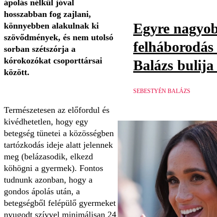
ápolás nélkül jóval
hosszabban fog zajlani,
Egyre nagyo
könnyebben alakulnak ki
szövődmények, és nem utolsó
felháborodás
sorban szétszórja a
kórokozókat csoporttársai
Balázs bulija
között.
SEBESTYÉN BALÁZS
Természetesen az előfordul és
kivédhetetlen, hogy egy
betegség tünetei a közösségben
tartózkodás ideje alatt jelennek
meg (belázasodik, elkezd
köhögni a gyermek). Fontos
tudnunk azonban, hogy a
gondos ápolás után, a
betegségből felépülő gyermeket
nyugodt szívvel minimálisan 24