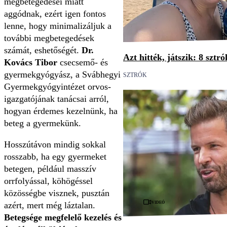
megbetegedései miatt
aggódnak, ezért igen fontos
lenne, hogy minimalizáljuk a
további megbetegedések
számát, eshetőségét.
Dr.
Azt hitték, játszik: 8 sztr
Kovács Tibor
csecsemő- és
gyermekgyógyász, a Svábhegyi
SZTRÓK
Gyermekgyógyintézet orvos-
igazgatójának tanácsai arról,
hogyan érdemes kezelnünk, ha
beteg a gyermekünk.
Hosszútávon mindig sokkal
rosszabb, ha egy gyermeket
betegen, például masszív
orrfolyással, köhögéssel
közösségbe visznek, pusztán
Videó
azért, mert még láztalan.
Betegsége megfelelő kezelés és