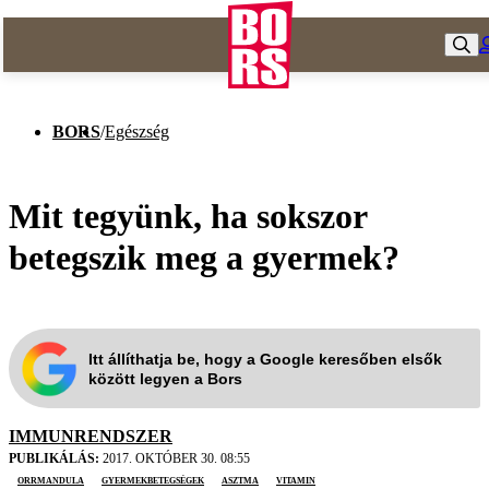
BORS
/
Egészség
Mit tegyünk, ha sokszor
betegszik meg a gyermek?
Itt állíthatja be, hogy a Google keresőben elsők
között legyen a Bors
IMMUNRENDSZER
PUBLIKÁLÁS:
2017. OKTÓBER 30. 08:55
orrmandula
gyermekbetegségek
asztma
vitamin