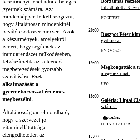
készítményt lehet adni a beteges
Borzalmas részlet
fulladhatott a 9 éve
gyermek számára. Azt
mindenképpen le kell szögezni,
HOLTTEST
hogy általánosan mindenkinél
20:00
beváló csodaszer nincsen. Azok
Doszpot Péter kim
a készítmények, amelyekről
gyilkossal
ismert, hogy segítenek az
NYOMOZÓ
immunrendszer működésében,
felkészíthetik azt a leendő
19:00
Megkongatták a t
megbetegedések gyorsabb
idegenek miatt
szanálására.
Ezek
alkalmazását a
UFO
gyermekorvossal érdemes
18:00
megbeszélni
.
Galéria: Liptai Cl
sztárok!
Általánosságban elmondható,
Galéria
hogy a szervezet jó
LIPTAI CLAUDIA
vitaminellátottsága
elengedhetetlen az
17:00