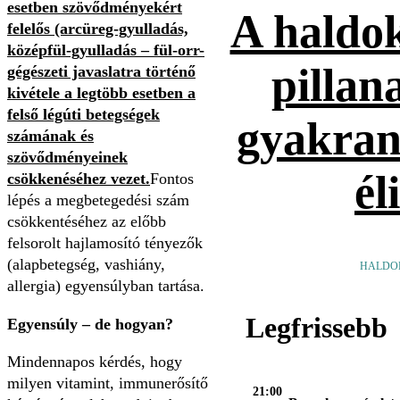
esetben szövődményekért
A haldok
felelős (arcüreg-gyulladás,
középfül-gyulladás – fül-orr-
pillan
gégészeti javaslatra történő
kivétele a legtöbb esetben a
felső légúti betegségek
gyakran
számának és
szövődményeinek
él
csökkenéséhez vezet.
Fontos
lépés a megbetegedési szám
csökkentéséhez az előbb
felsorolt hajlamosító tényezők
(alapbetegség, vashiány,
HALDO
allergia) egyensúlyban tartása.
Legfrissebb
Egyensúly – de hogyan?
Mindennapos kérdés, hogy
milyen vitamint, immunerősítő
21:00