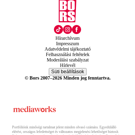
Hírarchívum
Impresszum
Adatvédelmi tájékoztató
Felhasználási feltételek
Moderálási szabályzat
Hírlevél
Süti beállítások
© Bors 2007–2026 Minden jog fenntartva.
Portfóliónk minőségi tartalmat jelent minden olvasó számára. Egyedülálló
elérést, országos lefedettséget és változatos megjelenési lehetőséget biztosít.