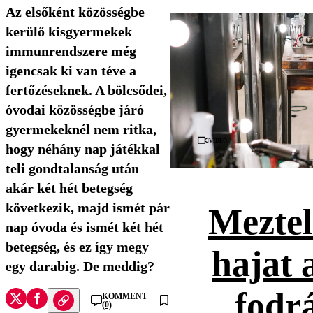
Az elsőként közösségbe
kerülő kisgyermekek
immunrendszere még
igencsak ki van téve a
fertőzéseknek. A bölcsődei,
óvodai közösségbe járó
gyermekeknél nem ritka,
Videó
hogy néhány nap játékkal
teli gondtalanság után
akár két hét betegség
következik, majd ismét pár
Meztel
nap óvoda és ismét két hét
betegség, és ez így megy
hajat 
egy darabig. De meddig?
fodr
KOMMENT
(0)