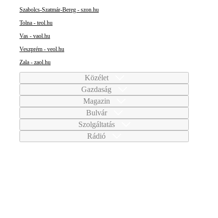
Szabolcs-Szatmár-Bereg - szon.hu
Tolna - teol.hu
Vas - vaol.hu
Veszprém - veol.hu
Zala - zaol.hu
Közélet
Gazdaság
Magazin
Bulvár
Szolgáltatás
Rádió