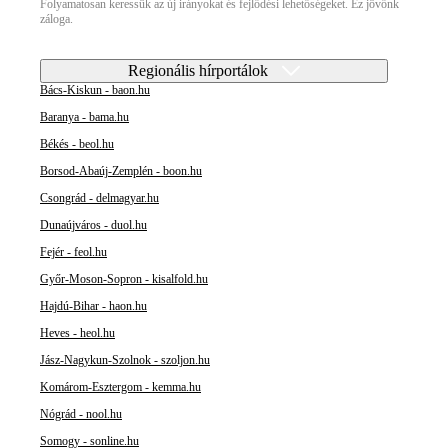
Folyamatosan keressük az új irányokat és fejlődési lehetőségeket. Ez jövőnk
záloga.
Regionális hírportálok
Bács-Kiskun - baon.hu
Baranya - bama.hu
Békés - beol.hu
Borsod-Abaúj-Zemplén - boon.hu
Csongrád - delmagyar.hu
Dunaújváros - duol.hu
Fejér - feol.hu
Győr-Moson-Sopron - kisalfold.hu
Hajdú-Bihar - haon.hu
Heves - heol.hu
Jász-Nagykun-Szolnok - szoljon.hu
Komárom-Esztergom - kemma.hu
Nógrád - nool.hu
Somogy - sonline.hu