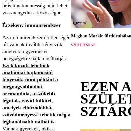
órás tünetmentesség után lehet
visszaengedni a közösségbe.
Videó
Érzékeny immunrendszer
Meghan Markle fürdőruhában 
Az immunrendszer éretlenségén
túl vannak további tényezők,
SZÜLETÉSNAP
amelyek a gyermeket
betegségekre hajlamosíthatják.
Ezek között lehetnek
anatómiai hajlamosító
tényezők, mint például a
EZEN 
megnagyobbodott
orrmandula, a szűkebb
SZÜLE
légutak, rövid fülkürt,
SZTÁR
amelyek elhúzódóbbá,
szövődményessé tehetik még a
legbanálisabb náthát is.
Vannak gyerekek, akik a