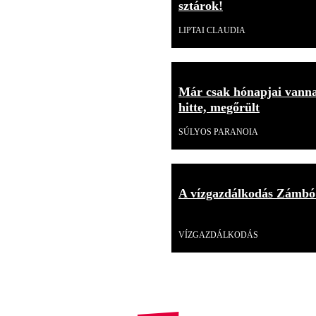
sztárok!
LIPTAI CLAUDIA
Már csak hónapjai vannak
hitte, megőrült
SÚLYOS PARANOIA
A vízgazdálkodás Zámbó
Videó
VÍZGAZDÁLKODÁS