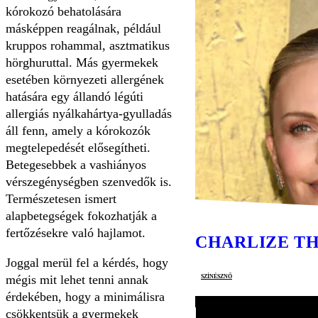
kórokozó behatolására
másképpen reagálnak, például
kruppos rohammal, asztmatikus
hörghuruttal. Más gyermekek
esetében környezeti allergének
hatására egy állandó légúti
allergiás nyálkahártya-gyulladás
áll fenn, amely a kórokozók
megtelepedését elősegítheti.
Betegesebbek a vashiányos
vérszegénységben szenvedők is.
Természetesen ismert
alapbetegségek fokozhatják a
fertőzésekre való hajlamot.
CHARLIZE T
Joggal merül fel a kérdés, hogy
színésznő
mégis mit lehet tenni annak
érdekében, hogy a minimálisra
csökkentsük a gyermekek