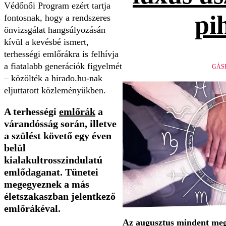
Védőnői Program ezért tartja
pi
fontosnak, hogy a rendszeres
önvizsgálat hangsúlyozásán
kívül a kevésbé ismert,
terhességi emlőrákra is felhívja
a fiatalabb generációk figyelmét
GÁS
– közölték a hirado.hu-nak
eljuttatott közleményükben.
A terhességi
emlőrák
a
várandósság során, illetve
a szülést követő egy éven
belül
kialakultrosszindulatú
emlődaganat. Tünetei
megegyeznek a más
életszakaszban jelentkező
emlőrákéval.
Az augusztus mindent megv