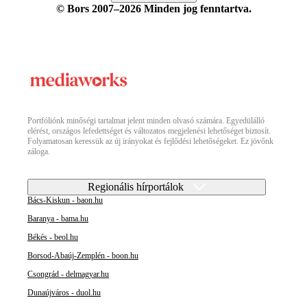
© Bors 2007–2026 Minden jog fenntartva.
Portfóliónk minőségi tartalmat jelent minden olvasó számára. Egyedülálló
elérést, országos lefedettséget és változatos megjelenési lehetőséget biztosít.
Folyamatosan keressük az új irányokat és fejlődési lehetőségeket. Ez jövőnk
záloga.
Regionális hírportálok
Bács-Kiskun - baon.hu
Baranya - bama.hu
Békés - beol.hu
Borsod-Abaúj-Zemplén - boon.hu
Csongrád - delmagyar.hu
Dunaújváros - duol.hu