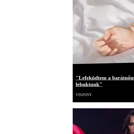
"Lefeküdtem a barátnőm
lebuktunk"
VISZONY