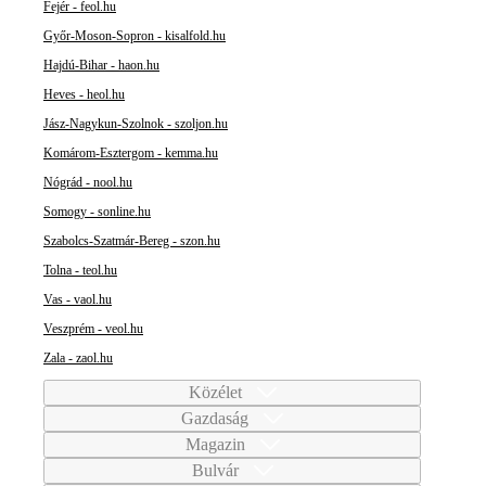
Fejér - feol.hu
Győr-Moson-Sopron - kisalfold.hu
Hajdú-Bihar - haon.hu
Heves - heol.hu
Jász-Nagykun-Szolnok - szoljon.hu
Komárom-Esztergom - kemma.hu
Nógrád - nool.hu
Somogy - sonline.hu
Szabolcs-Szatmár-Bereg - szon.hu
Tolna - teol.hu
Vas - vaol.hu
Veszprém - veol.hu
Zala - zaol.hu
Közélet
Gazdaság
Magazin
Bulvár