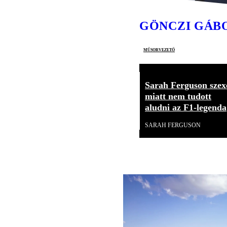
GÖNCZI GÁB
műsorvezető
Sarah Ferguson szex
miatt nem tudott
aludni az F1-legenda
SARAH FERGUSON