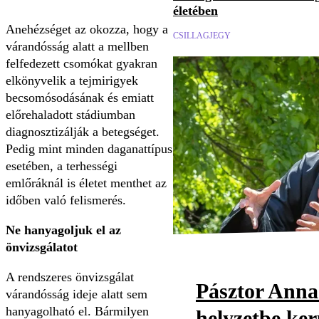
életében
Anehézséget az okozza, hogy a
CSILLAGJEGY
várandósság alatt a mellben
felfedezett csomókat gyakran
elkönyvelik a tejmirigyek
becsomósodásának és emiatt
előrehaladott stádiumban
diagnosztizálják a betegséget.
Pedig mint minden daganattípus
esetében, a terhességi
emlőráknál is életet menthet az
időben való felismerés.
Ne hanyagoljuk el az
önvizsgálatot
A rendszeres önvizsgálat
Pásztor Anna
várandósság ideje alatt sem
hanyagolható el. Bármilyen
helyzetbe ker