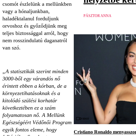
csomót észlelünk a mellünkben
vagy a hónaljunkban,
PÁSZTOR ANNA
haladéktalanul forduljunk
orvoshoz és győződjünk meg
teljes biztossággal arról, hogy
nem rosszindulatú daganatról
van szó.
„A statisztikák szerint minden
3000-ből egy várandós nő
érintett ebben a kórban, de a
környezeti
hatásoknak és a
kitolódó szülési korhatár
következtében ez a szám
folyamatosan nő. A Mellünk
Videó
Egészségéért Védőnői Program
egyik fontos eleme, hogy
Cristiano Ronaldo menyasszon