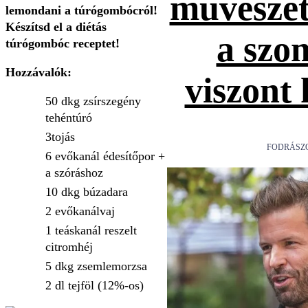
művészet
lemondani a túrógombócról!
Készítsd el a diétás
a szo
túrógombóc receptet!
Hozzávalók:
viszont
50 dkg zsírszegény
tehéntúró
3
tojás
FODRÁSZ
6 evőkanál édesítőpor +
a szóráshoz
10 dkg búzadara
2 evőkanál
vaj
1 teáskanál reszelt
citromhéj
5 dkg zsemlemorzsa
2 dl tejföl (12%-os)