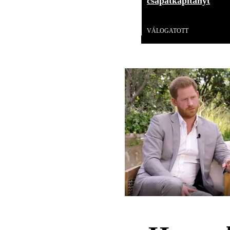
csapatkapitányt
Videó
VÁLOGATOTT