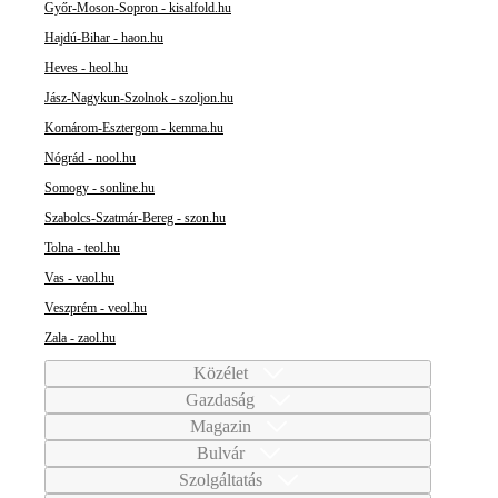
Győr-Moson-Sopron - kisalfold.hu
Hajdú-Bihar - haon.hu
Heves - heol.hu
Jász-Nagykun-Szolnok - szoljon.hu
Komárom-Esztergom - kemma.hu
Nógrád - nool.hu
Somogy - sonline.hu
Szabolcs-Szatmár-Bereg - szon.hu
Tolna - teol.hu
Vas - vaol.hu
Veszprém - veol.hu
Zala - zaol.hu
Közélet
Gazdaság
Magazin
Bulvár
Szolgáltatás