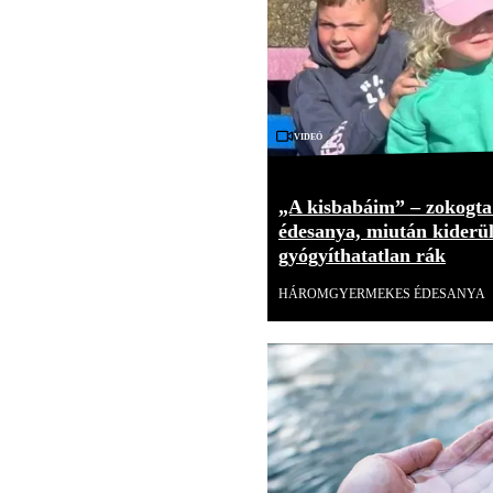
Videó
„A kisbabáim” – zokogt
édesanya, miután kiderült
gyógyíthatatlan rák
HÁROMGYERMEKES ÉDESANYA