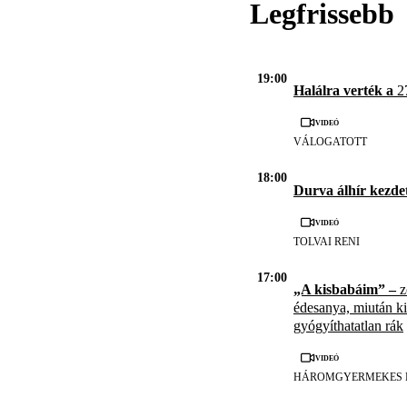
Legfrissebb
19:00
Halálra verték a
27
Videó
VÁLOGATOTT
18:00
Durva álhír kezde
Videó
TOLVAI RENI
17:00
„A kisbabáim” –
z
édesanya, miután kid
gyógyíthatatlan rák
Videó
HÁROMGYERMEKES 