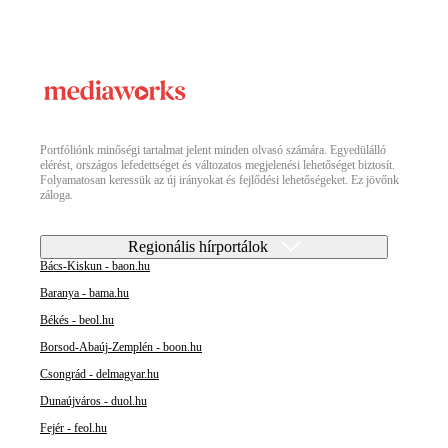
Portfóliónk minőségi tartalmat jelent minden olvasó számára. Egyedülálló
elérést, országos lefedettséget és változatos megjelenési lehetőséget biztosít.
Folyamatosan keressük az új irányokat és fejlődési lehetőségeket. Ez jövőnk
záloga.
Regionális hírportálok
Bács-Kiskun - baon.hu
Baranya - bama.hu
Békés - beol.hu
Borsod-Abaúj-Zemplén - boon.hu
Csongrád - delmagyar.hu
Dunaújváros - duol.hu
Fejér - feol.hu