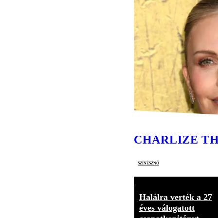
CHARLIZE T
színésznő
Halálra verték a 27
éves válogatott