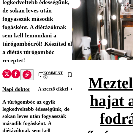
legkedveltebb édességünk,
de sokan leves után
fogyasszák második
fogásként. A diétázóknak
sem kell lemondani a
túrógombócról! Készítsd el
Videó
a diétás túrógombóc
receptet!
KOMMENT
(0)
Meztel
Napi doktor
A szerző cikkei
hajat 
A túrógombóc az egyik
legkedveltebb édességünk, de
fodr
sokan leves után fogyasszák
második fogásként. A
diétázóknak sem kell