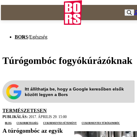
BORS
/
Egészség
Túrógombóc fogyókúrázóknak
Itt állíthatja be, hogy a Google keresőben elsők
között legyen a Bors
TERMÉSZETESEN
PUBLIKÁLÁS:
2017. ÁPRILIS 29. 15:00
blog
cukorbetegség
cukormentes sütemény
cukormentes túrógombóc
A túrógombóc az egyik