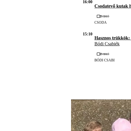
16:00
Csodatevő kutak 
Videó
CSODA
15:10
Hasznos trükkök: 
Bódi Csabiék
Videó
BÓDI CSABI