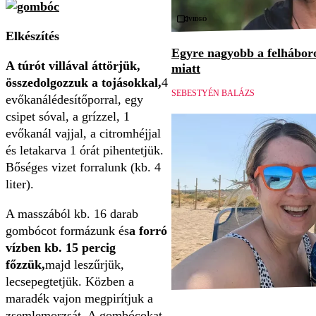
Videó
Elkészítés
Egyre nagyobb a felháboro
A túrót villával áttörjük,
miatt
összedolgozzuk a tojásokkal,
4
SEBESTYÉN BALÁZS
evőkanálédesítőporral, egy
csipet sóval, a grízzel, 1
evőkanál vajjal, a citromhéjjal
és letakarva 1 órát pihentetjük.
Bőséges vizet forralunk (kb. 4
liter).
A masszából kb. 16 darab
gombócot formázunk és
a forró
vízben kb. 15 percig
főzzük,
majd leszűrjük,
lecsepegtetjük. Közben a
maradék vajon megpirítjuk a
zsemlemorzsát. A gombócokat