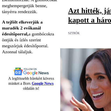
meghempergetjük benne,
Azt hitték, já
tányérra rendezzük.
kapott a háro
A tejfölt elkeverjük a
maradék 2 evőkanál
SZTRÓK
édesítőporral,
a gombócokra
öntjük és ízlés szerint
megszórjuk édesítőporral.
Azonnal tálaljuk.
A legfrissebb hírekért kövess
minket a Bors
Google News
oldalán is!