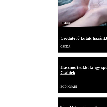
Videó
Csodatevő kutak hazánkb
CSODA
Hasznos trükkök: így spó
Csabiék
Videó
BÓDI CSABI