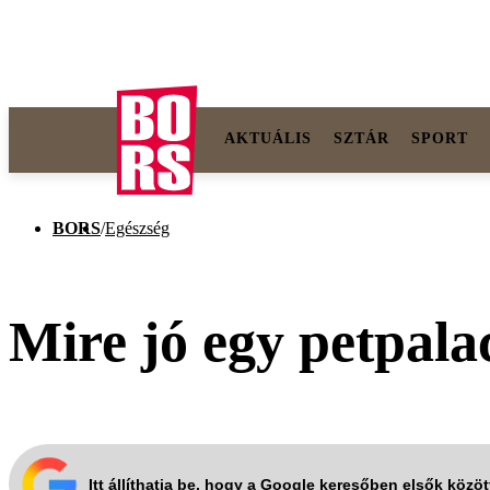
AKTUÁLIS
SZTÁR
SPORT
BORS
/
Egészség
Mire jó egy petpalac
Itt állíthatja be, hogy a Google keresőben elsők közö