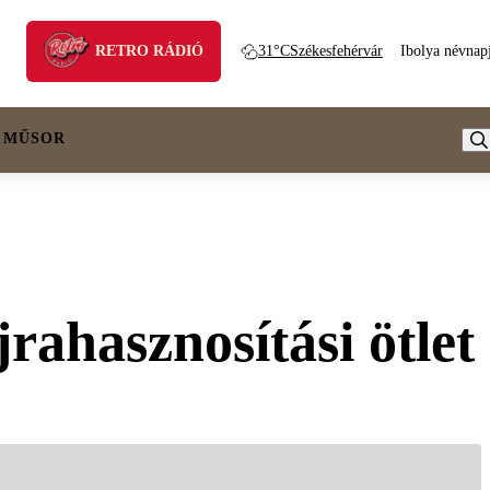
RETRO RÁDIÓ
31°C
Székesfehérvár
Ibolya névnap
 MŰSOR
jrahasznosítási ötlet