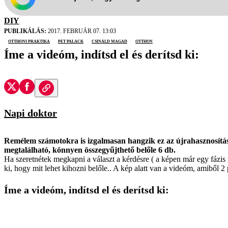
DIY
PUBLIKÁLÁS:
2017. FEBRUÁR 07. 13:03
otthoni praktika
pet palack
csináld magad
otthon
Íme a videóm, indítsd el és derítsd ki:
Napi doktor
Remélem számotokra is izgalmasan hangzik ez az újrahasznosítási
megtalálható, könnyen összegyűjthető belőle 6 db.
Ha szeretnétek megkapni a választ a kérdésre ( a képen már egy fázis f
ki, hogy mit lehet kihozni belőle.. A kép alatt van a videóm, amiből 2 p
Íme a videóm, indítsd el és derítsd ki: