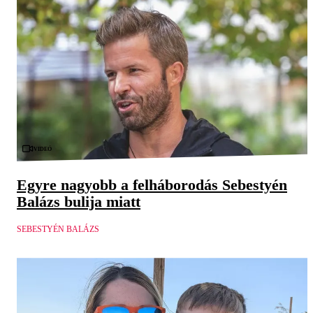
Videó
Egyre nagyobb a felháborodás Sebestyén
Balázs bulija miatt
SEBESTYÉN BALÁZS