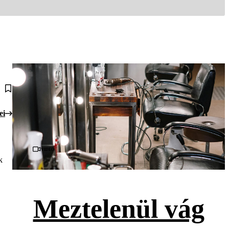
ei
Videó
k
Meztelenül vág