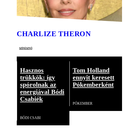
CHARLIZE THERON
színésznő
Hasznos
Tom Holland
trükkök: így
ennyit keresett
spórolnak az
Pókemberként
energiával Bódi
Videó
Csabiék
PÓKEMBER
Videó
BÓDI CSABI