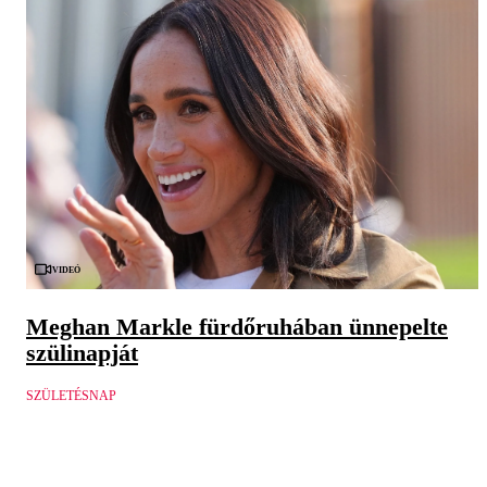
Videó
Meghan Markle fürdőruhában ünnepelte
szülinapját
SZÜLETÉSNAP