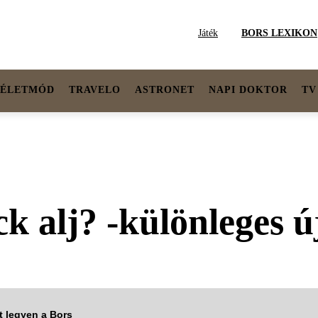
Játék
BORS LEXIKON
ÉLETMÓD
TRAVELO
ASTRONET
NAPI DOKTOR
TV
k alj? -különleges ú
tt legyen a Bors