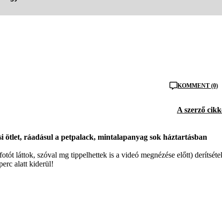
KOMMENT (0)
A szerző cikk
 ötlet, ráadásul a petpalack, mintalapanyag sok háztartásban
otót láttok, szóval mg tippelhettek is a videó megnézése előtt) derítséte
erc alatt kiderül!