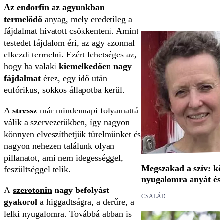
Az endorfin az agyunkban
termelődő
anyag, mely eredetileg a
fájdalmat hivatott csökkenteni. Amint
testedet fájdalom éri, az agy azonnal
elkezdi termelni. Ezért lehetséges az,
hogy ha valaki
kiemelkedően nagy
fájdalmat
érez, egy idő után
eufórikus, sokkos állapotba kerül.
A
stressz
már mindennapi folyamattá
válik a szervezetükben, így nagyon
könnyen elveszíthetjük türelmünket és
nagyon nehezen találunk olyan
pillanatot, ami nem idegességgel,
Megszakad a szív: k
feszültséggel telik.
nyugalomra anyát és
A
szerotonin
nagy befolyást
CSALÁD
gyakorol
a higgadtságra, a derűre, a
lelki nyugalomra. Továbbá abban is