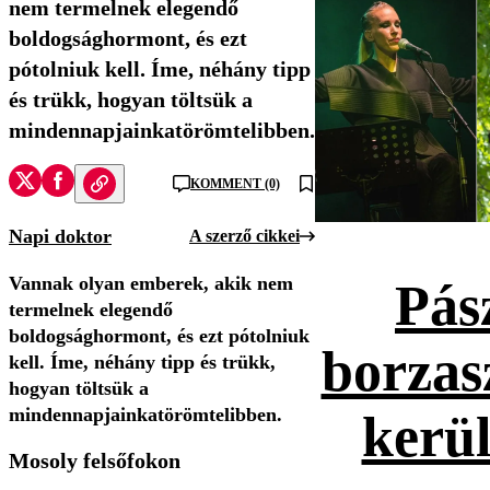
nem termelnek elegendő
boldogsághormont, és ezt
pótolniuk kell. Íme, néhány tipp
és trükk, hogyan töltsük a
mindennapjainkatörömtelibben.
KOMMENT (0)
Napi doktor
A szerző cikkei
Vannak olyan emberek, akik nem
Pás
termelnek elegendő
boldogsághormont, és ezt pótolniuk
borzas
kell. Íme, néhány tipp és trükk,
hogyan töltsük a
mindennapjainkatörömtelibben.
kerül
Mosoly felsőfokon