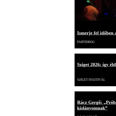
Ismerje fel időben 
PARTIDROG
Sziget 2026: így éld
Videó
SZIGET FESZTIVÁL
Rácz Gergő: „Próbá
kislányomnak”