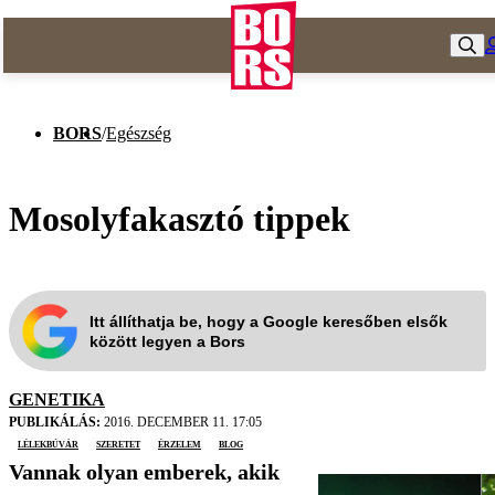
BORS
/
Egészség
Mosolyfakasztó tippek
Itt állíthatja be, hogy a Google keresőben elsők
között legyen a Bors
GENETIKA
PUBLIKÁLÁS:
2016. DECEMBER 11. 17:05
Lélekbúvár
szeretet
érzelem
blog
Vannak olyan emberek, akik