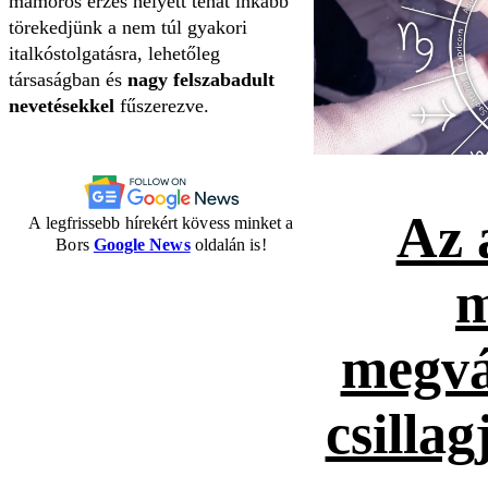
mámoros érzés helyett tehát inkább
törekedjünk a nem túl gyakori
italkóstolgatásra, lehetőleg
társaságban és
nagy felszabadult
nevetésekkel
fűszerezve.
Az 
A legfrissebb hírekért kövess minket a
Bors
Google News
oldalán is!
m
megvá
csillag