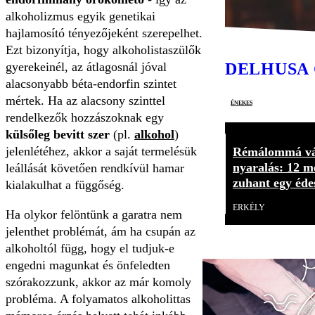
alkoholizmus egyik genetikai
hajlamosító tényezőjeként szerepelhet.
Ezt bizonyítja, hogy alkoholistaszülők
gyerekeinél, az átlagosnál jóval
DELHUSA
alacsonyabb béta-endorfin szintet
mértek. Ha az alacsony szinttel
énekes
rendelkezők hozzászoknak egy
külsőleg bevitt szer
(pl.
alkohol
)
jelenlétéhez, akkor a saját termelésük
Rémálommá vá
nyaralás: 12 m
leállását követően rendkívül hamar
zuhant egy éd
kialakulhat a függőség.
ERKÉLY
Ha olykor felöntünk a garatra nem
jelenthet problémát, ám ha csupán az
alkoholtól függ, hogy el tudjuk-e
engedni magunkat és önfeledten
szórakozzunk, akkor az már komoly
probléma. A folyamatos alkoholittas