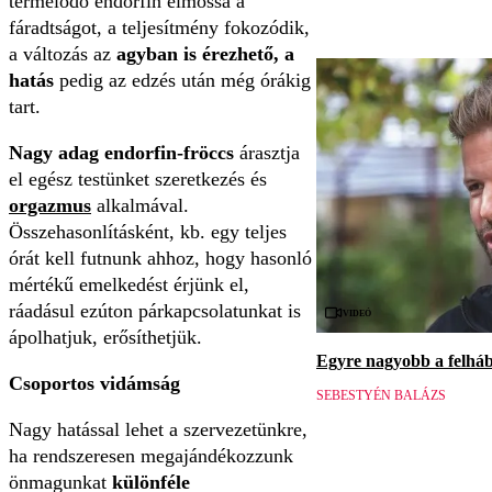
termelődő endorfin elmossa a
fáradtságot, a teljesítmény fokozódik,
a változás az
agyban is érezhető, a
hatás
pedig az edzés után még órákig
tart.
Nagy adag endorfin-fröccs
árasztja
el egész testünket szeretkezés és
orgazmus
alkalmával.
Összehasonlításként, kb. egy teljes
órát kell futnunk ahhoz, hogy hasonló
mértékű emelkedést érjünk el,
ráadásul ezúton párkapcsolatunkat is
Videó
ápolhatjuk, erősíthetjük.
Egyre nagyobb a felháb
Csoportos vidámság
SEBESTYÉN BALÁZS
Nagy hatással lehet a szervezetünkre,
ha rendszeresen megajándékozzunk
önmagunkat
különféle