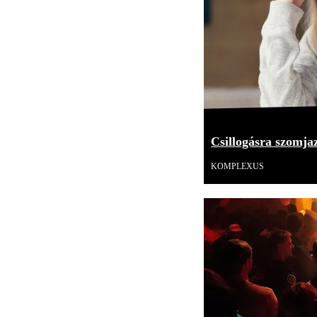
Csillogásra szomj
KOMPLEXUS