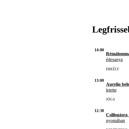
Legfriss
14:00
Rémálommá 
édesanya
ERKÉLY
13:00
Aurelio bele
letette
JÓGA
12:30
Csillogásra
nyomában