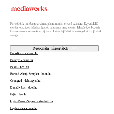
Portfóliónk minőségi tartalmat jelent minden olvasó számára. Egyedülálló
elérést, országos lefedettséget és változatos megjelenési lehetőséget biztosít.
Folyamatosan keressük az új irányokat és fejlődési lehetőségeket. Ez jövőnk
záloga.
Regionális hírportálok
Bács-Kiskun - baon.hu
Baranya - bama.hu
Békés - beol.hu
Borsod-Abaúj-Zemplén - boon.hu
Csongrád - delmagyar.hu
Dunaújváros - duol.hu
Fejér - feol.hu
Győr-Moson-Sopron - kisalfold.hu
Hajdú-Bihar - haon.hu