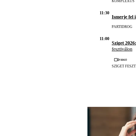
KOMPLEXUS
11:30
Ismerje fel
PARTIDROG
11:00
Sziget 2026:
fesztiválon
Videó
SZIGET FESZ