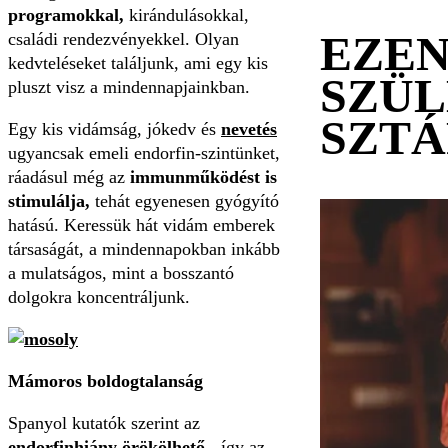
programokkal,
kirándulásokkal,
EZEN
családi rendezvényekkel. Olyan
kedvteléseket találjunk, ami egy kis
SZÜL
pluszt visz a mindennapjainkban.
SZT
Egy kis vidámság, jókedv és
nevetés
ugyancsak emeli endorfin-szintünket,
ráadásul még az
immunműködést is
stimulálja,
tehát egyenesen gyógyító
hatású. Keressük hát vidám emberek
társaságát, a mindennapokban inkább
a mulatságos, mint a bosszantó
dolgokra koncentráljunk.
Mámoros boldogtalanság
Spanyol kutatók szerint az
endorfinhiány örökölhető
- így az