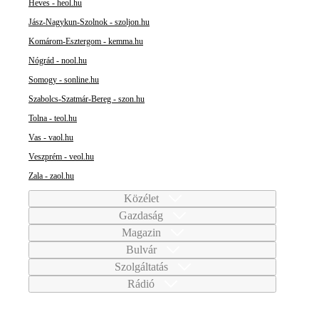
Heves - heol.hu
Jász-Nagykun-Szolnok - szoljon.hu
Komárom-Esztergom - kemma.hu
Nógrád - nool.hu
Somogy - sonline.hu
Szabolcs-Szatmár-Bereg - szon.hu
Tolna - teol.hu
Vas - vaol.hu
Veszprém - veol.hu
Zala - zaol.hu
Közélet
Gazdaság
Magazin
Bulvár
Szolgáltatás
Rádió