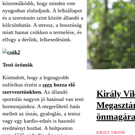
közreműködik, hogy minden este
nyugodtan elaludjunk. A lelkiállapot
és a szerotonin szint között állandó a
kölcsönhatás. A stressz, a bosszúság
miatt hamar csökken a termelése, és
elfogy a derűnk, lelkesedésünk.
Videó
Testi örömök
Köztudott, hogy a legnagyobb
eufórikus érzést a
szex
hozza elő
Király Vik
szervezetünkben.
Az állandó
sportolás nagyon jó hatással van testi
Megasztár
hormonjainkra. A megerőltető futás
mellett az úszás, gyaloglás, a tenisz
önmagár
vagy egy kardio-edzés is hasonló
eredményt hozhat. A holtponton
KIRÁLY VIKTOR