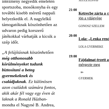
SZÜLETÉSNAP
intézmény negyedik emeletén
sportszoba, mosókonyha és egy
21:00
további kisebb méretű nappali
Ketrecbe zárta a
gy
jön a világvége
helyezkedik el. A nagylelkű
támogatóknak köszönhetően az
GONOSZ SZELLEM
udvaron pedig korszerű
20:00
játékokkal várhatják a kicsik a
Lola: „Lenka ren
szép időt.
LOLA GYERMEKE
„A felújításnak köszönhetően
19:00
még otthonosabb
Fájdalmat érzett a
körülményeket tudunk
mérgezte meg
biztosítani a beteg
18+
gyermekeknek és
GYERMEK
családjuknak
. Ez különösen
azon családok számára fontos,
akik akár fél vagy egy éven át
laknak a Ronald Házban-
mondta el Nagyné B. Andrea,