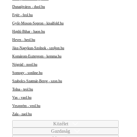
Dunaújváros - duol.hu
Fejér - feol.hu
Győr-Moson-Sopron - kisalfold.hu
Hajdú-Bihar - haon.hu
Heves - heol.hu
Jász-Nagykun-Szolnok - szoljon.hu
Komárom-Esztergom - kemma.hu
Nógrád - nool.hu
Somogy - sonline.hu
Szabolcs-Szatmár-Bereg - szon.hu
Tolna - teol.hu
Vas - vaol.hu
Veszprém - veol.hu
Zala - zaol.hu
Közélet
Gazdaság