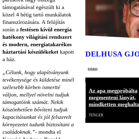
támogatásával egészült ki a
közel 4 hétig tartó munkálatok
finanszírozására. A felújítás
során a
festésen kívül energia
hatékony világítási rendszert
és modern, energiatakarékos
háztartási készülékeket
kapott
DELHUSA GJ
a ház.
énekes
„Célunk, hogy alapítványunk
tevékenysége és küldetése minél
szélesebb körben ismertté
Az apa megpróbálta
váljon, mellyel növelni tudjuk
megmenteni lányát,
támogatóink számát. Nekik
mindketten meghalt
köszönhetően bővíteni tudjuk
TENGER
kapacitásunkat és jól felszerelt
környezetet tudunk biztosítani a
családoknak.”-
mondta el