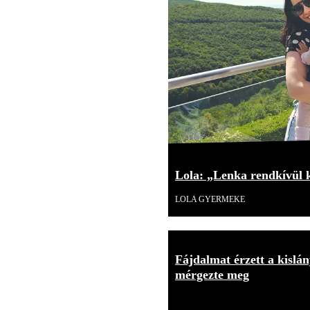
Lola: „Lenka rendkívül 
LOLA GYERMEKE
Fájdalmat érzett a kislán
mérgezte meg
18+