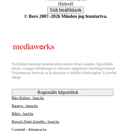
Hírlevél
Süti beállítások
© Bors 2007–2026 Minden jog fenntartva.
Portfóliónk minőségi tartalmat jelent minden olvasó számára. Egyedülálló
elérést, országos lefedettséget és változatos megjelenési lehetőséget biztosít.
Folyamatosan keressük az új irányokat és fejlődési lehetőségeket. Ez jövőnk
záloga.
Regionális hírportálok
Bács-Kiskun - baon.hu
Baranya - bama.hu
Békés - beol.hu
Borsod-Abaúj-Zemplén - boon.hu
Csongrád - delmagyar.hu