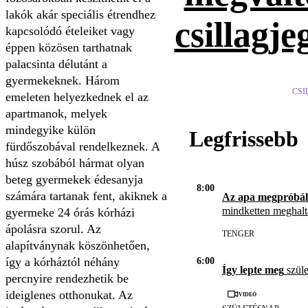
lakók akár speciális étrendhez
csillagje
kapcsolódó ételeiket vagy
éppen közösen tarthatnak
palacsinta délutánt a
gyermekeknek. Három
CSI
emeleten helyezkednek el az
apartmanok, melyek
mindegyike külön
Legfrissebb
fürdőszobával rendelkeznek. A
húsz szobából hármat olyan
beteg gyermekek édesanyja
8:00
számára tartanak fent, akiknek a
Az apa megpróbál
mindketten meghal
gyermeke 24 órás kórházi
ápolásra szorul. Az
TENGER
alapítványnak köszönhetően,
így a kórháztól néhány
6:00
Így lepte meg
szüle
percnyire rendezhetik be
ideiglenes otthonukat. Az
Videó