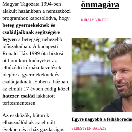
önmagára
Magyar Tagozata 1994-ben
alakult hazánkban a nemzetközi
programhoz kapcsolódva, hogy
KIRÁLY VIKTOR
beteg gyermekeknek és
családjaiknak segítségére
legyen
a betegség nehezebb
időszakaiban. A budapesti
Ronald Ház 1999 óta biztosít
otthoni körülményeket az
elhúzódó kórházi kezelések
idejére a gyermekeknek és
családjaiknak. Ebben a házban,
az elmúlt 17 évben eddig közel
hatezer család
lakhatott
térítésmentesen.
Videó
Az eszközök, bútorok
Egyre nagyobb a felháborodás 
elhasználódtak az elmúlt
években és a ház gazdaságos
SEBESTYÉN BALÁZS