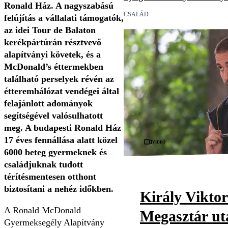
Ronald Ház. A nagyszabású
CSALÁD
felújítás a vállalati támogatók,
az idei
Tour de Balaton
kerékpártúrán résztvevő
alapítványi követek, és a
McDonald’s éttermekben
található perselyek révén az
étteremhálózat vendégei által
felajánlott adományok
segítségével valósulhatott
meg.
A budapesti Ronald Ház
17 éves fennállása alatt közel
Videó
6000 beteg gyermeknek és
családjuknak tudott
térítésmentesen otthont
biztosítani a nehéz időkben.
Király Viktor
A Ronald McDonald
Megasztár utá
Gyermeksegély Alapítvány