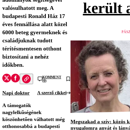
került 
valósulhatott meg. A
budapesti Ronald Ház 17
éves fennállása alatt közel
6000 beteg gyermeknek és
PÁS
családjuknak tudott
térítésmentesen otthont
biztosítani a nehéz
időkben.
KOMMENT
(0)
Napi doktor
A szerző cikkei
A támogatók
nagylelkűségének
köszönhetően válhatott még
Megszakad a szív: közös 
otthonosabbá a budapesti
nyugalomra anyát és lány