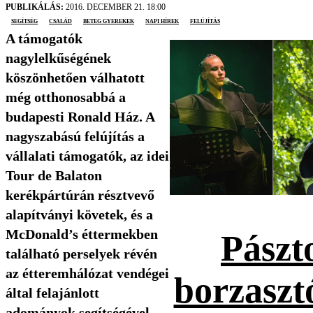
PUBLIKÁLÁS:
2016. DECEMBER 21. 18:00
segítség
család
beteg gyerekek
Napi Hírek
felújítás
A támogatók
nagylelkűségének
köszönhetően válhatott
még otthonosabbá a
budapesti Ronald Ház. A
nagyszabású felújítás a
vállalati támogatók, az idei
Tour de Balaton
kerékpártúrán résztvevő
alapítványi követek, és a
McDonald’s éttermekben
Pászt
található perselyek révén
az étteremhálózat vendégei
borzaszt
által felajánlott
adományok segítségével