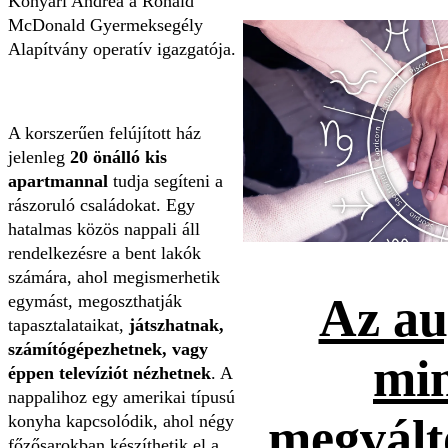
Konyári Andrea a Ronald
McDonald Gyermeksegély
Alapítvány operatív igazgatója.
A korszerűen felújított ház
jelenleg
20 önálló kis
apartmannal
tudja segíteni a
rászoruló családokat. Egy
hatalmas közös nappali áll
rendelkezésre a bent lakók
számára, ahol megismerhetik
Az au
egymást, megoszthatják
tapasztalataikat,
játszhatnak,
számítógépezhetnek, vagy
mi
éppen televíziót nézhetnek
. A
nappalihoz egy amerikai típusú
megvált
konyha kapcsolódik, ahol négy
főzősarokban készíthetik el a