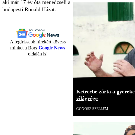
aki már 17 év óta menedzseli a
budapesti Ronald Házat.
A legfrissebb hírekért kövess
minket a Bors
Google News
oldalán is!
Ketrecbe zárta a gyerekei
világvége
GONOSZ SZELLEM