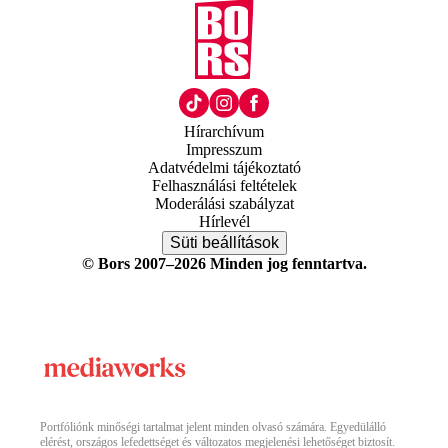
Hírarchívum
Impresszum
Adatvédelmi tájékoztató
Felhasználási feltételek
Moderálási szabályzat
Hírlevél
Süti beállítások
© Bors 2007–2026 Minden jog fenntartva.
Portfóliónk minőségi tartalmat jelent minden olvasó számára. Egyedülálló
elérést, országos lefedettséget és változatos megjelenési lehetőséget biztosít.