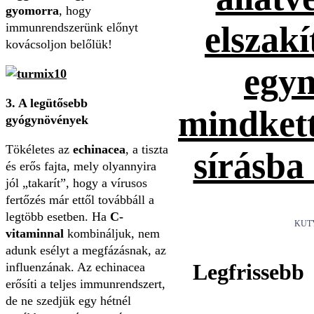
gyomorra
, hogy
elszakí
immunrendszerünk előnyt
kovácsoljon belőlük!
egym
3. A legütősebb
mindket
gyógynövények
Tökéletes az
echinacea
, a tiszta
sírásba
és erős fajta, mely olyannyira
jól „takarít”, hogy a vírusos
fertőzés már ettől továbbáll a
legtöbb esetben. Ha
C-
KUT
vitaminnal
kombináljuk, nem
adunk esélyt a megfázásnak, az
Legfrissebb
influenzának. Az echinacea
erősíti a teljes immunrendszert,
de ne szedjük egy hétnél