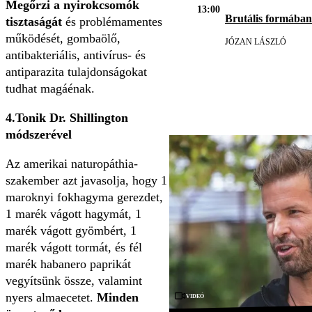
Megőrzi a nyirokcsomók
13:00
Brutális formában
tisztaságát
és problémamentes
működését, gombaölő,
JÓZAN LÁSZLÓ
antibakteriális, antivírus- és
antiparazita tulajdonságokat
tudhat magáénak.
4.Tonik Dr. Shillington
módszerével
Az amerikai naturopáthia-
szakember azt javasolja, hogy 1
maroknyi fokhagyma gerezdet,
1 marék vágott hagymát, 1
marék vágott gyömbért, 1
marék vágott tormát, és fél
marék habanero paprikát
vegyítsünk össze, valamint
nyers almaecetet.
Minden
Videó