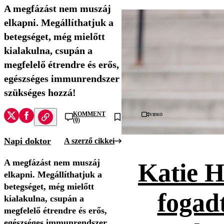
A megfázást nem muszáj
elkapni. Megállíthatjuk a
betegséget, még mielőtt
kialakulna, csupán a
megfelelő étrendre és erős,
egészséges immunrendszer
szükséges hozzá!
Videó
KOMMENT
(0)
Napi doktor
A szerző cikkei
A megfázást nem muszáj
Katie H
elkapni. Megállíthatjuk a
betegséget, még mielőtt
fogad
kialakulna, csupán a
megfelelő étrendre és erős,
egészséges immunrendszer