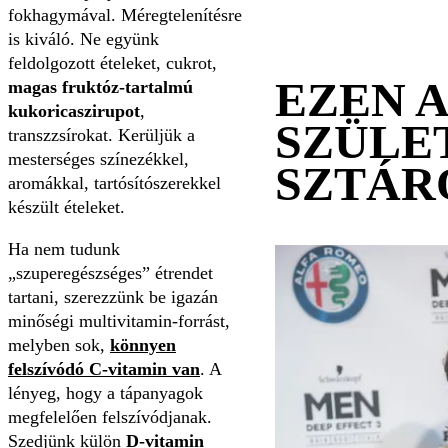
fokhagymával. Méregtelenítésre
is kiváló. Ne együnk
feldolgozott ételeket, cukrot,
EZEN 
magas fruktóz-tartalmú
kukoricaszirupot
,
SZÜLE
transzzsírokat. Kerüljük a
mesterséges színezékkel,
SZTÁR
aromákkal, tartósítószerekkel
készült ételeket.
Ha nem tudunk
„szuperegészséges” étrendet
tartani, szerezzünk be igazán
minőségi multivitamin-forrást,
melyben sok,
könnyen
felszívódó C-vitamin van
. A
lényeg, hogy a tápanyagok
megfelelően felszívódjanak.
Szedjünk külön
D-vitamin