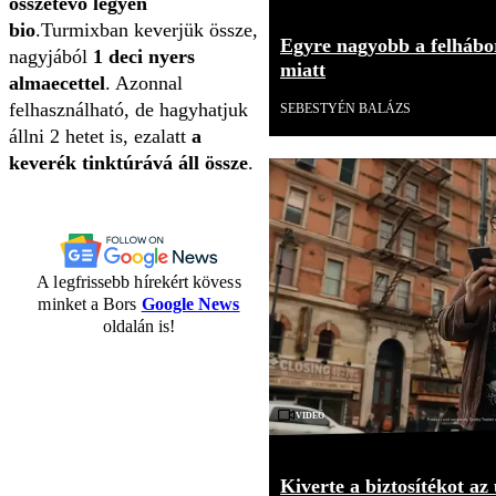
összetevő legyen
bio
.Turmixban keverjük össze,
Egyre nagyobb a felhábor
nagyjából
1 deci nyers
miatt
almaecettel
. Azonnal
felhasználható, de hagyhatjuk
SEBESTYÉN BALÁZS
állni 2 hetet is, ezalatt
a
keverék tinktúrává áll össze
.
A legfrissebb hírekért kövess
minket a Bors
Google News
oldalán is!
Videó
Kiverte a biztosítékot az