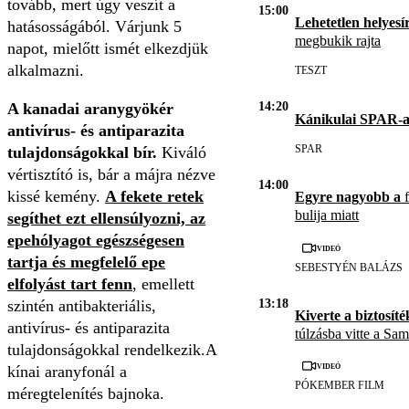
tovább, mert úgy veszít a
15:00
Lehetetlen helyesír
hatásosságából. Várjunk 5
megbukik rajta
napot, mielőtt ismét elkezdjük
alkalmazni.
TESZT
A kanadai aranygyökér
14:20
Kánikulai SPAR-a
antivírus- és antiparazita
SPAR
tulajdonságokkal bír.
Kiváló
vértisztító is, bár a májra nézve
14:00
kissé kemény.
A fekete retek
Egyre nagyobb a
f
bulija miatt
segíthet ezt ellensúlyozni, az
epehólyagot egészségesen
Videó
tartja és megfelelő epe
SEBESTYÉN BALÁZS
elfolyást tart fenn
, emellett
13:18
szintén antibakteriális,
Kiverte a biztosíté
antivírus- és antiparazita
túlzásba vitte a Sa
tulajdonságokkal rendelkezik.A
Videó
kínai aranyfonál a
PÓKEMBER FILM
méregtelenítés bajnoka.