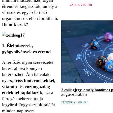
immunrendszerünket, olyan
VARGA VIKTOR
étrend és kiegészítők, amely a
vírusok és egyéb fertőző
organizmusok ellen fordítható.
De mik ezek?
1. Élelmiszerek,
gyógynövények és étrend
A fertőzés olyan szervezetet
keres, ahová könnyen
beférkőzhet. Ám ha valaki
nyers,
friss biotermékekkel,
vitamin- és enzimgazdag
3 csillagjegy, amely hatalmas 
ételekkel táplálkozik
, azt a
augusztusában
fertőzés nehezen tudja
PÉNZÜGYI SIKERT
legyűrni.Fogyasszunk salátát
minden nap nyers