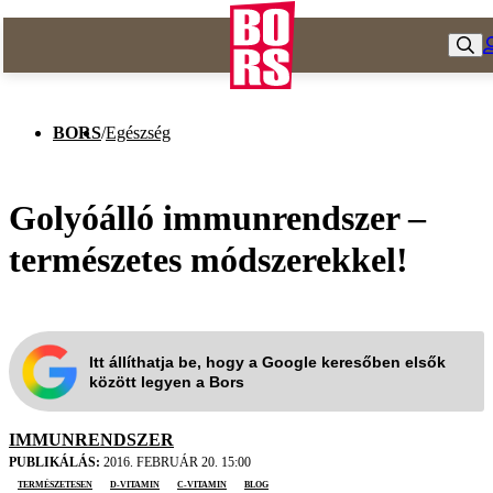
BORS
/
Egészség
Golyóálló immunrendszer –
természetes módszerekkel!
Itt állíthatja be, hogy a Google keresőben elsők
között legyen a Bors
IMMUNRENDSZER
PUBLIKÁLÁS:
2016. FEBRUÁR 20. 15:00
természetesen
D-vitamin
c-vitamin
blog