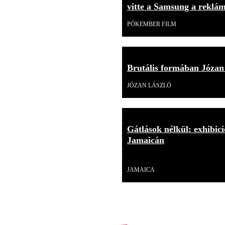
vitte a Samsung a reklá
PÓKEMBER FILM
Brutális formában Józan 
JÓZAN LÁSZLÓ
Gátlások nélkül: exhibici
Jamaicán
18+
Videó
JAMAICA