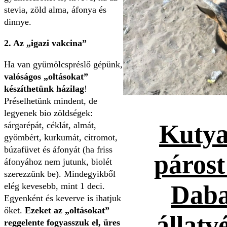
stevia, zöld alma, áfonya és
dinnye.
2. Az „igazi vakcina”
Ha van gyümölcspréslő gépünk,
valóságos „oltásokat”
készíthetünk házilag
!
Préselhetünk mindent, de
legyenek bio zöldségek:
Kutya
sárgarépát, céklát, almát,
gyömbért, kurkumát, citromot,
búzafüvet és áfonyát (ha friss
párost
áfonyához nem jutunk, biolét
szerezzünk be). Mindegyikből
Daba
elég kevesebb, mint 1 deci.
Egyenként és keverve is ihatjuk
őket.
Ezeket az „oltásokat”
állatv
reggelente fogyasszuk el, üres