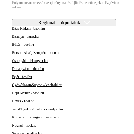
Folyamatosan keressük az új irányokat és fejlődési lehetőségeket. Ez jövőnk
záloga.
Regionális hírportálok
Bács-Kiskun - baon.hu
Baranya - bama.hu
Békés - beol.hu
Borsod-Abaúj-Zemplén - boon.hu
Csongrád - delmagyar.hu
Dunaújváros - duol.hu
Fejér - feol.hu
Győr-Moson-Sopron - kisalfold.hu
Hajdú-Bihar - haon.hu
Heves - heol.hu
Jász-Nagykun-Szolnok - szoljon.hu
Komárom-Esztergom - kemma.hu
Nógrád - nool.hu
Somogy - sonline.hu