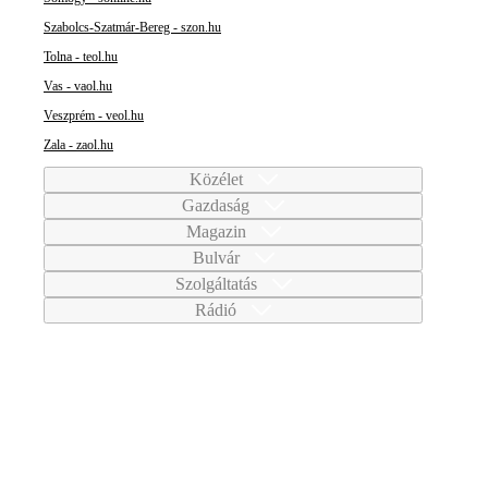
Szabolcs-Szatmár-Bereg - szon.hu
Tolna - teol.hu
Vas - vaol.hu
Veszprém - veol.hu
Zala - zaol.hu
Közélet
Gazdaság
Magazin
Bulvár
Szolgáltatás
Rádió