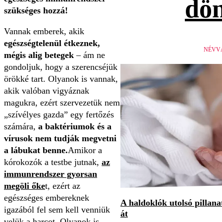
dön
szükséges hozzá!
Vannak emberek, akik
egészségtelenül étkeznek,
NÉVV
mégis alig betegek
– ám ne
gondoljuk, hogy a szerencséjük
örökké tart. Olyanok is vannak,
akik valóban vigyáznak
magukra, ezért szervezetük nem
„szívélyes gazda” egy fertőzés
számára,
a baktériumok és a
vírusok nem tudják megvetni
a lábukat benne.
Amikor a
kórokozók a testbe jutnak,
az
immunrendszer gyorsan
megöli őke
t, ezért az
egészséges embereknek
A haldoklók utolsó pillan
igazából fel sem kell venniük
át
velük a harcot. Olyanok is