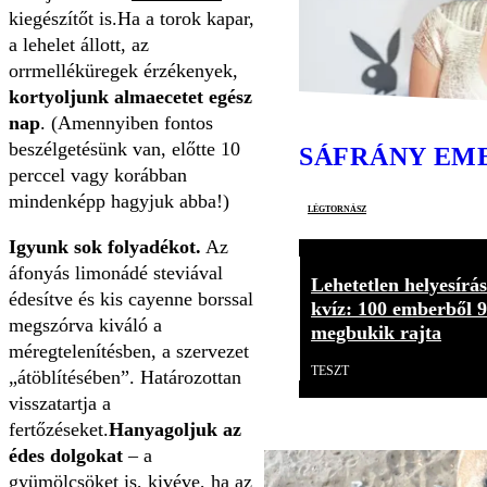
kiegészítőt is.Ha a torok kapar,
a lehelet állott, az
orrmelléküregek érzékenyek,
kortyoljunk almaecetet egész
nap
. (Amennyiben fontos
beszélgetésünk van, előtte 10
SÁFRÁNY EM
perccel vagy korábban
mindenképp hagyjuk abba!)
légtornász
Igyunk sok folyadékot.
Az
áfonyás limonádé steviával
Lehetetlen helyesírás
édesítve és kis cayenne borssal
kvíz: 100 emberből 
megszórva kiváló a
megbukik rajta
méregtelenítésben, a szervezet
TESZT
„átöblítésében”. Határozottan
visszatartja a
fertőzéseket.
Hanyagoljuk az
édes dolgokat
– a
gyümölcsöket is, kivéve, ha az