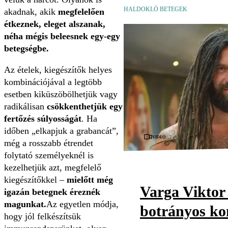
HALDOKLÓ BETEGEK
akadnak, akik
megfelelően
étkeznek, eleget alszanak,
néha mégis beleesnek egy-egy
betegségbe.
Az ételek, kiegészítők helyes
kombinációjával a legtöbb
esetben kiküszöbölhetjük vagy
radikálisan
csökkenthetjük egy
fertőzés súlyosságát
. Ha
időben „elkapjuk a grabancát”,
Videó
még a rosszabb étrendet
folytató személyeknél is
kezelhetjük azt, megfelelő
kiegészítőkkel –
mielőtt még
Varga Viktor 
igazán betegnek éreznék
magunkat.
Az egyetlen módja,
botrányos ko
hogy jól felkészítsük