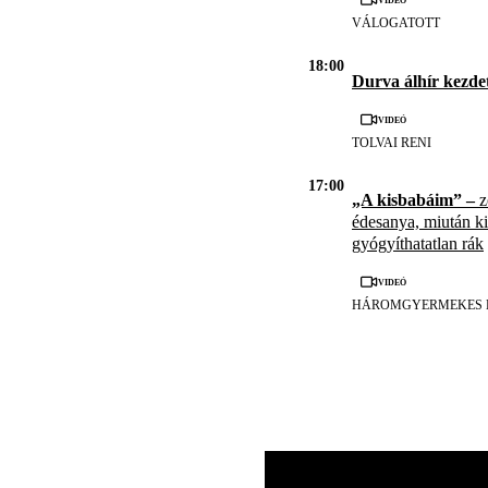
VÁLOGATOTT
18:00
Durva álhír kezde
Videó
TOLVAI RENI
17:00
„A kisbabáim” –
z
édesanya, miután kid
gyógyíthatatlan rák
Videó
HÁROMGYERMEKES 