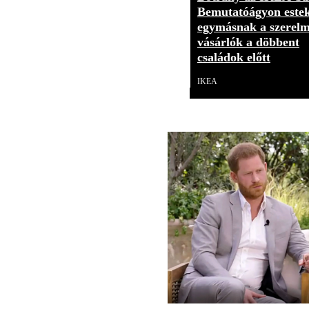
Bemutatóágyon este
egymásnak a szerelm
vásárlók a döbbent
családok előtt
IKEA