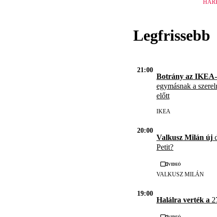
HAR
Legfrissebb
21:00
Botrány az IKEA-
egymásnak a szerel
előtt
IKEA
20:00
Valkusz Milán új
d
Petit?
Videó
VALKUSZ MILÁN
19:00
Halálra verték a
27
Videó