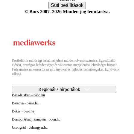
Süti beállítások
© Bors 2007–2026 Minden jog fenntartva.
Portfóliónk minőségi tartalmat jelent minden olvasó számára. Egyedülálló
elérést, országos lefedettséget és változatos megjelenési lehetőséget biztosít.
Folyamatosan keressük az új irányokat és fejlődési lehetőségeket. Ez jövőnk
záloga.
Regionális hírportálok
Bács-Kiskun - baon.hu
Baranya - bama.hu
Békés - beol.hu
Borsod-Abaúj-Zemplén - boon.hu
Csongrád - delmagyar.hu