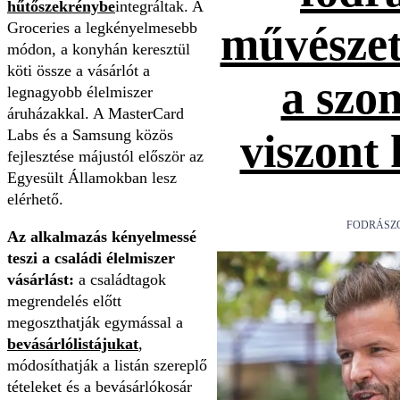
hűtőszekrénybe
integráltak. A
Groceries a legkényelmesebb
művészet
módon, a konyhán keresztül
köti össze a vásárlót a
a szo
legnagyobb élelmiszer
áruházakkal. A MasterCard
Labs és a Samsung közös
viszont
fejlesztése májustól először az
Egyesült Államokban lesz
elérhető.
FODRÁSZ
Az alkalmazás kényelmessé
teszi a családi élelmiszer
vásárlást:
a családtagok
megrendelés előtt
megoszthatják egymással a
bevásárlólistájukat
,
módosíthatják a listán szereplő
tételeket és a bevásárlókosár