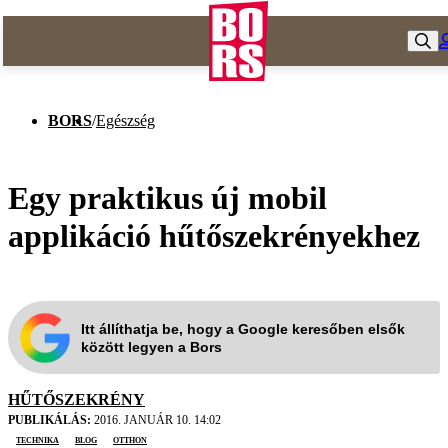
BORS
/
Egészség
Egy praktikus új mobil
applikáció hűtőszekrényekhez
Itt állíthatja be, hogy a Google keresőben elsők
között legyen a Bors
HŰTŐSZEKRÉNY
PUBLIKÁLÁS:
2016. JANUÁR 10. 14:02
technika
blog
otthon