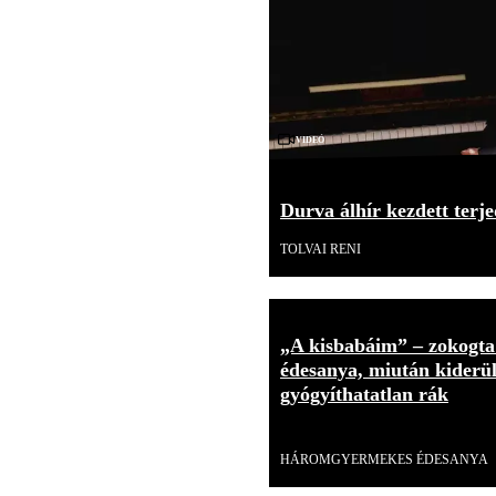
Videó
Durva álhír kezdett terje
TOLVAI RENI
„A kisbabáim” – zokogt
édesanya, miután kiderült
gyógyíthatatlan rák
Videó
HÁROMGYERMEKES ÉDESANYA