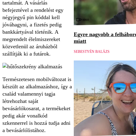
tartalmát. A vásárlás
befejeztével a rendelést egy
négyjegyű pin kóddal kell
Videó
jóváhagyni, a fizetés pedig
bankkártyával történik. A
Egyre nagyobb a felháboro
megrendelt élelmiszereket
miatt
közvetlenül az áruházból
SEBESTYÉN BALÁZS
szállítják ki a futárok.
Természetesen mobilváltozat is
készült az alkalmazáshoz, így a
család valamennyi tagja
létrehozhat saját
bevásárlókosarat, a termékeket
pedig akár vonalkód
szkennerrel is hozzá tudja adni
a bevásárlólistához.