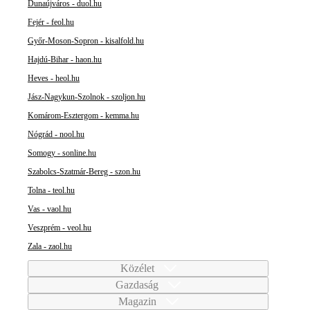
Dunaújváros - duol.hu
Fejér - feol.hu
Győr-Moson-Sopron - kisalfold.hu
Hajdú-Bihar - haon.hu
Heves - heol.hu
Jász-Nagykun-Szolnok - szoljon.hu
Komárom-Esztergom - kemma.hu
Nógrád - nool.hu
Somogy - sonline.hu
Szabolcs-Szatmár-Bereg - szon.hu
Tolna - teol.hu
Vas - vaol.hu
Veszprém - veol.hu
Zala - zaol.hu
Közélet
Gazdaság
Magazin