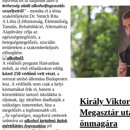
információt át tudjanak adni a
terhesség alatti alkoholfogyasztás
veszélyeiről
”
- mondta el a téma
szakértőjeként Dr. Simich Rita.
A Létra (Létbiztonság, Életminőség,
Tanulás, Rehabilitáció, Alternatíva)
Alapítvány célja az
egészségmegőrzés, a
betegségmegelőzés, szociális
területeken a szakemberképzés
elősegítése.
A védőnői program Hatvanban
indult, az első előadásokon eddig
Videó
közel 250 védőnő vett részt
, a
sorozat utolsó állomása Budapesten
lesz. A védőnők nem csak a helyi
kismamákat érik el, hanem a
körzetükhöz tartozó iskolákba is
Király Viktor
eljutnak, így idejében átadhatják a
szükséges ismereteket, hisz a
Megasztár utá
megelőzés a legfontosabb cél.
„Az egészséges, nagykorú emberek
számára az
alkohol tartalmú italok
önmagára
mértékletes fogyasztása
jól