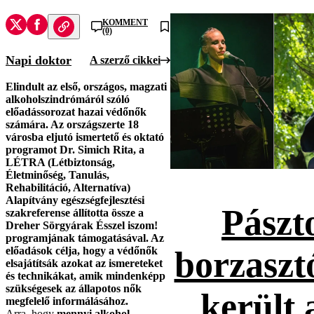
KOMMENT
(0)
Napi doktor
A szerző cikkei
Elindult az első, országos, magzati
alkoholszindrómáról szóló
előadássorozat hazai védőnők
számára. Az országszerte 18
városba eljutó ismertető és oktató
programot Dr. Simich Rita, a
LÉTRA (Létbiztonság,
Életminőség, Tanulás,
Rehabilitáció, Alternatíva)
Alapítvány egészségfejlesztési
Pászt
szakreferense állította össze a
Dreher Sörgyárak Ésszel iszom!
programjának támogatásával. Az
előadások célja, hogy a védőnők
borzaszt
elsajátítsák azokat az ismereteket
és technikákat, amik mindenképp
szükségesek az állapotos nők
került 
megfelelő informálásához.
Arra, hogy
mennyi alkohol