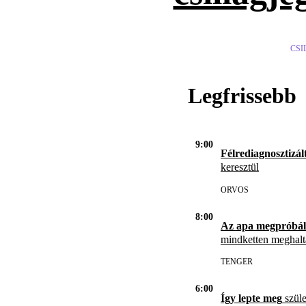
CSI
Legfrissebb
9:00
Félrediagnosztizál
keresztül
ORVOS
8:00
Az apa megpróbál
mindketten meghal
TENGER
6:00
Így lepte meg
szüle