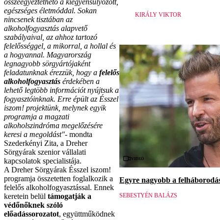
összeegyeztethető a kiegyensúlyozott,
egészséges életmóddal. Sokan
KIRÁLY VIKTOR
nincsenek tisztában az
alkoholfogyasztás alapvető
szabályaival, az ahhoz tartozó
felelősséggel, a mikorral, a hollal és
a hogyannal. Magyarország
legnagyobb sörgyártójaként
feladatunknak érezzük, hogy a
felelős
alkoholfogyasztás
érdekében a
lehető legtöbb információt nyújtsuk a
fogyasztóinknak. Erre épült az Ésszel
iszom! projektünk, melynek egyik
programja a magzati
alkoholszindróma megelőzésére
keresi a megoldást"
- mondta
Szederkényi Zita, a Dreher
Sörgyárak szenior vállalati
Videó
kapcsolatok specialistája.
A Dreher Sörgyárak Ésszel iszom!
programja összetetten foglalkozik a
Egyre nagyobb a felháborodás 
felelős alkoholfogyasztással. Ennek
keretein belül
támogatják a
SEBESTYÉN BALÁZS
védőnőknek szóló
előadássorozatot
, együttműködnek