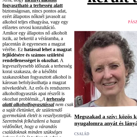
fogyasztható a terhesség alatt
biztonságosan, nincs pontos adat,
ezért állapotos nőknél javasolt az
alkohol teljes elhagyása, vagy egy
PÁS
előzetes orvosi konzultáció.
Amikor egy állapotos nő alkoholt
iszik, az bekerül a véráramba, a
placentán át egyenesen a magzat
vérébe. Ez
hatással lehet a magzat
fejlődésére és számos születési
rendellenességet is okozhat
. A
legveszélyesebb időszak a terhesség
korai szakasza, de a későbbi
szakaszokban fogyasztott alkohol is
károsan befolyásolhatja a magzat
növekedését. Az erős és rendszeres
alkoholfogyasztás apai részről is
okozhat problémát.
„A
terhesség
alatti alkoholfogyasztással
nem csak
a saját életünket, de születendő
gyermekünk életét is veszélyeztetjük.
Megszakad a szív: közös 
Szeretnénk felkészíteni a hazai
nyugalomra anyát és lány
védőnőket, hogy a várandós
családoknak minden szükséges
CSALÁD