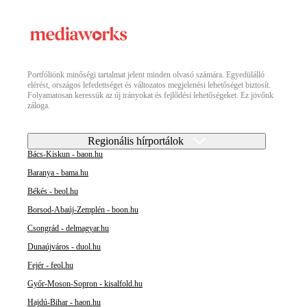
Portfóliónk minőségi tartalmat jelent minden olvasó számára. Egyedülálló
elérést, országos lefedettséget és változatos megjelenési lehetőséget biztosít.
Folyamatosan keressük az új irányokat és fejlődési lehetőségeket. Ez jövőnk
záloga.
Regionális hírportálok
Bács-Kiskun - baon.hu
Baranya - bama.hu
Békés - beol.hu
Borsod-Abaúj-Zemplén - boon.hu
Csongrád - delmagyar.hu
Dunaújváros - duol.hu
Fejér - feol.hu
Győr-Moson-Sopron - kisalfold.hu
Hajdú-Bihar - haon.hu