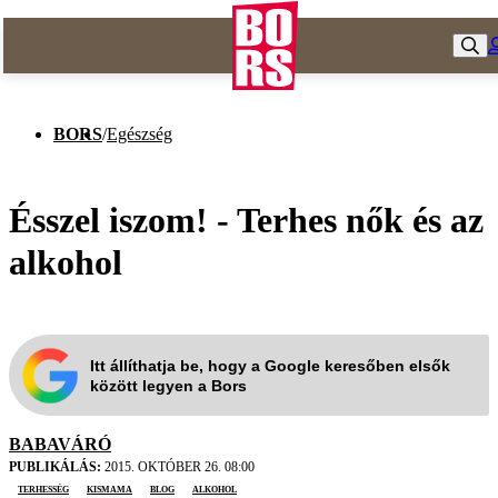
BORS
/
Egészség
Ésszel iszom! - Terhes nők és az
alkohol
Itt állíthatja be, hogy a Google keresőben elsők
között legyen a Bors
BABAVÁRÓ
PUBLIKÁLÁS:
2015. OKTÓBER 26. 08:00
terhesség
kismama
blog
alkohol