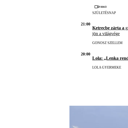
Videó
SZÜLETÉSNAP
21:00
Ketrecbe zárta a
gy
jön a világvége
GONOSZ SZELLEM
20:00
Lola: „Lenka ren
LOLA GYERMEKE