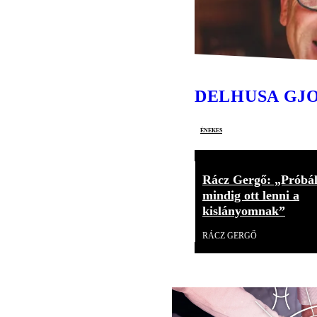
DELHUSA GJ
énekes
Rácz Gergő: „Próbá
mindig ott lenni a
kislányomnak”
RÁCZ GERGŐ