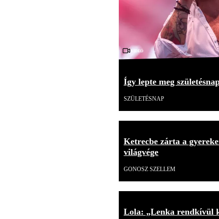
Videó
Így lepte meg születésna
SZÜLETÉSNAP
Ketrecbe zárta a gyerekei
világvége
GONOSZ SZELLEM
Lola: „Lenka rendkívül 