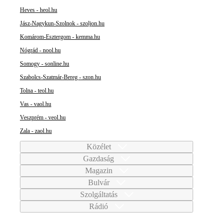
Heves - heol.hu
Jász-Nagykun-Szolnok - szoljon.hu
Komárom-Esztergom - kemma.hu
Nógrád - nool.hu
Somogy - sonline.hu
Szabolcs-Szatmár-Bereg - szon.hu
Tolna - teol.hu
Vas - vaol.hu
Veszprém - veol.hu
Zala - zaol.hu
Közélet
Gazdaság
Magazin
Bulvár
Szolgáltatás
Rádió