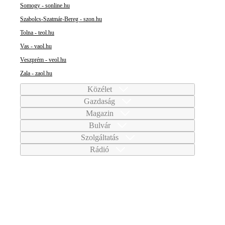
Somogy - sonline.hu
Szabolcs-Szatmár-Bereg - szon.hu
Tolna - teol.hu
Vas - vaol.hu
Veszprém - veol.hu
Zala - zaol.hu
Közélet
Gazdaság
Magazin
Bulvár
Szolgáltatás
Rádió