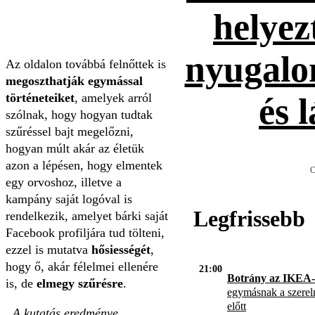
helyez
nyugalo
Az oldalon továbbá felnőttek is
megoszthatják egymással
történeteiket
, amelyek arról
és 
szólnak, hogy hogyan tudtak
szűréssel bajt megelőzni,
hogyan múlt akár az életük
azon a lépésen, hogy elmentek
egy orvoshoz, illetve a
kampány saját logóval is
Legfrissebb
rendelkezik, amelyet bárki saját
Facebook profiljára tud tölteni,
ezzel is mutatva
hősiességét
,
hogy ő, akár félelmei ellenére
21:00
Botrány az IKEA-
is, de
elmegy szűrésre
.
egymásnak a szerel
előtt
„A kutatás eredménye