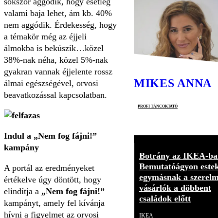
sokszor aggódik, hogy esetleg
valami baja lehet, ám kb. 40%
nem aggódik. Érdekesség, hogy
a témakör még az éjjeli
álmokba is bekúszik…közel
38%-nak néha, közel 5%-nak
gyakran vannak éjjelente rossz
MIKES ANNA
álmai egészségével, orvosi
beavatkozással kapcsolatban.
profi táncoktató
Indul a „Nem fog fájni!”
kampány
Botrány az IKEA-ba
Bemutatóágyon este
A portál az eredményeket
egymásnak a szerelm
értékelve úgy döntött, hogy
vásárlók a döbbent
elindítja a
„Nem fog fájni!”
családok előtt
kampányt, amely fel kívánja
hívni a figyelmet az orvosi
IKEA