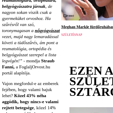
reumatológiára, ortopédiára,
belgyógyászatra járnak
, de
nagyon sokan viszik csak a
Videó
gyermeküket orvoshoz. Ha
szűrésről van szó,
Meghan Markle fürdőruhában 
toronymagasan a
nőgyógyászat
SZÜLETÉSNAP
vezet, majd nagy lemaradással
követi a tüdőszűrés, ám pont a
reumatológia, ortopédia és
belgyógyászat szerepel a lista
legvégén!”
- mondja
Straub
EZEN 
Fanni,
a FoglaljOrvost.hu
portál alapítója.
SZÜLE
Vajon megfordul-e az emberek
SZTÁR
fejében, hogy valami bajuk
lehet?
Közel 43% néha
aggódik, hogy nincs-e valami
rejtett betegsége
, közel 14%