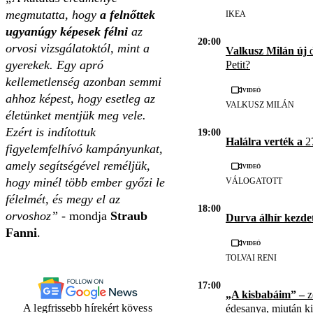
megmutatta, hogy
a felnőttek
IKEA
ugyanúgy képesek félni
az
20:00
orvosi vizsgálatoktól, mint a
Valkusz Milán új
d
gyerekek. Egy apró
Petit?
kellemetlenség azonban semmi
Videó
ahhoz képest, hogy esetleg az
VALKUSZ MILÁN
életünket mentjük meg vele.
Ezért is indítottuk
19:00
Halálra verték a
27
figyelemfelhívó kampányunkat,
amely segítségével reméljük,
Videó
hogy minél több ember győzi le
VÁLOGATOTT
félelmét, és megy el az
18:00
orvoshoz”
- mondja
Straub
Durva álhír kezde
Fanni
.
Videó
TOLVAI RENI
17:00
„A kisbabáim” –
z
A legfrissebb hírekért kövess
édesanya, miután kid