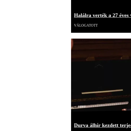
Halálra verték a 27 éves 
VÁLOGATOTT
Videó
Durva álhír kezdett terje