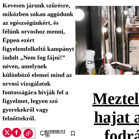
Kevesen járunk szűrésre,
miközben sokan aggódunk
az egészségünkért, és
félünk orvoshoz menni,
Éppen ezért
figyelemfelkeltő kampányt
indult „Nem fog fájni!”
Videó
néven, amelynek
különböző elemei mind az
orvosi vizsgálatok
fontosságára hívják fel a
Meztel
figyelmet, legyen szó
gyerekekről vagy
hajat 
felnőttekről.
fodr
KOMMENT
(0)