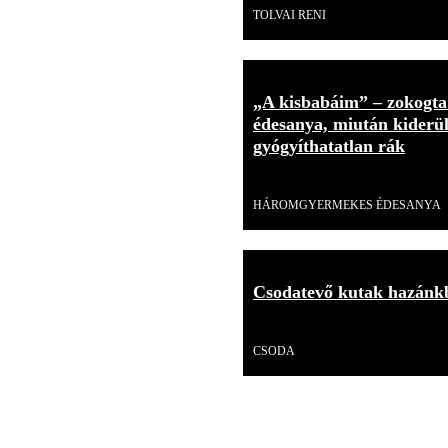
TOLVAI RENI
„A kisbabáim” – zokogt
édesanya, miután kiderült
gyógyíthatatlan rák
Videó
HÁROMGYERMEKES ÉDESANYA
Csodatevő kutak hazánkb
Videó
CSODA