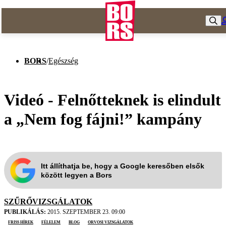
BORS
/
Egészség
Videó - Felnőtteknek is elindult
a „Nem fog fájni!” kampány
Itt állíthatja be, hogy a Google keresőben elsők
között legyen a Bors
SZŰRŐVIZSGÁLATOK
PUBLIKÁLÁS:
2015. SZEPTEMBER 23. 09:00
friss hírek
félelem
blog
orvosi vizsgálatok