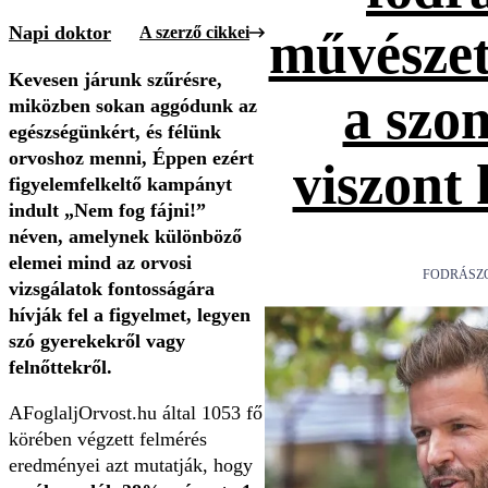
Napi doktor
A szerző cikkei
művészet
Kevesen járunk szűrésre,
a szo
miközben sokan aggódunk az
egészségünkért, és félünk
orvoshoz menni, É
ppen ezért
viszont
figyelemfelkeltő kampányt
indult „Nem fog fájni!”
néven, amelynek különböző
elemei mind az orvosi
FODRÁSZ
vizsgálatok fontosságára
hívják fel a figyelmet, legyen
szó gyerekekről vagy
felnőttekről.
AFoglaljOrvost.hu által 1053 fő
körében végzett felmérés
eredményei azt mutatják, hogy