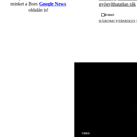
minket a Bors
Google News
gyógyíthatatlan rák
oldalán is!
Videó
HÁROMGYERMEKES 
Videó