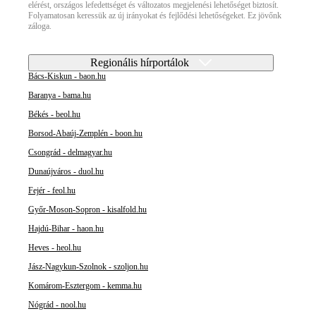
elérést, országos lefedettséget és változatos megjelenési lehetőséget biztosít.
Folyamatosan keressük az új irányokat és fejlődési lehetőségeket. Ez jövőnk
záloga.
Regionális hírportálok
Bács-Kiskun - baon.hu
Baranya - bama.hu
Békés - beol.hu
Borsod-Abaúj-Zemplén - boon.hu
Csongrád - delmagyar.hu
Dunaújváros - duol.hu
Fejér - feol.hu
Győr-Moson-Sopron - kisalfold.hu
Hajdú-Bihar - haon.hu
Heves - heol.hu
Jász-Nagykun-Szolnok - szoljon.hu
Komárom-Esztergom - kemma.hu
Nógrád - nool.hu