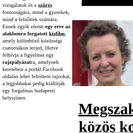
vizsgálatok és a
szűrés
fontosságára, mind a gyerekek,
mind a felnőttek számára.
Ennek egyik eleme
egy erre az
alaklomra forgatott
kisfilm
,
amely különböző közösségi
csatornákon terjed, illetve
felhívja a figyelmet egy
rajzpályázat
ra, amelynek
keretében a portál Facebook
oldalán lehet feltölteni rajzokat,
a legjobbakat pedig kiállítják
egy forgalmas budapesti
helyszínen.
Megszak
közös k