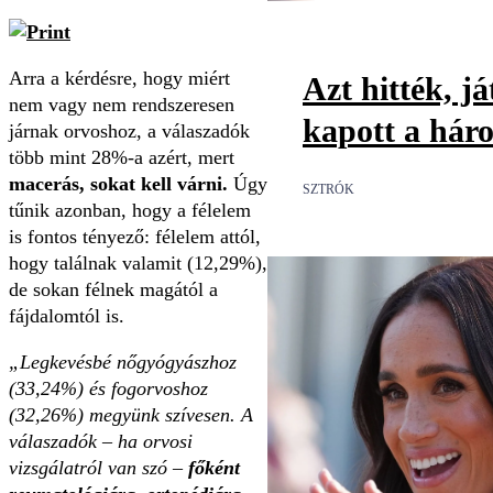
Arra a kérdésre, hogy miért
Azt hitték, já
nem vagy nem rendszeresen
kapott a háro
járnak orvoshoz, a válaszadók
több mint 28%-a azért, mert
macerás, sokat kell várni.
Úgy
SZTRÓK
tűnik azonban, hogy a félelem
is fontos tényező: félelem attól,
hogy találnak valamit (12,29%),
de sokan félnek magától a
fájdalomtól is.
„Legkevésbé nőgyógyászhoz
(33,24%) és fogorvoshoz
(32,26%) megyünk szívesen. A
válaszadók – ha orvosi
vizsgálatról van szó –
főként