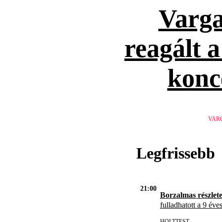
Varga
reagált 
konc
VAR
Legfrissebb
21:00
Borzalmas részlet
fulladhatott a 9 éve
HOLTTEST