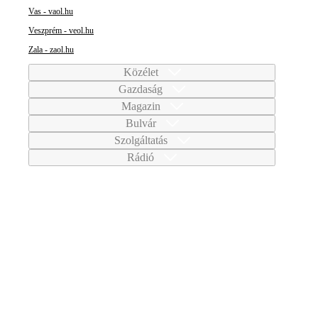
Vas - vaol.hu
Veszprém - veol.hu
Zala - zaol.hu
Közélet
Gazdaság
Magazin
Bulvár
Szolgáltatás
Rádió