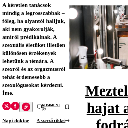
A kéretlen tanácsok
mindig a legrosszabbak –
főleg, ha olyantól halljuk,
aki nem gyakorolják,
amiről prédikálnak. A
szexuális életüket illetően
különösen érzékenyek
Videó
lehetünk a témára. A
szexről és az orgazmusról
tehát érdemesebb a
szexológusokat kérdezni.
Meztel
Íme.
hajat 
KOMMENT
(0)
fodr
Napi doktor
A szerző cikkei