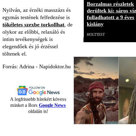
Borzalmas részletek
Nyilván, az érzéki masszázs és
derültek ki: sáros ví
fulladhatott a 9 éves
egymás testének felfedezése is
kislány
tökéletes szexbe torkollhat
, de
olykor az előbbi, relaxáló és
HOLTTEST
intim tevékenységek is
elegendőek és jó érzéssel
töltenek el.
Forrás: Adrina - Napidoktor.hu
A legfrissebb hírekért kövess
minket a Bors
Google News
oldalán is!
Videó