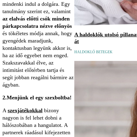
mindenki indul a dolgára. Egy
tanulmány szerint ez, valamint
az elalvás előtti csók minden
párkapcsolatra nézve előnyös
és tökéletes módja annak, hogy
A haldoklók utolsó pillan
gyengédek maradjunk,
át
kontaktusban legyünk akkor is,
HALDOKLÓ BETEGEK
ha az idő egyebet nem enged.
Szakszavakkal élve, az
intimitást előtérben tartja és
segít jobban reagálni bármire az
ágyban.
2.Menjünk el egy szexboltba!
A
szexjátékokkal
bizony
nagyon is fel lehet dobni a
hálószobában a hangulatot. A
partnerek ráadásul kifejezetten