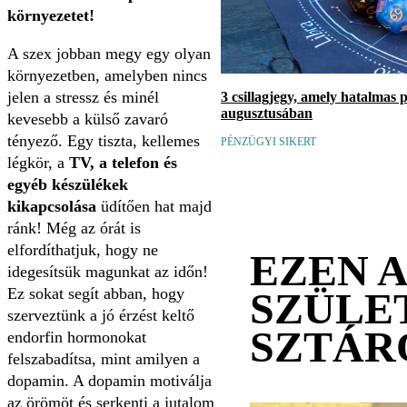
környezetet!
A szex jobban megy egy olyan
környezetben, amelyben nincs
jelen a stressz és minél
3 csillagjegy, amely hatalmas 
augusztusában
kevesebb a külső zavaró
tényező. Egy tiszta, kellemes
PÉNZÜGYI SIKERT
légkör, a
TV, a telefon és
egyéb készülékek
kikapcsolása
üdítően hat majd
ránk! Még az órát is
elfordíthatjuk, hogy ne
EZEN 
idegesítsük magunkat az időn!
Ez sokat segít abban, hogy
SZÜLE
szerveztünk a jó érzést keltő
SZTÁR
endorfin hormonokat
felszabadítsa, mint amilyen a
dopamin. A dopamin motiválja
az örömöt és serkenti a jutalom