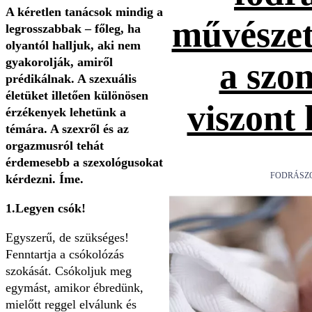
A kéretlen tanácsok mindig a
művészet
legrosszabbak – főleg, ha
olyantól halljuk, aki nem
gyakorolják, amiről
a szo
prédikálnak. A szexuális
életüket illetően különösen
viszont
érzékenyek lehetünk a
témára. A szexről és az
orgazmusról tehát
érdemesebb a szexológusokat
FODRÁSZ
kérdezni. Íme.
1.Legyen csók!
Egyszerű, de szükséges!
Fenntartja a csókolózás
szokását. Csókoljuk meg
egymást, amikor ébredünk,
mielőtt reggel elválunk és