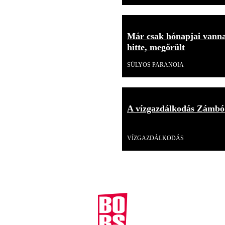
Már csak hónapjai vannak
hitte, megőrült
SÚLYOS PARANOIA
A vízgazdálkodás Zámbó
Videó
VÍZGAZDÁLKODÁS