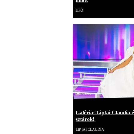
miatt
UFO
Galéria
Galéria: Liptai Claudia é
sztárok!
LIPTAI CLAUDIA