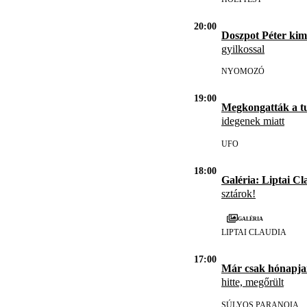
20:00
Doszpot Péter kim
gyilkossal
NYOMOZÓ
19:00
Megkongatták a t
idegenek miatt
UFO
18:00
Galéria: Liptai Cl
sztárok!
Galéria
LIPTAI CLAUDIA
17:00
Már csak hónapja
hitte, megőrült
SÚLYOS PARANOIA