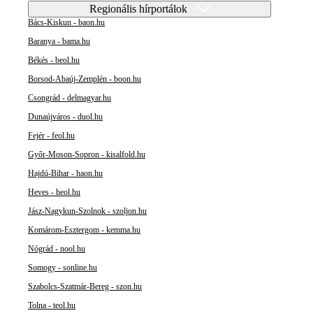
Regionális hírportálok
Bács-Kiskun - baon.hu
Baranya - bama.hu
Békés - beol.hu
Borsod-Abaúj-Zemplén - boon.hu
Csongrád - delmagyar.hu
Dunaújváros - duol.hu
Fejér - feol.hu
Győr-Moson-Sopron - kisalfold.hu
Hajdú-Bihar - haon.hu
Heves - heol.hu
Jász-Nagykun-Szolnok - szoljon.hu
Komárom-Esztergom - kemma.hu
Nógrád - nool.hu
Somogy - sonline.hu
Szabolcs-Szatmár-Bereg - szon.hu
Tolna - teol.hu