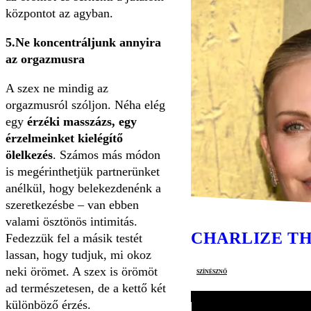
központot az agyban.
5.Ne koncentráljunk annyira
az orgazmusra
A szex ne mindig az
orgazmusról szóljon. Néha elég
egy
érzéki masszázs, egy
érzelmeinket kielégítő
ölelkezés
. Számos más módon
is megérinthetjük partnerünket
anélkül, hogy belekezdenénk a
szeretkezésbe – van ebben
valami ösztönös intimitás.
CHARLIZE T
Fedezzük fel a másik testét
lassan, hogy tudjuk, mi okoz
neki örömet. A szex is örömöt
színésznő
ad természetesen, de a kettő két
különböző érzés.