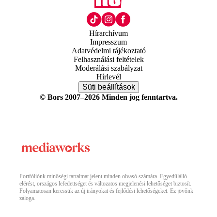
Hírarchívum
Impresszum
Adatvédelmi tájékoztató
Felhasználási feltételek
Moderálási szabályzat
Hírlevél
Süti beállítások
© Bors 2007–2026 Minden jog fenntartva.
Portfóliónk minőségi tartalmat jelent minden olvasó számára. Egyedülálló
elérést, országos lefedettséget és változatos megjelenési lehetőséget biztosít.
Folyamatosan keressük az új irányokat és fejlődési lehetőségeket. Ez jövőnk
záloga.