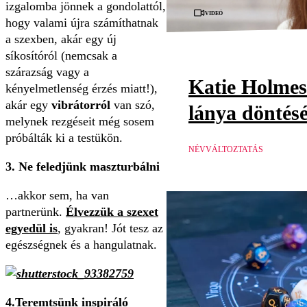
izgalomba jönnek a gondolattól,
Videó
hogy valami újra számíthatnak
a szexben, akár egy új
síkosítóról (nemcsak a
szárazság vagy a
Katie Holmes
kényelmetlenség érzés miatt!),
akár egy
vibrátorról
van szó,
lánya döntésé
melynek rezgéseit még sosem
próbálták ki a testükön.
NÉVVÁLTOZTATÁS
3. Ne feledjünk maszturbálni
…akkor sem, ha van
partnerünk.
Élvezzük a szexet
egyedül is
, gyakran! Jót tesz az
egészségnek és a hangulatnak.
4.Teremtsünk inspiráló