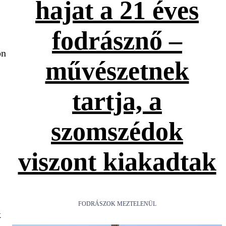
hajat a 21 éves
fodrásznő –
on
művészetnek
tartja, a
szomszédok
viszont kiakadtak
FODRÁSZOK MEZTELENÜL
k