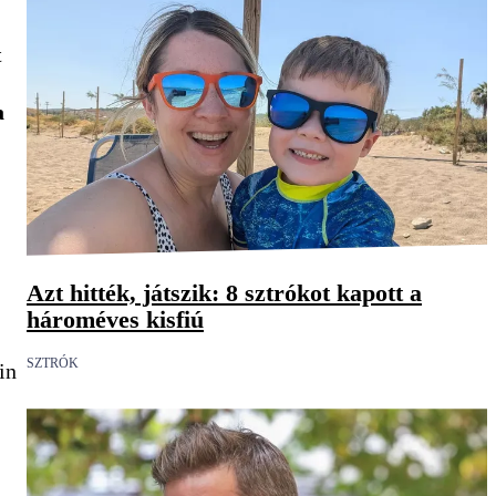
t
a
Azt hitték, játszik: 8 sztrókot kapott a
hároméves kisfiú
SZTRÓK
in