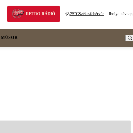
RETRO RÁDIÓ
25°C
Székesfehérvár
Ibolya névnap
 MŰSOR