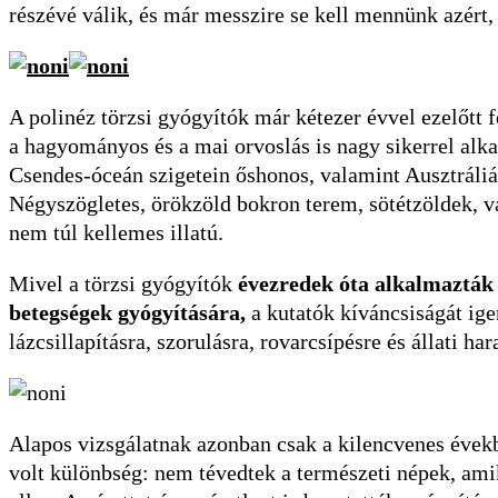
részévé válik, és már messzire se kell mennünk azért
A polinéz törzsi gyógyítók már kétezer évvel ezelőtt 
a hagyományos és a mai orvoslás is nagy sikerrel al
Csendes-óceán szigetein őshonos, valamint Ausztráliáb
Négyszögletes, örökzöld bokron terem, sötétzöldek, v
nem túl kellemes illatú.
Mivel a törzsi gyógyítók
évezredek óta alkalmazták
betegségek gyógyítására,
a kutatók kíváncsiságát ige
lázcsillapításra, szorulásra, rovarcsípésre és állati h
Alapos vizsgálatnak azonban csak a kilencvenes évek
volt különbség: nem tévedtek a természeti népek, ami