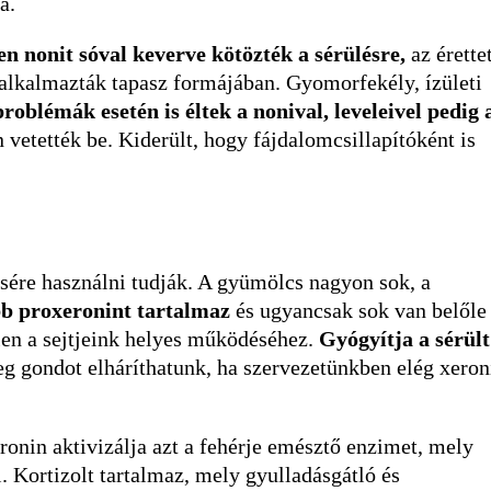
a.
en nonit sóval keverve kötözték a sérülésre,
az érette
 alkalmazták tapasz formájában. Gyomorfekély, ízületi
problémák esetén is éltek a nonival, leveleivel pedig 
 vetették be. Kiderült, hogy fájdalomcsillapítóként is
sére használni tudják. A gyümölcs nagyon sok, a
bb proxeronint tartalmaz
és ugyancsak sok van belőle
tlen a sejtjeink helyes működéséhez.
Gyógyítja a sérült
eg gondot elháríthatunk, ha szervezetünkben elég xeron
ronin aktivizálja azt a fehérje emésztő enzimet, mely
ől. Kortizolt tartalmaz, mely gyulladásgátló és