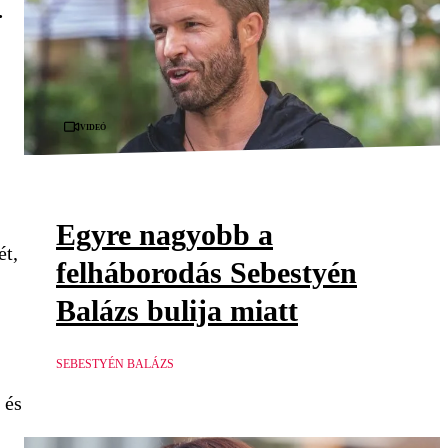
.
Videó
Egyre nagyobb a
ét,
felháborodás Sebestyén
Balázs bulija miatt
SEBESTYÉN BALÁZS
 és