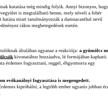
inak kutatása még mindig folyik. Annyi bizonyos, hog
vegyület is megtalálható benne, mely növeli a fehér
tett hatása miatt tanulmányozzák a damnacanthal nevű
 eredményez rákos megbetegedések esetén.
stolóknak általában ugyanaz a reakciója:
a gyümölcs n
ölcsök
kivonatához hozzáadva, lé formájában kapható.
nta érdemes fogyasztani, reggel, éhgyomorra egy
m evőkanálnyi fogyasztása is megengedett.
 Érdemes kipróbálni, a legtöbb ember ugyanis jobban ér
.