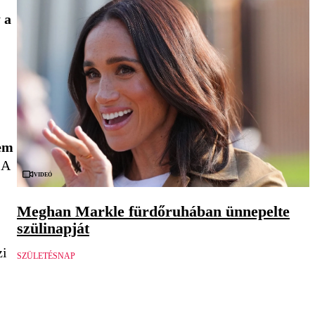
y
a
em
 A
Videó
Meghan Markle fürdőruhában ünnepelte
szülinapját
zi
SZÜLETÉSNAP