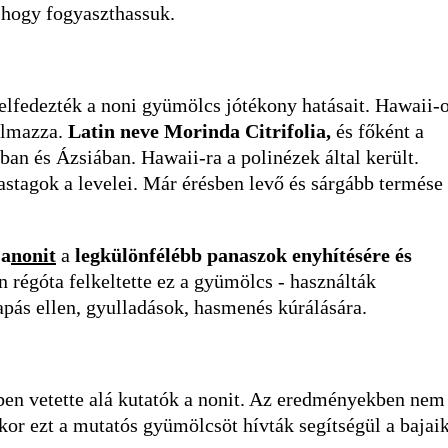
, hogy fogyaszthassuk.
felfedezték a noni gyümölcs jótékony hatásait. Hawaii-
kalmazza.
Latin neve Morinda Citrifolia,
és főként a
an és Ázsiában. Hawaii-ra a polinézek által került.
astagok a levelei. Már érésben levő és sárgább termése
 a
nonit
a
legkülönfélébb panaszok enyhítésére és
n régóta felkeltette ez a gyümölcs - használták
arapás ellen, gyulladások, hasmenés kúrálására.
ben vetette alá kutatók a nonit. Az eredményekben nem
kor ezt a mutatós gyümölcsöt hívták segítségül a bajai