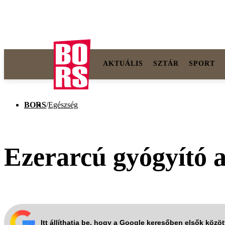
AKTUÁLIS
SZTÁR
SPORT
BORS
/
Egészség
Ezerarcú gyógyító a
Itt állíthatja be, hogy a Google keresőben elsők közö