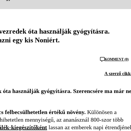
vezredek óta használják gyógyításra.
zni egy kis Noniért.
KOMMENT (0)
A szerző cikk
ek óta használják gyógyításra. Szerencsére ma már 
s felbecsülhetetlen értékű növény.
Különösen a
 hihetetlen mennyiségű, az ananásznál 800-szor több
álék-kiegészítőként
lassan az emberek napi étrendjéne