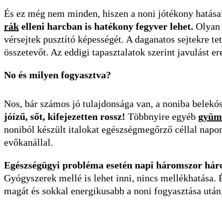
És ez még nem minden, hiszen a noni jótékony hatása
rák
elleni harcban is hatékony fegyver lehet.
Olyan 
vérsejtek pusztító képességét. A daganatos sejtekre 
összetevőt. Az eddigi tapasztalatok szerint javulást
No és milyen fogyasztva?
Nos, bár számos jó tulajdonsága van, a noniba belekó
jóízű, sőt, kifejezetten rossz!
Többnyire egyéb
gyüm
noniból készült italokat egészségmegőrző céllal napo
evőkanállal.
Egészségügyi probléma esetén napi háromszor háro
Gyógyszerek mellé is lehet inni, nincs mellékhatása.
magát és sokkal energikusabb a noni fogyasztása után