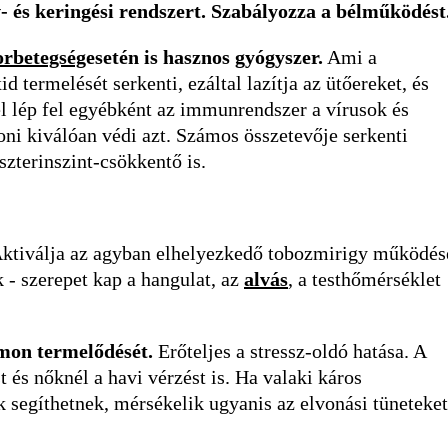
- és keringési rendszert. Szabályozza a bélműködést
orbetegség
esetén is hasznos gyógyszer.
Ami a
d termelését serkenti, ezáltal lazítja az ütőereket, és
l lép fel egyébként az immunrendszer a vírusok és
oni kiválóan védi azt. Számos összetevője serkenti
terinszint-csökkentő is.
 Aktiválja az agyban elhelyezkedő tobozmirigy működés
 - szerepet kap a hangulat, az
alvás
, a testhőmérséklet
rmon termelődését.
Erőteljes a stressz-oldó hatása. A
t és nőknél a havi vérzést is. Ha valaki káros
 segíthetnek, mérsékelik ugyanis az elvonási tüneteket