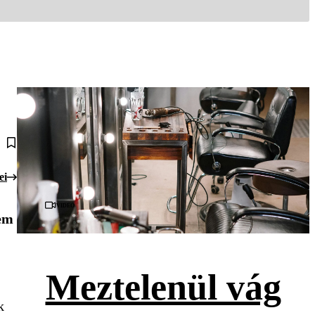
ei
Videó
nem
Meztelenül vág
k