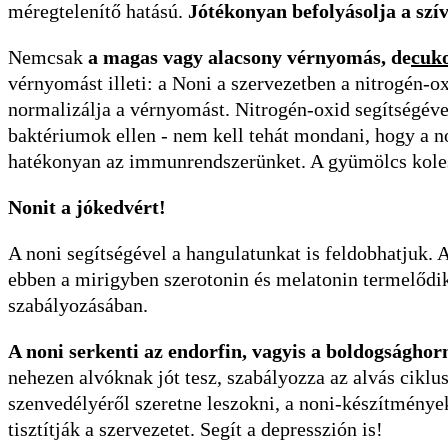
méregtelenítő hatású.
Jótékonyan befolyásolja a szív
Nemcsak
a magas vagy alacsony vérnyomás, de
cuk
vérnyomást illeti: a Noni a szervezetben a nitrogén-oxi
normalizálja a vérnyomást. Nitrogén-oxid segítségéve
baktériumok ellen - nem kell tehát mondani, hogy a n
hatékonyan az immunrendszerünket. A gyümölcs kolesz
Nonit a jókedvért!
A noni segítségével a hangulatunkat is feldobhatjuk.
ebben a mirigyben szerotonin és melatonin termelődik
szabályozásában.
A noni serkenti az endorfin, vagyis a boldogságho
nehezen alvóknak jót tesz, szabályozza az alvás ciklus
szenvedélyéről szeretne leszokni, a noni-készítmények
tisztítják a szervezetet. Segít a depresszión is!