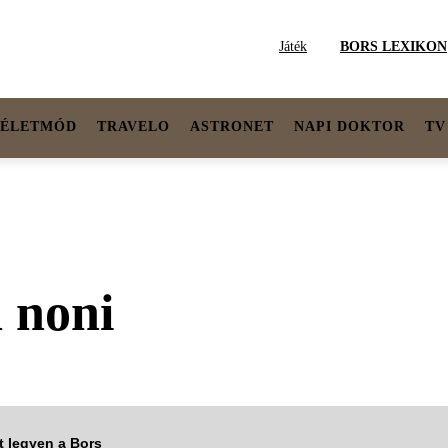
Játék
BORS LEXIKON
ÉLETMÓD
TRAVELO
ASTRONET
NAPI DOKTOR
TV
 noni
tt legyen a Bors