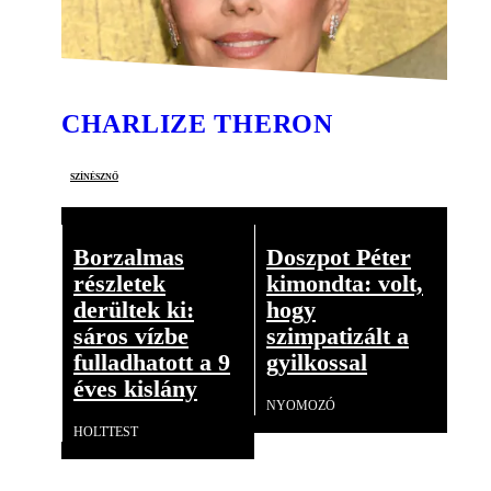
CHARLIZE THERON
színésznő
Borzalmas
Doszpot Péter
részletek
kimondta: volt,
derültek ki:
hogy
sáros vízbe
szimpatizált a
fulladhatott a 9
gyilkossal
éves kislány
NYOMOZÓ
HOLTTEST