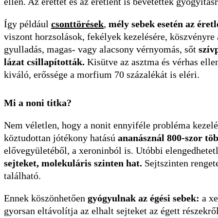
ellen. Az érettet és az éretlent is bevetették gyógyításr
Így például
csonttörések
,
mély sebek esetén az éretl
viszont horzsolások, fekélyek kezelésére, köszvényre
gyulladás, magas- vagy alacsony vérnyomás, sőt
szív
lázat csillapították.
Kisütve az asztma és vérhas ellen
kiváló, erőssége a morfium 70 százalékát is eléri.
Mi a noni titka?
Nem véletlen, hogy a nonit ennyiféle probléma kezelé
köztudottan jótékony hatású
ananásznál 800-szor tö
elővegyületéből, a xeroninból is. Utóbbi elengedhete
sejteket, molekuláris szinten hat.
Sejtszinten renget
található.
Ennek köszönhetően
gyógyulnak az égési sebek:
a xe
gyorsan eltávolítja az elhalt sejteket az égett részekr