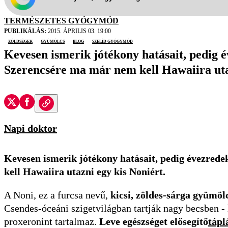
TERMÉSZETES GYÓGYMÓD
PUBLIKÁLÁS:
2015. ÁPRILIS 03. 19:00
zöldségek
gyümölcs
blog
szelíd gyógymód
Kevesen ismerik jótékony hatásait, pedig é
Szerencsére ma már nem kell Hawaiira uta
Napi doktor
Kevesen ismerik jótékony hatásait, pedig évezred
kell Hawaiira utazni egy kis Noniért.
A Noni, ez a furcsa nevű,
kicsi, zöldes-sárga gyümölc
Csendes-óceáni szigetvilágban tartják nagy becsben -
proxeronint tartalmaz.
Leve egészséget elősegítő
tápl