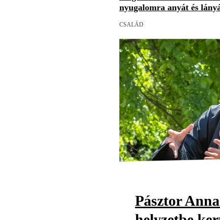
nyugalomra anyát és lány
CSALÁD
Pásztor Anna
helyzetbe ker