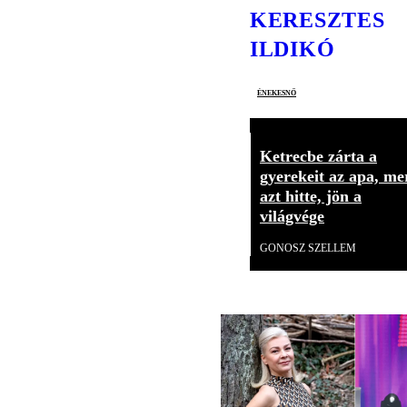
KERESZTES
ILDIKÓ
énekesnő
Ketrecbe zárta a
gyerekeit az apa, me
azt hitte, jön a
világvége
GONOSZ SZELLEM