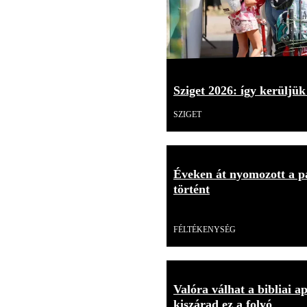
Sziget 2026: így kerüljük
SZIGET
Éveken át nyomozott a p
történt
Videó
FÉLTÉKENYSÉG
Valóra válhat a bibliai a
kiszárad ez a folyó