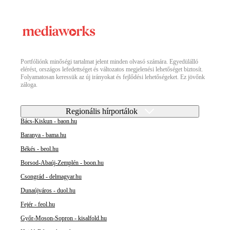
Portfóliónk minőségi tartalmat jelent minden olvasó számára. Egyedülálló
elérést, országos lefedettséget és változatos megjelenési lehetőséget biztosít.
Folyamatosan keressük az új irányokat és fejlődési lehetőségeket. Ez jövőnk
záloga.
Regionális hírportálok
Bács-Kiskun - baon.hu
Baranya - bama.hu
Békés - beol.hu
Borsod-Abaúj-Zemplén - boon.hu
Csongrád - delmagyar.hu
Dunaújváros - duol.hu
Fejér - feol.hu
Győr-Moson-Sopron - kisalfold.hu