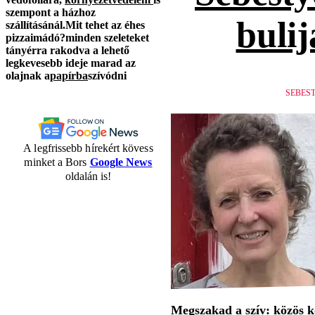
szempont a házhoz
bulij
szállításánál.
Mit tehet az éhes
pizzaimádó?
minden szeleteket
tányérra rakodva a lehető
legkevesebb ideje marad az
olajnak a
papírba
szívódni
SEBES
A legfrissebb hírekért kövess
minket a Bors
Google News
oldalán is!
Megszakad a szív: közös 