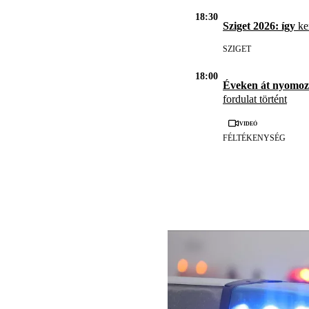
18:30
Sziget 2026: így
ker
SZIGET
18:00
Éveken át nyomoz
fordulat történt
Videó
FÉLTÉKENYSÉG