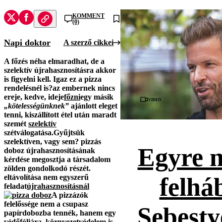
KOMMENT
(0)
Napi doktor
A szerző cikkei
A főzés néha elmaradhat, de a
szelektív újrahasznosításra akkor
is figyelni kell. Igaz ez a pizza
rendelésnél is?
az embernek nincs
ereje, kedve, ideje
főzni
egy másik
Videó
„kötelességünknek”
ajánlott eleget
tenni,
kiszállított étel után maradt
szemét
szelektív
szétválogatása.
Gyűjtsük
szelektíven, vagy sem?
pizzás
Egyre 
doboz újrahasznosításának
kérdése megosztja a társadalom
zölden gondolkodó részét.
eltávolítása nem egyszerű
felhá
feladat
újrahasznosításnál
A pizzázók
felelőssége
nem a csupasz
Sebesty
papírdobozba tennék, hanem egy
védőfóliára,
környezetvédelem
is