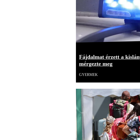
18+
Fájdalmat érzett a kislán
mérgezte meg
GYERMEK