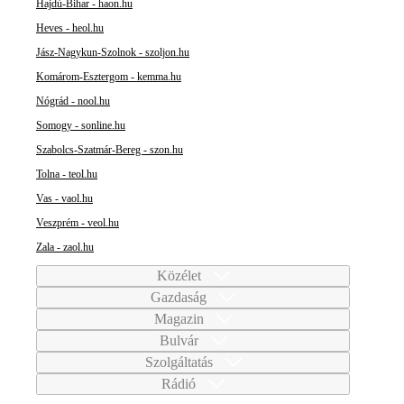
Hajdú-Bihar - haon.hu
Heves - heol.hu
Jász-Nagykun-Szolnok - szoljon.hu
Komárom-Esztergom - kemma.hu
Nógrád - nool.hu
Somogy - sonline.hu
Szabolcs-Szatmár-Bereg - szon.hu
Tolna - teol.hu
Vas - vaol.hu
Veszprém - veol.hu
Zala - zaol.hu
Közélet
Gazdaság
Magazin
Bulvár
Szolgáltatás
Rádió