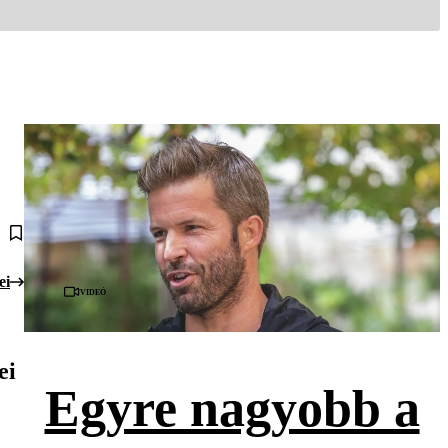
ei
Videó
ei
Egyre nagyobb a