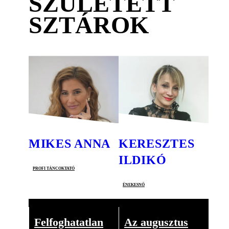
SZÜLETETT
SZTÁROK
MIKES ANNA
KERESZTES
ILDIKÓ
profi táncoktató
énekesnő
Felfoghatatlan
Az augusztus