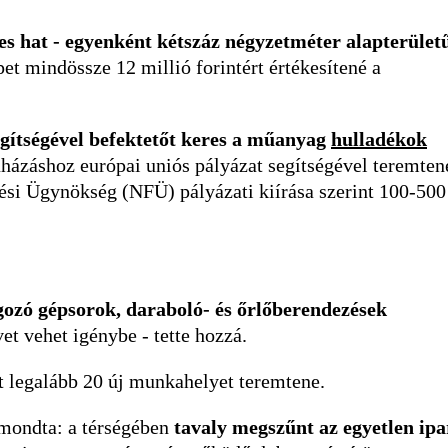
s hat - egyenként kétszáz négyzetméter alapterüle
pet mindössze 12 millió forintért értékesítené a
egítségével befektetőt keres a műanyag
hulladékok
házáshoz európai uniós pályázat segítségével teremten
tési Ügynökség (NFÜ) pályázati kiírása szerint 100-500
gozó gépsorok, daraboló- és őrlőberendezések
et vehet igénybe - tette hozzá.
nt legalább 20 új munkahelyet teremtene.
mondta: a térségében
tavaly megszűnt az egyetlen ipa