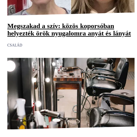
Megszakad a szív: közös koporsóban
helyezték örök nyugalomra anyát és lányát
CSALÁD
Videó