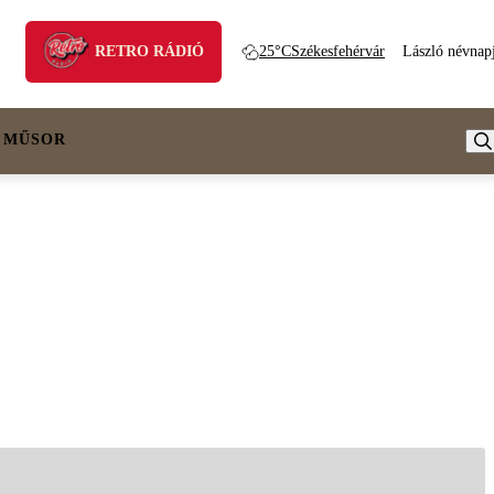
RETRO RÁDIÓ
25°C
Székesfehérvár
László névnap
 MŰSOR