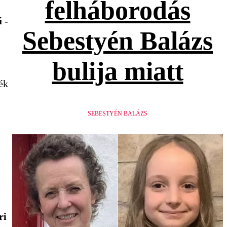
felháborodás
tű
-
Sebestyén Balázs
bulija miatt
ék
SEBESTYÉN BALÁZS
ri