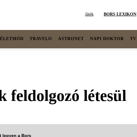
Játék
BORS LEXIKON
ÉLETMÓD
TRAVELO
ASTRONET
NAPI DOKTOR
TV
k feldolgozó létesül
tt legyen a Bors