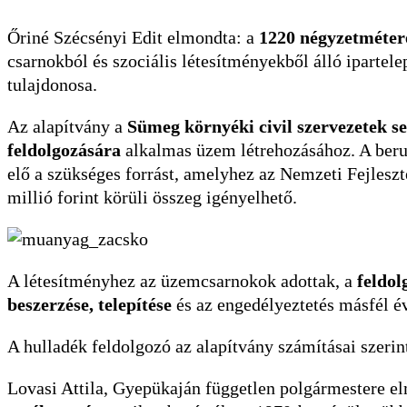
Őriné Szécsényi Edit elmondta: a
1220 négyzetmétere
csarnokból és szociális létesítményekből álló ipartele
tulajdonosa.
Az alapítvány a
Sümeg környéki civil szervezetek s
feldolgozására
alkalmas üzem létrehozásához. A beru
elő a szükséges forrást, amelyhez az Nemzeti Fejlesz
millió forint körüli összeg igényelhető.
A létesítményhez az üzemcsarnokok adottak, a
feldol
beszerzése, telepítése
és az engedélyeztetés másfél év
A hulladék feldolgozó az alapítvány számításai szeri
Lovasi Attila, Gyepükaján független polgármestere el