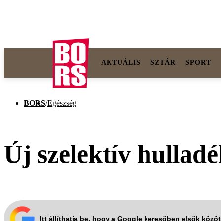
AKTUÁLIS
SZTÁR
SPORT
BORS
/
Egészség
Új szelektív hulladé
Itt állíthatja be, hogy a Google keresőben elsők közö