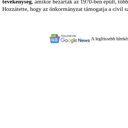
tevékenység
, amikor bezárták az 1970-ben épült, tö
Hozzátette, hogy az önkormányzat támogatja a civil s
A legfrissebb hírek