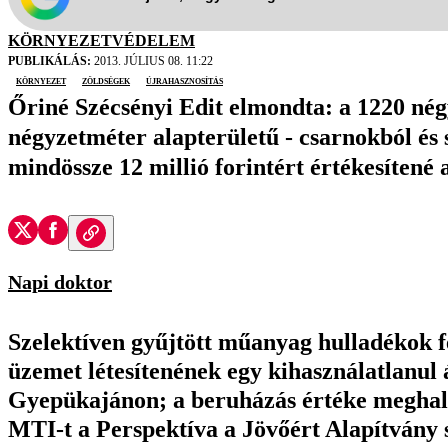
KÖRNYEZETVÉDELEM
PUBLIKÁLÁS:
2013. JÚLIUS 08. 11:22
környezet
zöldségek
újrahasznosítás
Őriné Szécsényi Edit elmondta: a 1220 nég
négyzetméter alapterületű - csarnokból és s
mindössze 12 millió forintért értékesítené 
Napi doktor
Szelektíven gyűjtött műanyag hulladékok f
üzemet létesítenének egy kihasználatlanu
Gyepükajánon; a beruházás értéke meghaladj
MTI-t a Perspektíva a Jövőért Alapítvány s