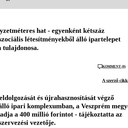
yzetméteres hat - egyenként kétszáz
zociális létesítményekből álló ipartelepet
a tulajdonosa.
KOMMENT (0)
A szerző cikk
eldolgozását és újrahasznosítását végző
l álló ipari komplexumban, a Veszprém megy
a a 400 millió forintot - tájékoztatta az
zervezési vezetője.