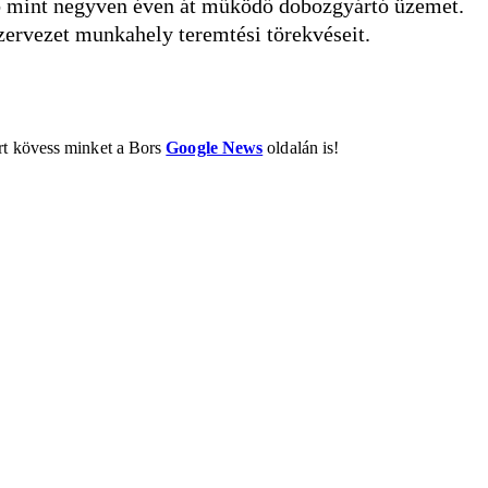
bb mint negyven éven át működő dobozgyártó üzemet.
zervezet munkahely teremtési törekvéseit.
ért kövess minket a Bors
Google News
oldalán is!