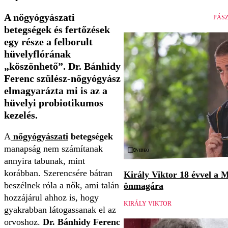
A nőgyógyászati
PÁS
betegségek és fertőzések
egy része a felborult
hüvelyflórának
„köszönhető”. Dr. Bánhidy
Ferenc szülész-nőgyógyász
elmagyarázta mi is az a
hüvelyi probiotikumos
kezelés.
A
nőgyógyászati
betegségek
manapság nem számítanak
Videó
annyira tabunak, mint
korábban. Szerencsére bátran
Király Viktor 18 évvel a M
beszélnek róla a nők, ami talán
önmagára
hozzájárul ahhoz is, hogy
KIRÁLY VIKTOR
gyakrabban látogassanak el az
orvoshoz.
Dr. Bánhidy Ferenc