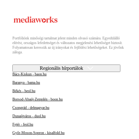
Portfóliónk minőségi tartalmat jelent minden olvasó számára. Egyedülálló
elérést, országos lefedettséget és változatos megjelenési lehetőséget biztosít.
Folyamatosan keressük az új irányokat és fejlődési lehetőségeket. Ez jövőnk
záloga.
Regionális hírportálok
Bács-Kiskun - baon.hu
Baranya - bama.hu
Békés - beol.hu
Borsod-Abaúj-Zemplén - boon.hu
Csongrád - delmagyar.hu
Dunaújváros - duol.hu
Fejér - feol.hu
Győr-Moson-Sopron - kisalfold.hu