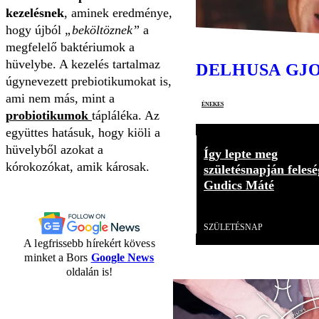
kezelésnek
, aminek eredménye,
hogy újból
„beköltöznek”
a
megfelelő baktériumok a
hüvelybe. A kezelés tartalmaz
DELHUSA GJ
úgynevezett prebiotikumokat is,
ami nem más, mint a
énekes
probiotikumok
tápláléka. Az
együttes hatásuk, hogy kiöli a
hüvelyből azokat a
Így lepte meg
kórokozókat, amik károsak.
születésnapján felesé
Gudics Máté
Videó
SZÜLETÉSNAP
A legfrissebb hírekért kövess
minket a Bors
Google News
oldalán is!