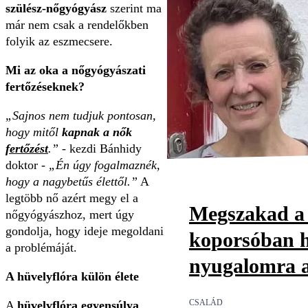
szülész-nőgyógyász
szerint ma
már nem csak a rendelőkben
folyik az eszmecsere.
Mi az oka a nőgyógyászati
fertőzéseknek?
„Sajnos nem tudjuk pontosan,
hogy mitől
kapnak a nők
fertőzést
.”
- kezdi Bánhidy
doktor -
„Én úgy fogalmaznék,
hogy a nagybetűs élettől.”
A
legtöbb nő azért megy el a
Megszakad a 
nőgyógyászhoz, mert úgy
gondolja, hogy ideje megoldani
koporsóban h
a problémáját.
nyugalomra a
A hüvelyflóra külön élete
CSALÁD
A
hüvely
flóra egyensúlya