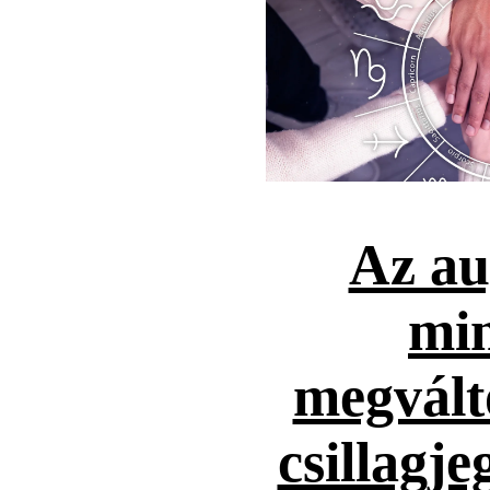
Az au
mi
megvált
csillagje