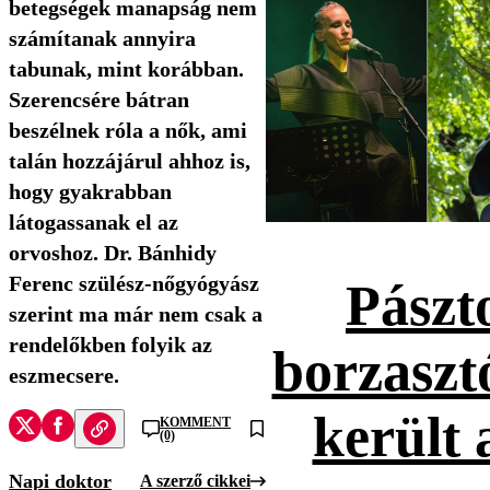
betegségek manapság nem
számítanak annyira
tabunak, mint korábban.
Szerencsére bátran
beszélnek róla a nők, ami
talán hozzájárul ahhoz is,
hogy gyakrabban
látogassanak el az
orvoshoz. Dr. Bánhidy
Ferenc szülész-nőgyógyász
Pászt
szerint ma már nem csak a
rendelőkben folyik az
borzaszt
eszmecsere.
került 
KOMMENT
(0)
Napi doktor
A szerző cikkei