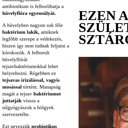
antibiotikum is felboríthatja a
EZEN 
hüvelyflóra egyensúlyát.
SZÜLE
A hüvelyben nagyon sok féle
baktérium lakik,
amiknek
SZTÁR
legfőbb szerepe a védekezés,
hiszen így nem tudnak feljutni a
kórokozók. A felborult
hüvelyflórát
tejsavbaktériumokkal lehet
helyrehozni. Régebben ez
tejsavas irizálással, vagyis
mosással
történt. Manapság
magát a tejsav
baktériumot
juttatják
vissza a
nőgyógyászok a hölgyek
szervezetébe.
Ezt nevezzük
probiotikus