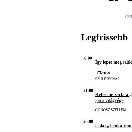
CSI
Legfrissebb
6:00
Így lepte meg
szüle
Videó
SZÜLETÉSNAP
21:00
Ketrecbe zárta a
gy
jön a világvége
GONOSZ SZELLEM
20:00
Lola: „Lenka ren