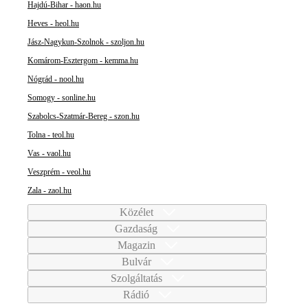
Hajdú-Bihar - haon.hu
Heves - heol.hu
Jász-Nagykun-Szolnok - szoljon.hu
Komárom-Esztergom - kemma.hu
Nógrád - nool.hu
Somogy - sonline.hu
Szabolcs-Szatmár-Bereg - szon.hu
Tolna - teol.hu
Vas - vaol.hu
Veszprém - veol.hu
Zala - zaol.hu
Közélet
Gazdaság
Magazin
Bulvár
Szolgáltatás
Rádió