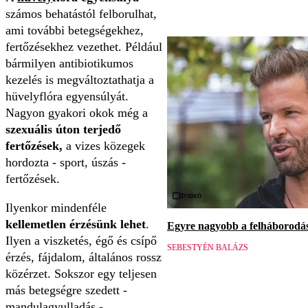
számos behatástól felborulhat,
ami további betegségekhez,
fertőzésekhez vezethet. Például
bármilyen antibiotikumos
kezelés is megváltoztathatja a
hüvelyflóra egyensúlyát.
Nagyon gyakori okok még a
szexuális úton terjedő
fertőzések,
a vizes közegek
hordozta - sport, úszás -
fertőzések.
Videó
Ilyenkor mindenféle
kellemetlen érzésünk lehet
.
Egyre nagyobb a felháborodás 
Ilyen a viszketés, égő és csípő
SEBESTYÉN BALÁZS
érzés, fájdalom, általános rossz
közérzet. Sokszor egy teljesen
más betegségre szedett -
mandulagyulladás -