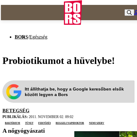
BORS
/
Egészség
Probiotikumot a hüvelybe!
Itt állíthatja be, hogy a Google keresőben elsők
között legyen a Bors
BETEGSÉG
PUBLIKÁLÁS:
2011. NOVEMBER 02. 09:02
baktérium
tünet
fertőzés
Reggeli Napidoktor
nemi szerv
A nőgyógyászati