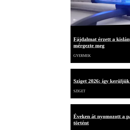
18+
Fájdalmat érzett a kislán
mérgezte meg
GYERMEK
Sziget 2026: így kerüljük
SZIGET
Éveken át nyomozott a p
történt