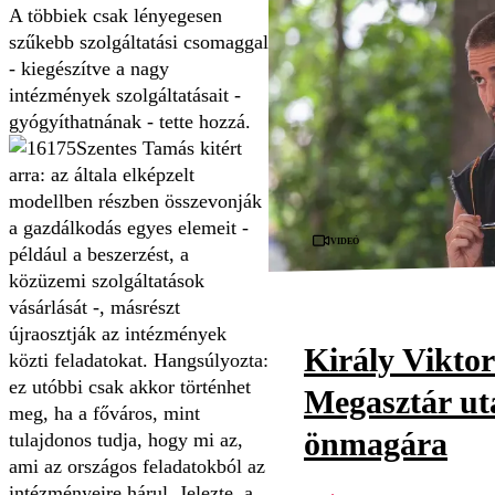
A többiek csak lényegesen
szűkebb szolgáltatási csomaggal
- kiegészítve a nagy
intézmények szolgáltatásait -
gyógyíthatnának - tette hozzá.
Szentes Tamás kitért
arra: az általa elképzelt
modellben részben összevonják
a gazdálkodás egyes elemeit -
Videó
például a beszerzést, a
közüzemi szolgáltatások
vásárlását -, másrészt
újraosztják az intézmények
Király Viktor
közti feladatokat. Hangsúlyozta:
ez utóbbi csak akkor történhet
Megasztár utá
meg, ha a főváros, mint
önmagára
tulajdonos tudja, hogy mi az,
ami az országos feladatokból az
intézményeire hárul. Jelezte, a