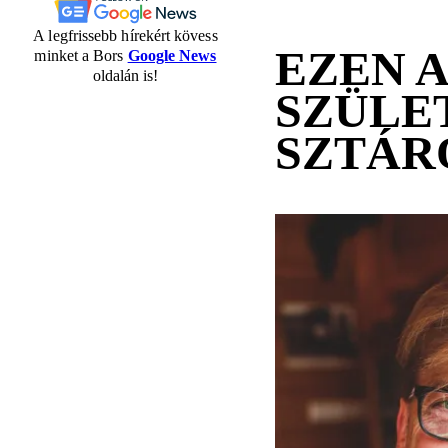
A legfrissebb hírekért kövess
EZEN 
minket a Bors
Google News
oldalán is!
SZÜLE
SZTÁR