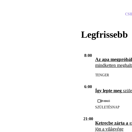
CSI
Legfrissebb
8:00
Az apa megpróbál
mindketten meghal
TENGER
6:00
Így lepte meg
szüle
Videó
SZÜLETÉSNAP
21:00
Ketrecbe zárta a
gy
jön a világvége