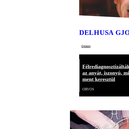
DELHUSA GJ
énekes
Félrediagnosztizáltá
az anyát, iszonyú, m
ment keresztül
ORVOS