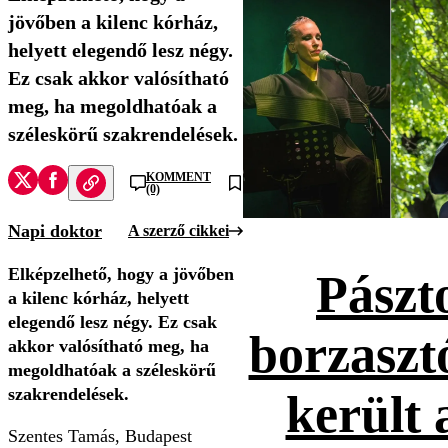
jövőben a kilenc kórház,
helyett elegendő lesz négy.
Ez csak akkor valósítható
meg, ha megoldhatóak a
széleskörű szakrendelések.
KOMMENT
(0)
Napi doktor
A szerző cikkei
Elképzelhető, hogy a jövőben
Pászt
a kilenc kórház, helyett
elegendő lesz négy. Ez csak
borzaszt
akkor valósítható meg, ha
megoldhatóak a széleskörű
szakrendelések.
került 
Szentes Tamás, Budapest