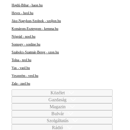
Hajdú-Bihar - haon.hu
Heves - heol.hu
Jász-Nagykun-Szolnok - szoljon.hu
Komárom-Esztergom - kemma.hu
Nógrád - nool.hu
Somogy - sonline.hu
Szabolcs-Szatmár-Bereg - szon.hu
Tolna - teol.hu
Vas - vaol.hu
Veszprém - veol.hu
Zala - zaol.hu
Közélet
Gazdaság
Magazin
Bulvár
Szolgáltatás
Rádió