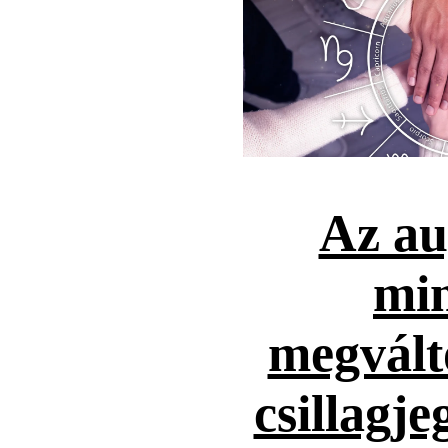
Az au
mi
megvált
csillagje