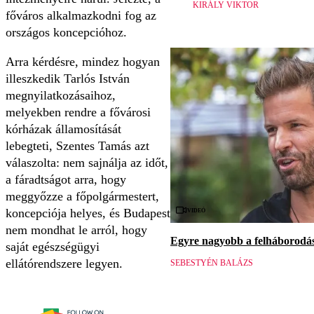
KIRÁLY VIKTOR
főváros alkalmazkodni fog az
országos koncepcióhoz.
Arra kérdésre, mindez hogyan
illeszkedik Tarlós István
megnyilatkozásaihoz,
melyekben rendre a fővárosi
kórházak államosítását
lebegteti, Szentes Tamás azt
válaszolta: nem sajnálja az időt,
a fáradtságot arra, hogy
meggyőzze a főpolgármestert,
Videó
koncepciója helyes, és Budapest
nem mondhat le arról, hogy
Egyre nagyobb a felháborodás 
saját egészségügyi
ellátórendszere legyen.
SEBESTYÉN BALÁZS