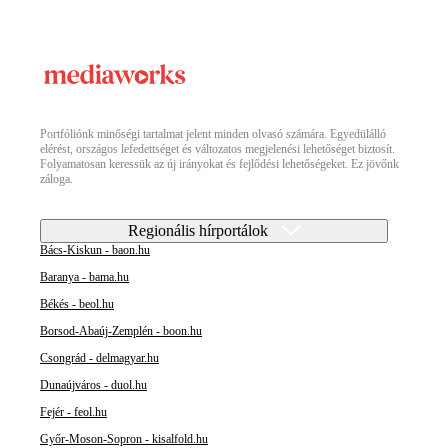
Portfóliónk minőségi tartalmat jelent minden olvasó számára. Egyedülálló
elérést, országos lefedettséget és változatos megjelenési lehetőséget biztosít.
Folyamatosan keressük az új irányokat és fejlődési lehetőségeket. Ez jövőnk
záloga.
Regionális hírportálok
Bács-Kiskun - baon.hu
Baranya - bama.hu
Békés - beol.hu
Borsod-Abaúj-Zemplén - boon.hu
Csongrád - delmagyar.hu
Dunaújváros - duol.hu
Fejér - feol.hu
Győr-Moson-Sopron - kisalfold.hu