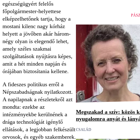
egészségügyért felelős
főpolgármester-helyettese
PÁS
elképzelhetőnek tartja, hogy a
mostani kilenc nagy kórház
helyett a jövőben akár három-
négy olyan is elegendő lehet,
amely széles szakmai
szolgáltatások nyújtásra képes,
amit a hét minden napján és
órájában biztosítania kellene.
A fideszes politikus erről a
Népszabadságnak nyilatkozott.
A napilapnak a részletekről azt
mondta: ezekbe az
Megszakad a szív: közös 
intézményekbe kerülnének a
nyugalomra anyát és lány
drága technológiát igénylő
ellátások, a legjobban felkészült
CSALÁD
orvosok, és egyéb szakemberek.