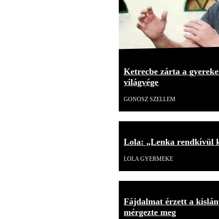
Ketrecbe zárta a gyerekei
világvége
GONOSZ SZELLEM
Lola: „Lenka rendkívül 
LOLA GYERMEKE
Fájdalmat érzett a kislán
mérgezte meg