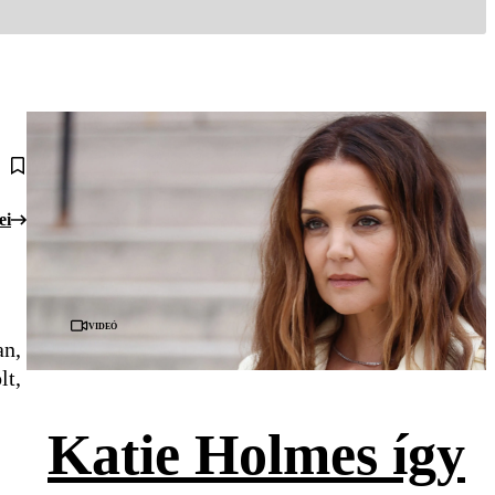
ei
Videó
an,
lt,
Katie Holmes így