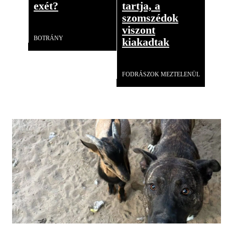
exét?
tartja, a
szomszédok
Videó
viszont
BOTRÁNY
kiakadtak
Videó
FODRÁSZOK MEZTELENÜL