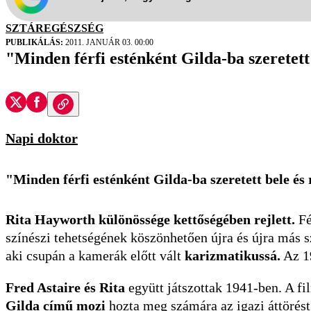
SZTÁREGÉSZSÉG
PUBLIKÁLÁS:
2011. JANUÁR 03. 00:00
"Minden férfi esténként Gilda-ba szeretett
Napi doktor
"Minden férfi esténként Gilda-ba szeretett bele és
Rita Hayworth különössége kettőségében rejlett.
Fé
színészi tehetségének köszönhetően újra és újra más s
aki csupán a kamerák előtt vált
karizmatikussá.
Az 19
Fred Astaire és Rita
együtt játszottak 1941-ben. A fil
Gilda című mozi
hozta meg számára az igazi áttörést.