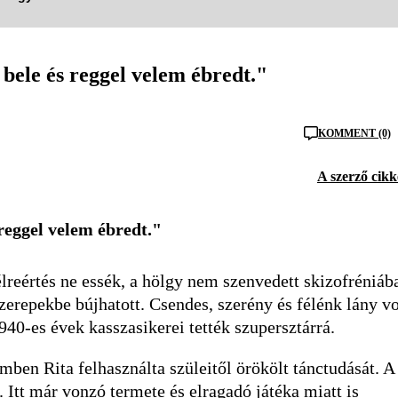
 bele és reggel velem ébredt."
KOMMENT (0)
A szerző cikk
 reggel velem ébredt."
lreértés ne essék, a hölgy nem szenvedett skizofréniáb
zerepekbe bújhatott. Csendes, szerény és félénk lány vo
40-es évek kasszasikerei tették szupersztárrá.
mben Rita felhasználta szüleitől örökölt tánctudását. A
 Itt már vonzó termete és elragadó játéka miatt is