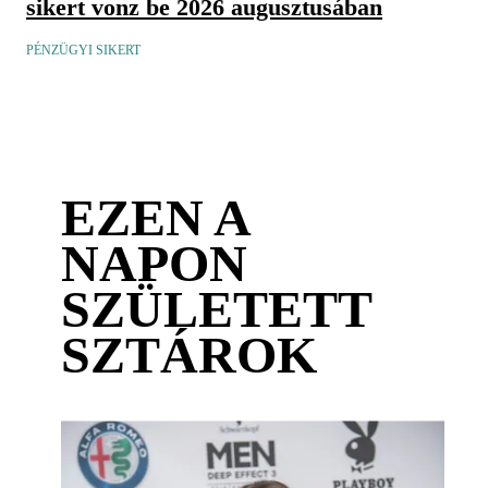
sikert vonz be 2026 augusztusában
PÉNZÜGYI SIKERT
EZEN A
NAPON
SZÜLETETT
SZTÁROK