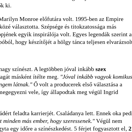
k ki.
Marilyn Monroe előfutára volt. 1995-ben az Empire
közé választotta. Szépsége és titokzatossága más
jének egyik inspirálója volt. Egyes legendák szerint a
póból, hogy készítőjét a hölgy tánca teljesen elvarázsol
nagy színészt. A legtöbben jóval inkább
szex
agát másként ítélte meg.
"Jóval inkább vagyok komikus
engem látnak."
Ő volt a producerek első választása a
megegyezni vele, így állapodtak meg végül Ingrid
ládért feladta karrierjét. Családanya lett. Ennek oka ped
t minden más ember, hogy szeressenek."
Végül nem
yta egy időre a színészkedést. 5 férjet fogyasztott el,
2