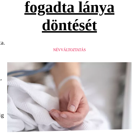
fogadta lánya
döntését
ta.
NÉVVÁLTOZTATÁS
,
ig