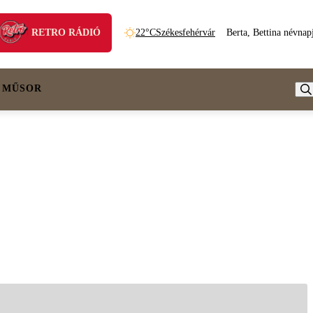
RETRO RÁDIÓ
22°C
Székesfehérvár
Berta, Bettina névnap
 MŰSOR