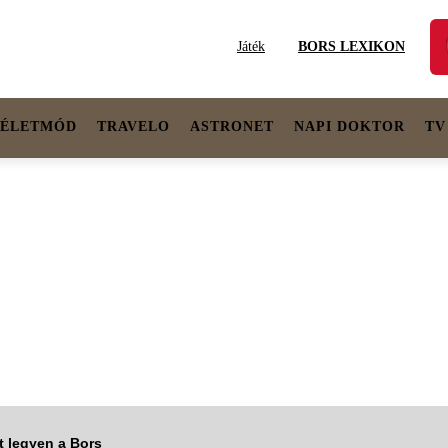
Játék
BORS LEXIKON
ÉLETMÓD
TRAVELO
ASTRONET
NAPI DOKTOR
TV
tt legyen a Bors