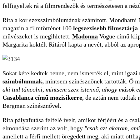
felfigyeltek rá a filmrendezők és természetesen a néző
Rita a kor szexszimbólumának számított. Mondhatni 
magazin a filmtörténet 100
legszexisebb filmsztárja
művészeket is megihletett.
Madonna
Vogue című klipp
Margarita koktélt Ritáról kapta a nevét, abból az apro
Sokat kételkedtek benne, nem ismerték el, mint igazi 
szimbólumnak,
mintsem színésznőnek tartották. Ő m
aki tud táncolni, mintsem szex istennő, ahogy mások 
Casablanca című mozisikerre
, de aztán nem tudtak 
Bergman színésznővel.
Rita pályafutása felfelé ívelt, amikor férjéért és a csa
elmondása szerint az volt, hogy
"csak azt akarom, ami
amellett a férfi mellett öregedett meg, aki miatt otthag