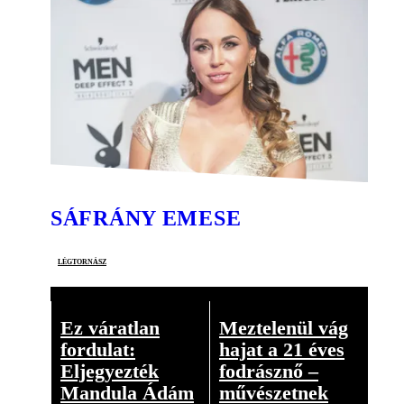
SÁFRÁNY EMESE
légtornász
Ez váratlan
Meztelenül vág
fordulat:
hajat a 21 éves
Eljegyezték
fodrásznő –
Mandula Ádám
művészetnek