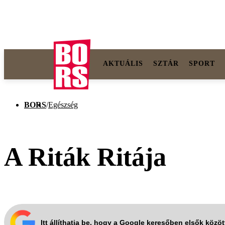
AKTUÁLIS
SZTÁR
SPORT
BORS
/
Egészség
A Riták Ritája
Itt állíthatja be, hogy a Google keresőben elsők közö