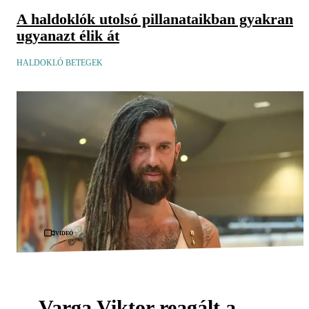
A haldoklók utolsó pillanataikban gyakran
ugyanazt élik át
HALDOKLÓ BETEGEK
Videó
Varga Viktor reagált a