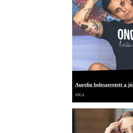
Aurelio beleszeretett a jó
JÓGA