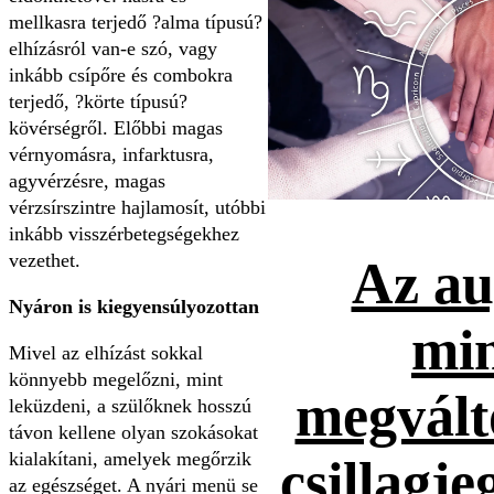
mellkasra terjedő ?alma típusú?
elhízásról van-e szó, vagy
inkább csípőre és combokra
terjedő, ?körte típusú?
kövérségről. Előbbi magas
vérnyomásra, infarktusra,
agyvérzésre, magas
vérzsírszintre hajlamosít, utóbbi
inkább visszérbetegségekhez
vezethet.
Az au
Nyáron is kiegyensúlyozottan
mi
Mivel az elhízást sokkal
könnyebb megelőzni, mint
megvált
leküzdeni, a szülőknek hosszú
távon kellene olyan szokásokat
kialakítani, amelyek megőrzik
csillagje
az egészséget. A nyári menü se