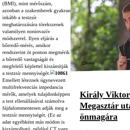
(BMI), mint mérőszám,
azonban a szakemberek gyakran
inkább a testzsír
meghatározására törekszenek
valamilyen noninvazív
módszerrel. Ilyen eljárás a
bőrredő-mérés, amikor
rendszerint öt ponton megmérik
a bőrredő vastagságát és
Videó
megfelelő képlettel kiszámítják
a testzsír mennyiségét.
Emellett léteznek úgynevezett
multifrekvenciás impedancia
Király Viktor
mérők, amelyek tulajdonképpen
a test ellenállásával számolva
Megasztár utá
fájdalommentesen adják meg a
önmagára
testzsír mennyiségét. (Ez az
adat egyébként más módon is
kiszámolható, például CT vagy