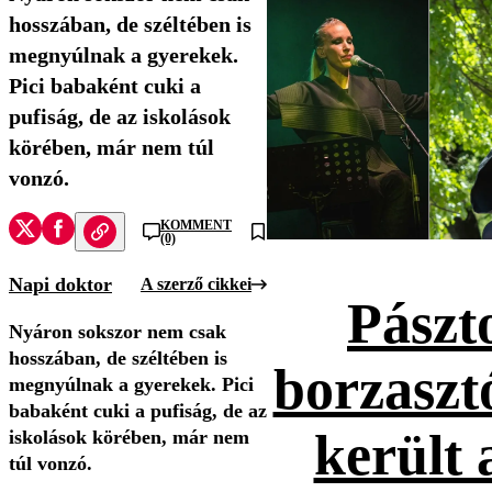
hosszában, de széltében is
megnyúlnak a gyerekek.
Pici babaként cuki a
pufiság, de az iskolások
körében, már nem túl
vonzó.
KOMMENT
(0)
Napi doktor
A szerző cikkei
Pászt
Nyáron sokszor nem csak
hosszában, de széltében is
borzaszt
megnyúlnak a gyerekek. Pici
babaként cuki a pufiság, de az
került 
iskolások körében, már nem
túl vonzó.