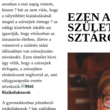
azonban a mai napig vitatott,
hiszen ? bár az nem vitás, hogy
EZEN 
a súlytöbblet kialakulásánál
megnő a zsírsejtek tömege ? az
SZÜLE
eddigi kísérletek inkább azt
igazolják, hogy elsősorban az
SZTÁR
intrauterin életben, illetve a
valamivel a születés utáni
időszakban van zsírsejtszám-
növekedés. Ezen elmélet hívei
úgy vélik, hogy a zsírsejtek
térfogata, a zsírsejtben
elraktározott triglicerid az, ami
súlygyarapodás esetén
növekszik.
Rizikófaktorok
A gyermekkorban jelentkező
rizikófaktorok ? bár valójában