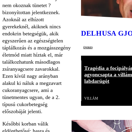
nem okoznak tünetet ?
bizonyítottan jelentkeznek.
Azoknál az elhízott
gyerekeknél, akiknek nincs
DELHUSA GJ
endokrin betegségük, akik
egyszerűen az egészségtelen
táplálkozás és a mozgásszegény
énekes
életmód miatt híztak el, már
találkozhatunk másodlagos
Tragédia a focipályá
zsíranyagcsere zavarokkal.
agyoncsapta a villám
Ezen kívül nagy arányban
labdarúgót
alakul ki náluk a megzavart
cukoranyagcsere, ami a
Videó
tünetmentes ugyan, de a 2.
VILLÁM
típusú cukorbetegség
előszobáját jelenti.
Későbbi korban válik
eldönthetővé: hasra és