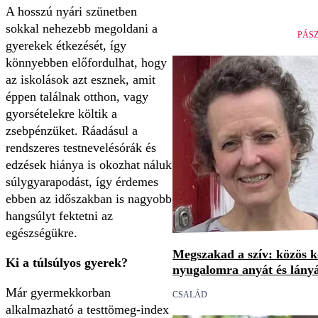
A hosszú nyári szünetben
sokkal nehezebb megoldani a
PÁS
gyerekek étkezését, így
könnyebben előfordulhat, hogy
az iskolások azt esznek, amit
éppen találnak otthon, vagy
gyorsételekre költik a
zsebpénzüket. Ráadásul a
rendszeres testnevelésórák és
edzések hiánya is okozhat náluk
súlygyarapodást, így érdemes
ebben az időszakban is nagyobb
hangsúlyt fektetni az
egészségükre.
Megszakad a szív: közös 
Ki a túlsúlyos gyerek?
nyugalomra anyát és lány
Már gyermekkorban
CSALÁD
alkalmazható a testtömeg-index