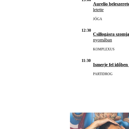
Aurelio beleszerete
letette
JÓGA
12:30
Csillogásra szomja
nyomában
KOMPLEXUS
11:30
Ismerje fel időben
PARTIDROG