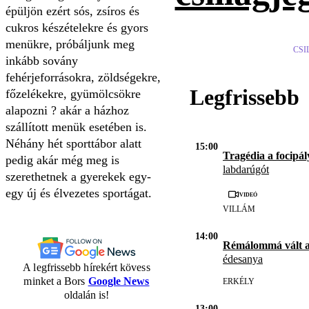
épüljön ezért sós, zsíros és
cukros készételekre és gyors
menükre, próbáljunk meg
CSI
inkább sovány
fehérjeforrásokra, zöldségekre,
Legfrissebb
főzelékekre, gyümölcsökre
alapozni ? akár a házhoz
szállított menük esetében is.
Néhány hét sporttábor alatt
15:00
Tragédia a focipál
pedig akár még meg is
labdarúgót
szerethetnek a gyerekek egy-
egy új és élvezetes sportágat.
Videó
VILLÁM
14:00
Rémálommá vált 
édesanya
A legfrissebb hírekért kövess
minket a Bors
Google News
ERKÉLY
oldalán is!
13:00