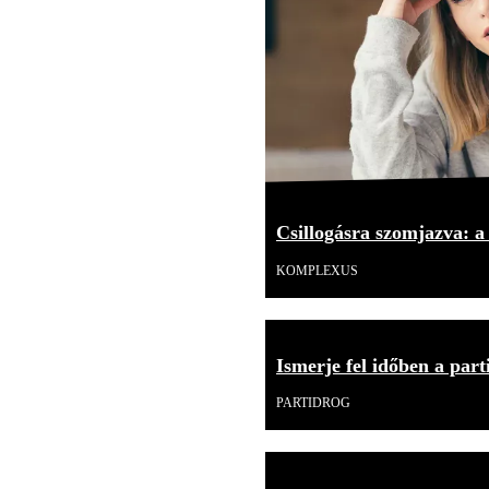
Csillogásra szomjazva: 
KOMPLEXUS
Ismerje fel időben a part
PARTIDROG