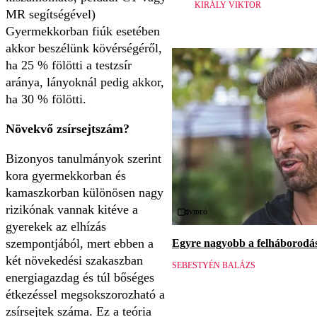
KIRÁLY VIKTOR
MR segítségével)
Gyermekkorban fiúk esetében
akkor beszélünk kövérségéről,
ha 25 % fölötti a testzsír
aránya, lányoknál pedig akkor,
ha 30 % fölötti.
Növekvő zsírsejtszám?
Bizonyos tanulmányok szerint
kora gyermekkorban és
kamaszkorban különösen nagy
rizikónak vannak kitéve a
Videó
gyerekek az elhízás
szempontjából, mert ebben a
Egyre nagyobb a felháborodás 
két növekedési szakaszban
SEBESTYÉN BALÁZS
energiagazdag és túl bőséges
étkezéssel megsokszorozható a
zsírsejtek száma. Ez a teória