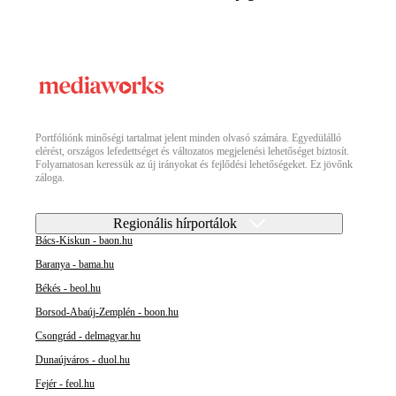
Portfóliónk minőségi tartalmat jelent minden olvasó számára. Egyedülálló
elérést, országos lefedettséget és változatos megjelenési lehetőséget biztosít.
Folyamatosan keressük az új irányokat és fejlődési lehetőségeket. Ez jövőnk
záloga.
Regionális hírportálok
Bács-Kiskun - baon.hu
Baranya - bama.hu
Békés - beol.hu
Borsod-Abaúj-Zemplén - boon.hu
Csongrád - delmagyar.hu
Dunaújváros - duol.hu
Fejér - feol.hu