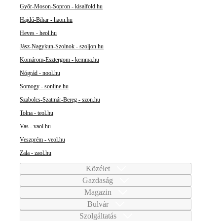
Győr-Moson-Sopron - kisalfold.hu
Hajdú-Bihar - haon.hu
Heves - heol.hu
Jász-Nagykun-Szolnok - szoljon.hu
Komárom-Esztergom - kemma.hu
Nógrád - nool.hu
Somogy - sonline.hu
Szabolcs-Szatmár-Bereg - szon.hu
Tolna - teol.hu
Vas - vaol.hu
Veszprém - veol.hu
Zala - zaol.hu
Közélet
Gazdaság
Magazin
Bulvár
Szolgáltatás