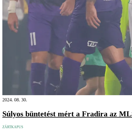
2024. 08. 30.
Súlyos büntetést mért a Fradira az ML
ZÁRTKAPUS