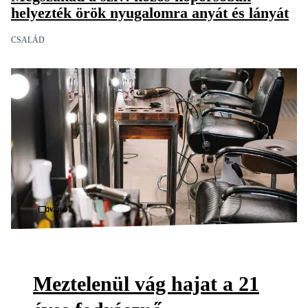
helyezték örök nyugalomra anyát és lányát
CSALÁD
Videó
Meztelenül vág hajat a 21