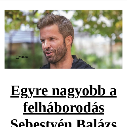
Videó
Egyre nagyobb a
felháborodás
Sebestyén Balázs