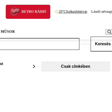
RETRO RÁDIÓ
29°C
Székesfehérvár
László névnap
 MŰSOR
Keresés
nt
Csak címkében