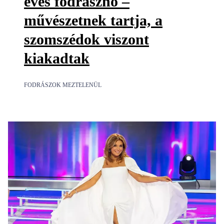
éves fodrásznő –
művészetnek tartja, a
szomszédok viszont
kiakadtak
FODRÁSZOK MEZTELENÜL