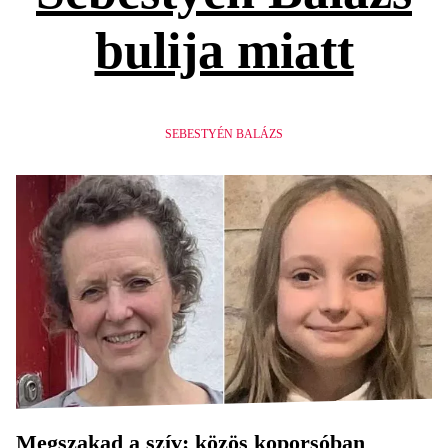
bulija miatt
SEBESTYÉN BALÁZS
Megszakad a szív: közös koporsóban