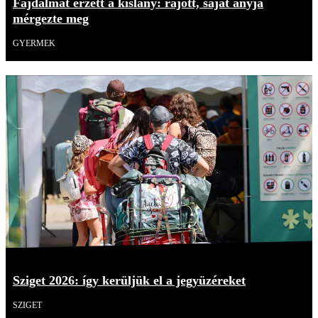
Fájdalmat érzett a kislány: rájött, saját anyja
mérgezte meg
GYERMEK
Sziget 2026: így kerüljük el a jegyüzéreket
SZIGET