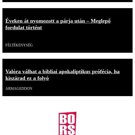
Éveken át nyomozott a párja után – Meglepő
fordulat történt
Videó
FÉLTÉKENYSÉG
Valóra válhat a bibliai apokaliptikus prófécia, ha
kiszárad ez a folyó
ARMAGEDDON