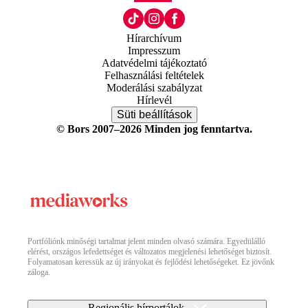
Hírarchívum
Impresszum
Adatvédelmi tájékoztató
Felhasználási feltételek
Moderálási szabályzat
Hírlevél
Süti beállítások
© Bors 2007–2026 Minden jog fenntartva.
Portfóliónk minőségi tartalmat jelent minden olvasó számára. Egyedülálló
elérést, országos lefedettséget és változatos megjelenési lehetőséget biztosít.
Folyamatosan keressük az új irányokat és fejlődési lehetőségeket. Ez jövőnk
záloga.
Regionális hírportálok