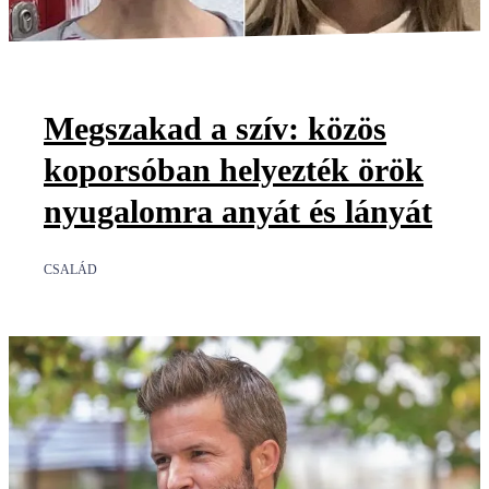
Megszakad a szív: közös
koporsóban helyezték örök
nyugalomra anyát és lányát
CSALÁD