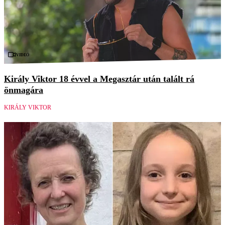
Videó
Király Viktor 18 évvel a Megasztár után talált rá
önmagára
KIRÁLY VIKTOR