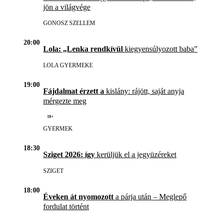
jön a világvége
GONOSZ SZELLEM
20:00
Lola: „Lenka rendkívül
kiegyensúlyozott baba”
LOLA GYERMEKE
19:00
Fájdalmat érzett a
kislány: rájött, saját anyja
mérgezte meg
18+
GYERMEK
18:30
Sziget 2026: így
kerüljük el a jegyüzéreket
SZIGET
18:00
Éveken át nyomozott
a párja után – Meglepő
fordulat történt