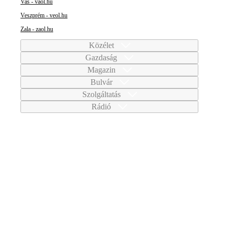
Vas - vaol.hu
Veszprém - veol.hu
Zala - zaol.hu
Közélet
Gazdaság
Magazin
Bulvár
Szolgáltatás
Rádió