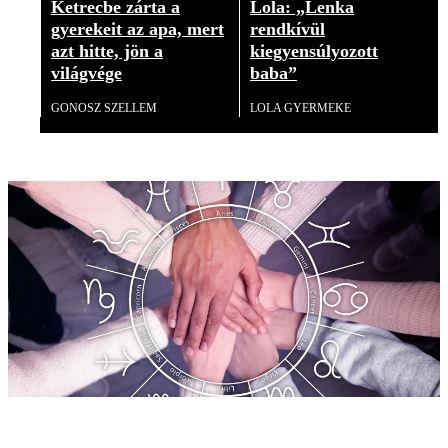
Ketrecbe zárta a
Lola: „Lenka
gyerekeit az apa, mert
rendkívül
azt hitte, jön a
kiegyensúlyozott
világvége
baba”
GONOSZ SZELLEM
LOLA GYERMEKE