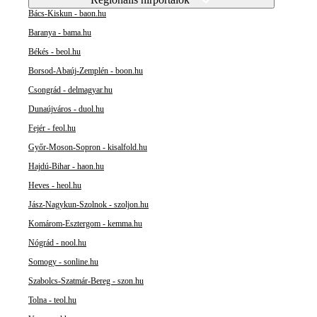
Bács-Kiskun - baon.hu
Baranya - bama.hu
Békés - beol.hu
Borsod-Abaúj-Zemplén - boon.hu
Csongrád - delmagyar.hu
Dunaújváros - duol.hu
Fejér - feol.hu
Győr-Moson-Sopron - kisalfold.hu
Hajdú-Bihar - haon.hu
Heves - heol.hu
Jász-Nagykun-Szolnok - szoljon.hu
Komárom-Esztergom - kemma.hu
Nógrád - nool.hu
Somogy - sonline.hu
Szabolcs-Szatmár-Bereg - szon.hu
Tolna - teol.hu