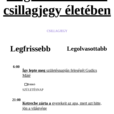
csillagjegy életében
CSILLAGJEGY
Legfrissebb
Legolvasottabb
6:00
Így lepte meg
születésnapján feleségét Gudics
Máté
Videó
SZÜLETÉSNAP
21:00
Ketrecbe zárta a
gyerekeit az apa, mert azt hitte,
jön a világvége