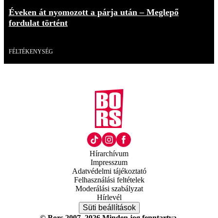
Éveken át nyomozott a párja után – Meglepő
fordulat történt
Videó
FÉLTÉKENYSÉG
Hírarchívum
Impresszum
Adatvédelmi tájékoztató
Felhasználási feltételek
Moderálási szabályzat
Hírlevél
Süti beállítások
© Bors 2007–2026 Minden jog fenntartva.