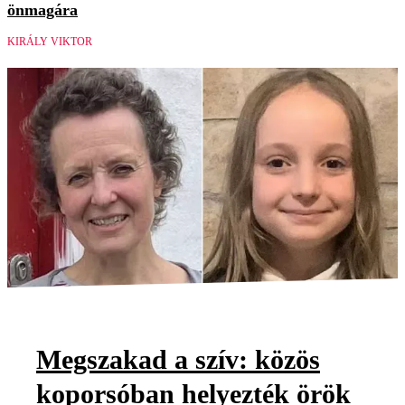
önmagára
KIRÁLY VIKTOR
Megszakad a szív: közös
koporsóban helyezték örök