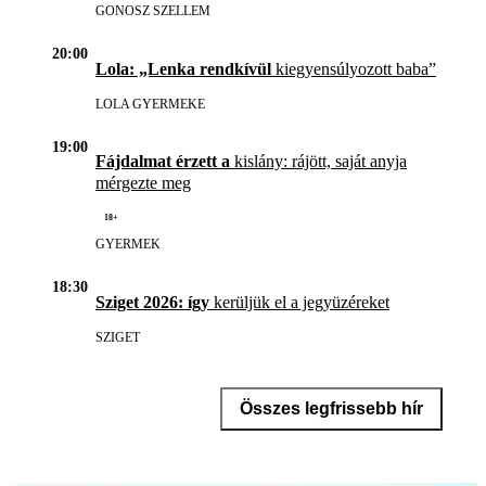
GONOSZ SZELLEM
20:00
Lola: „Lenka rendkívül
kiegyensúlyozott baba”
LOLA GYERMEKE
19:00
Fájdalmat érzett a
kislány: rájött, saját anyja
mérgezte meg
18+
GYERMEK
18:30
Sziget 2026: így
kerüljük el a jegyüzéreket
SZIGET
Összes legfrissebb hír