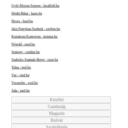
Győr-Moson-Sopron - kisalfold.hu
Hajdú-Bihar - haon.hu
Heves - heol.hu
Jász-Nagykun-Szolnok - szoljon.hu
Komárom-Esztergom - kemma.hu
Nógrád - nool.hu
Somogy - sonline.hu
Szabolcs-Szatmár-Bereg - szon.hu
Tolna - teol.hu
Vas - vaol.hu
Veszprém - veol.hu
Zala - zaol.hu
Közélet
Gazdaság
Magazin
Bulvár
Szolgáltatás