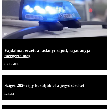
18+
Fájdalmat érzett a kislány: rájött, saját anyja
mérgezte meg
GYERMEK
Sziget 2026: így kerüljük el a jegyüzéreket
SZIGET