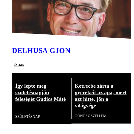
DELHUSA GJON
énekes
Így lepte meg
Ketrecbe zárta a
születésnapján
gyerekeit az apa, mert
feleségét Gudics Máté
azt hitte, jön a
világvége
Videó
GONOSZ SZELLEM
SZÜLETÉSNAP