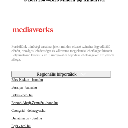
Portfóliónk minőségi tartalmat jelent minden olvasó számára. Egyedülálló
elérést, országos lefedettséget és változatos megjelenési lehetőséget biztosít.
Folyamatosan keressük az új irányokat és fejlődési lehetőségeket. Ez jövőnk
záloga.
Regionális hírportálok
Bács-Kiskun - baon.hu
Baranya - bama.hu
Békés - beol.hu
Borsod-Abaúj-Zemplén - boon.hu
Csongrád - delmagyar.hu
Dunaújváros - duol.hu
Fejér - feol.hu