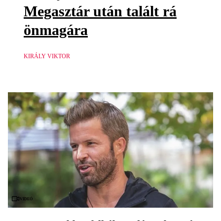
Megasztár után talált rá
önmagára
KIRÁLY VIKTOR
Videó