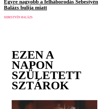
Egyre nagyobb a felháborodás Sebestyén
Balázs bulija miatt
SEBESTYÉN BALÁZS
EZEN A
NAPON
SZÜLETETT
SZTÁROK