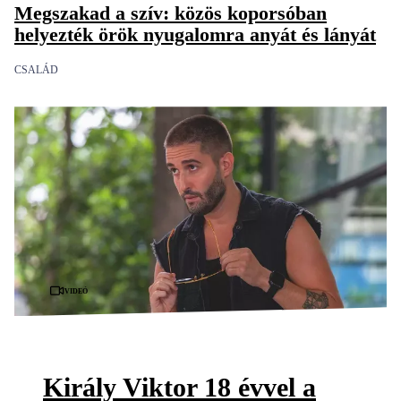
Megszakad a szív: közös koporsóban
helyezték örök nyugalomra anyát és lányát
CSALÁD
Videó
Király Viktor 18 évvel a