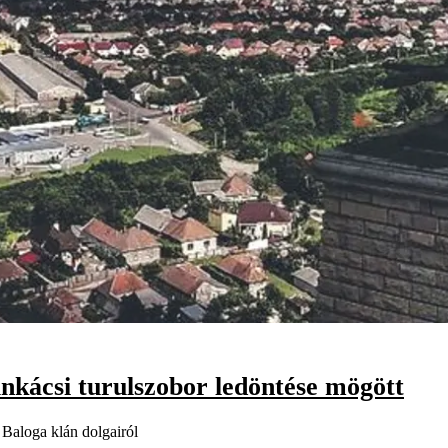
unkácsi turulszobor ledöntése mögött
 Baloga klán dolgairól