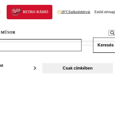
N
RETRO RÁDIÓ
28°C
Székesfehérvár
Emőd névnap
 MŰSOR
Keresés
nt
Csak címkében