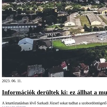
2023. 06. 11.
Információk derültek ki: ez állhat a m
A letartóztatásban lévő Sarkadi József sokat tudhat a szobordöntögető