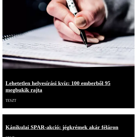
Lehetetlen helyesírási kvíz: 100 emberből 95
megbukik rajta
TESZT
Kánikulai SPAR-akció: jégkrémek akár féláron