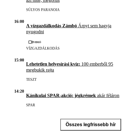
azt hitte, megőrült
SÚLYOS PARANOIA
16:00
A vízgazdálkodás Zámbó
Árpyt sem hagyja
nyugodni
Videó
VÍZGAZDÁLKODÁS
15:00
Lehetetlen helyesírási kvíz:
100 emberből 95
megbukik rajta
TESZT
14:20
Kánikulai SPAR-akció: jégkrémek
akár féláron
SPAR
Összes legfrissebb hír