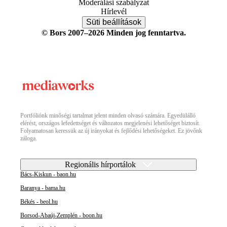
Moderálási szabályzat
Hírlevél
Süti beállítások
© Bors 2007–2026 Minden jog fenntartva.
Portfóliónk minőségi tartalmat jelent minden olvasó számára. Egyedülálló
elérést, országos lefedettséget és változatos megjelenési lehetőséget biztosít.
Folyamatosan keressük az új irányokat és fejlődési lehetőségeket. Ez jövőnk
záloga.
Regionális hírportálok
Bács-Kiskun - baon.hu
Baranya - bama.hu
Békés - beol.hu
Borsod-Abaúj-Zemplén - boon.hu