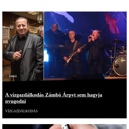
Videó
A vízgazdálkodás Zámbó Árpyt sem hagyja
nyugodni
VÍZGAZDÁLKODÁS