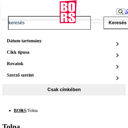
Keresés
Dátum tartomány
Cikk típusa
Rovatok
Szerző szerint
Csak címkében
BORS
/
Tolna
Tolna