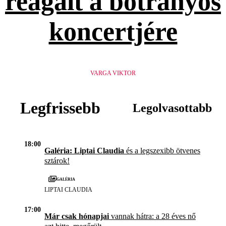
reagált a botrányos
koncertjére
VARGA VIKTOR
Legfrissebb
Legolvasottabb
18:00
Galéria: Liptai Claudia
és a legszexibb ötvenes
sztárok!
Galéria
LIPTAI CLAUDIA
17:00
Már csak hónapjai
vannak hátra: a 28 éves nő