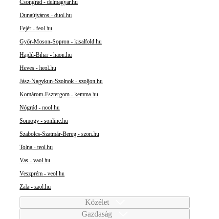
Csongrád - delmagyar.hu
Dunaújváros - duol.hu
Fejér - feol.hu
Győr-Moson-Sopron - kisalfold.hu
Hajdú-Bihar - haon.hu
Heves - heol.hu
Jász-Nagykun-Szolnok - szoljon.hu
Komárom-Esztergom - kemma.hu
Nógrád - nool.hu
Somogy - sonline.hu
Szabolcs-Szatmár-Bereg - szon.hu
Tolna - teol.hu
Vas - vaol.hu
Veszprém - veol.hu
Zala - zaol.hu
Közélet
Gazdaság