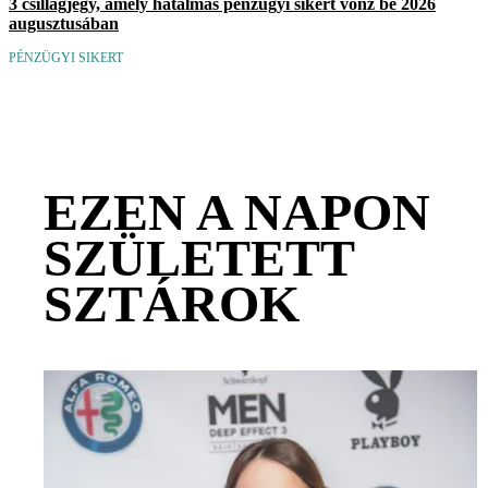
3 csillagjegy, amely hatalmas pénzügyi sikert vonz be 2026
augusztusában
PÉNZÜGYI SIKERT
EZEN A NAPON
SZÜLETETT
SZTÁROK