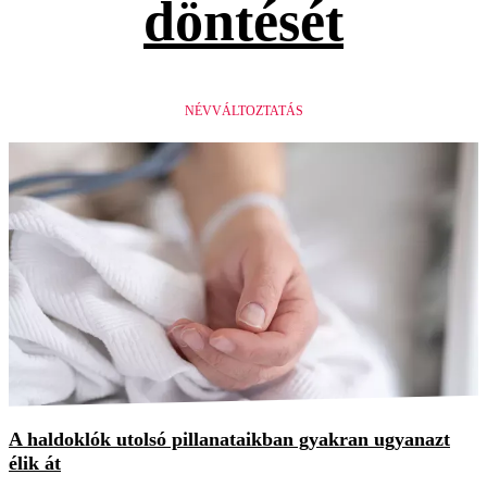
döntését
NÉVVÁLTOZTATÁS
A haldoklók utolsó pillanataikban gyakran ugyanazt
élik át