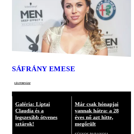
SÁFRÁNY EMESE
légtornász
Galéria: Liptai
Már csak hónapjai
Claudia és a
vannak hátra: a 28
legszexibb ötvenes
éves nő azt hitte,
sztárok!
megőrült