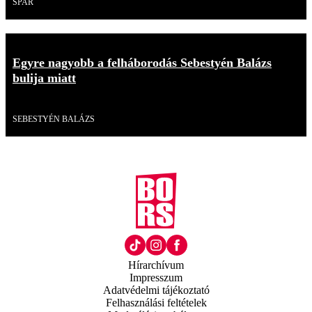
SPAR
Egyre nagyobb a felháborodás Sebestyén Balázs
bulija miatt
Videó
SEBESTYÉN BALÁZS
Hírarchívum
Impresszum
Adatvédelmi tájékoztató
Felhasználási feltételek