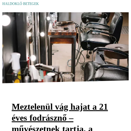
HALDOKLÓ BETEGEK
Videó
Meztelenül vág hajat a 21
éves fodrásznő –
művészetnek tartja, a