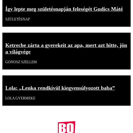
Így lepte meg születésnapján feleségét Gudics Máté
SZÜLETÉSNAP
Ketrecbe zárta a gyerekeit az apa, mert azt hitte, jön
a világvége
GONOSZ SZELLEM
Lola: „Lenka rendkívül kiegyensúlyozott baba”
LOLA GYERMEKE