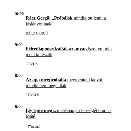
10:00
Rácz Gergő: „Próbálok
mindig ott lenni a
kislányomnak”
RÁCZ GERGŐ
9:00
Félrediagnosztizálták az anyát,
iszonyú, min
ment keresztül
ORVOS
8:00
Az apa megpróbálta
megmenteni lányát,
mindketten meghaltak
TENGER
6:00
Így lepte meg
születésnapján feleségét Gudics
Máté
Videó