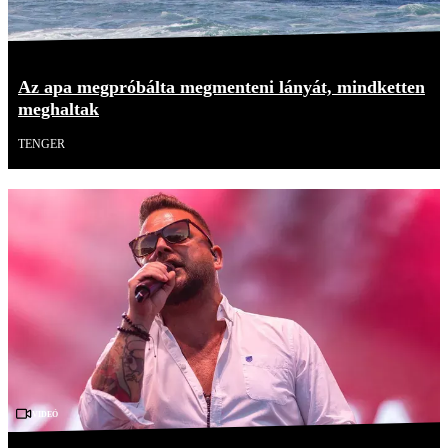
Az apa megpróbálta megmenteni lányát, mindketten
meghaltak
TENGER
Videó