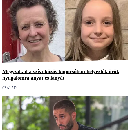
Megszakad a szív: közös koporsóban helyezték örök
nyugalomra anyát és lányát
CSALÁD