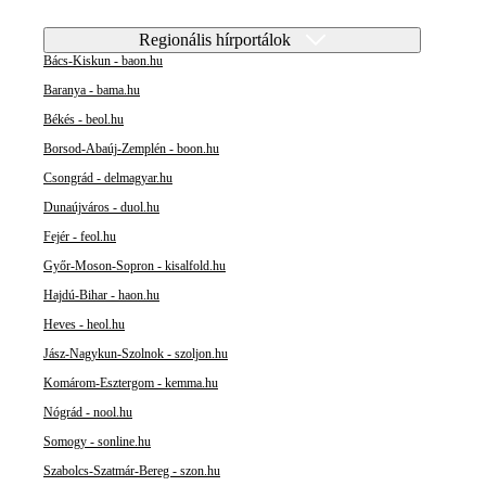
Regionális hírportálok
Bács-Kiskun - baon.hu
Baranya - bama.hu
Békés - beol.hu
Borsod-Abaúj-Zemplén - boon.hu
Csongrád - delmagyar.hu
Dunaújváros - duol.hu
Fejér - feol.hu
Győr-Moson-Sopron - kisalfold.hu
Hajdú-Bihar - haon.hu
Heves - heol.hu
Jász-Nagykun-Szolnok - szoljon.hu
Komárom-Esztergom - kemma.hu
Nógrád - nool.hu
Somogy - sonline.hu
Szabolcs-Szatmár-Bereg - szon.hu