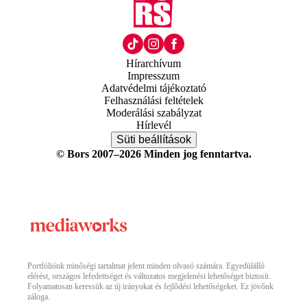
Hírarchívum
Impresszum
Adatvédelmi tájékoztató
Felhasználási feltételek
Moderálási szabályzat
Hírlevél
Süti beállítások
© Bors 2007–2026 Minden jog fenntartva.
Portfóliónk minőségi tartalmat jelent minden olvasó számára. Egyedülálló
elérést, országos lefedettséget és változatos megjelenési lehetőséget biztosít.
Folyamatosan keressük az új irányokat és fejlődési lehetőségeket. Ez jövőnk
záloga.