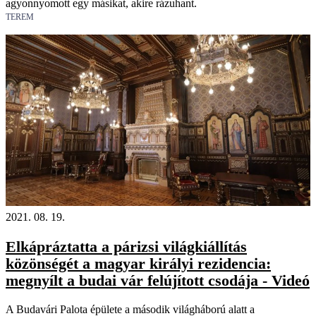
agyonnyomott egy másikat, akire rázuhant.
TEREM
2021. 08. 19.
Elkápráztatta a párizsi világkiállítás
közönségét a magyar királyi rezidencia:
megnyílt a budai vár felújított csodája - Videó
A Budavári Palota épülete a második világháború alatt a