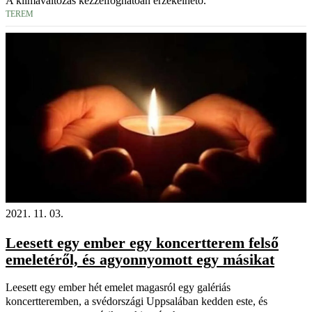
A klímaváltozás kézzelfoghatóan érzékelhető.
TEREM
2021. 11. 03.
Leesett egy ember egy koncertterem felső
emeletéről, és agyonnyomott egy másikat
Leesett egy ember hét emelet magasról egy galériás
koncertteremben, a svédországi Uppsalában kedden este, és