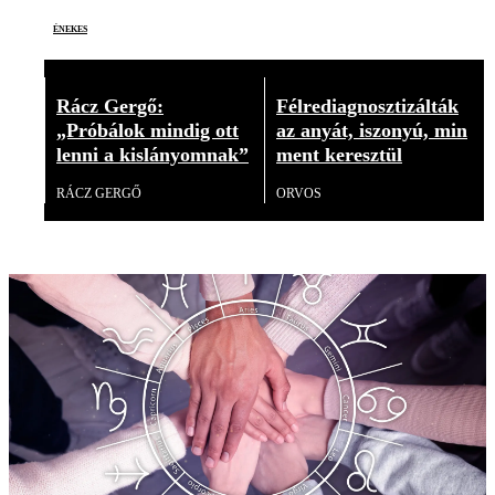
énekes
Rácz Gergő:
Félrediagnosztizálták
„Próbálok mindig ott
az anyát, iszonyú, min
lenni a kislányomnak”
ment keresztül
RÁCZ GERGŐ
ORVOS