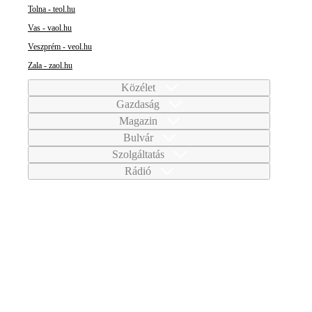
Tolna - teol.hu
Vas - vaol.hu
Veszprém - veol.hu
Zala - zaol.hu
Közélet
Gazdaság
Magazin
Bulvár
Szolgáltatás
Rádió