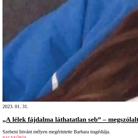
2023. 01. 31.
„A lélek fájdalma láthatatlan seb” – megszólal
Szebeni Istvánt mélyen megérintette Barbara tragédiája.
NAGYKŐRÖS