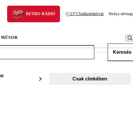
RETRO RÁDIÓ
23°C
Székesfehérvár
Ibolya névnap
 MŰSOR
Keresés
nt
Csak címkében