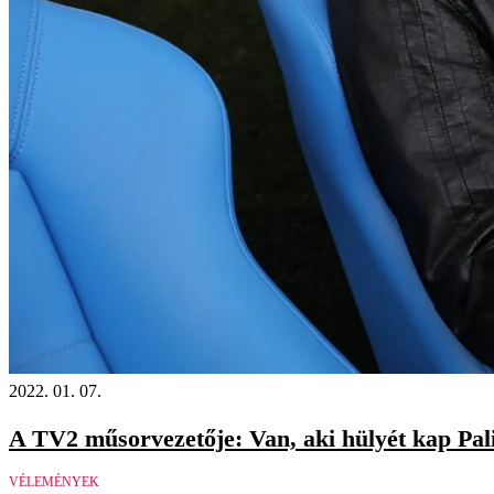
2022. 01. 07.
A TV2 műsorvezetője: Van, aki hülyét kap Palik
VÉLEMÉNYEK