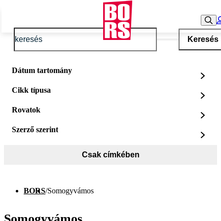
Keresés
Dátum tartomány
Cikk típusa
Rovatok
Szerző szerint
Csak címkében
BORS
/
Somogyvámos
Somogyvámos