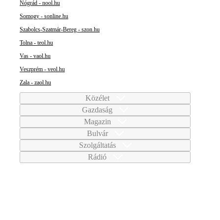
Nógrád - nool.hu
Somogy - sonline.hu
Szabolcs-Szatmár-Bereg - szon.hu
Tolna - teol.hu
Vas - vaol.hu
Veszprém - veol.hu
Zala - zaol.hu
Közélet
Gazdaság
Magazin
Bulvár
Szolgáltatás
Rádió