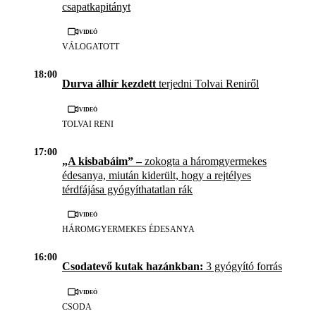
csapatkapitányt
Videó
VÁLOGATOTT
18:00
Durva álhír kezdett
terjedni Tolvai Reniről
Videó
TOLVAI RENI
17:00
„A kisbabáim” –
zokogta a háromgyermekes
édesanya, miután kiderült, hogy a rejtélyes
térdfájása gyógyíthatatlan rák
Videó
HÁROMGYERMEKES ÉDESANYA
16:00
Csodatevő kutak hazánkban:
3 gyógyító forrás
Videó
CSODA