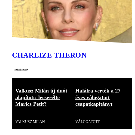
CHARLIZE THERON
színésznő
Valkusz Milán új duót
Halálra verték a 27
alapított: lecserélte
éves válogatott
Marics Petit?
csapatkapitányt
Videó
Videó
VALKUSZ MILÁN
VÁLOGATOTT