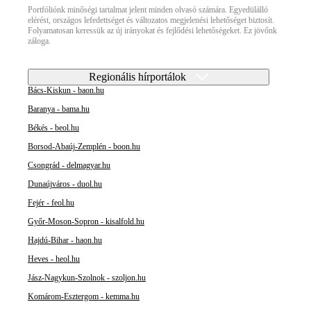
Portfóliónk minőségi tartalmat jelent minden olvasó számára. Egyedülálló
elérést, országos lefedettséget és változatos megjelenési lehetőséget biztosít.
Folyamatosan keressük az új irányokat és fejlődési lehetőségeket. Ez jövőnk
záloga.
Regionális hírportálok
Bács-Kiskun - baon.hu
Baranya - bama.hu
Békés - beol.hu
Borsod-Abaúj-Zemplén - boon.hu
Csongrád - delmagyar.hu
Dunaújváros - duol.hu
Fejér - feol.hu
Győr-Moson-Sopron - kisalfold.hu
Hajdú-Bihar - haon.hu
Heves - heol.hu
Jász-Nagykun-Szolnok - szoljon.hu
Komárom-Esztergom - kemma.hu