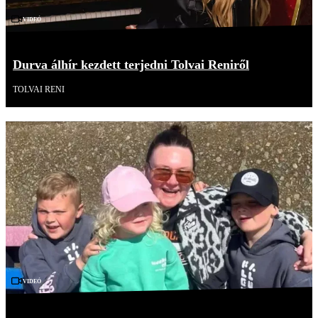
Videó
Durva álhír kezdett terjedni Tolvai Reniről
TOLVAI RENI
Videó