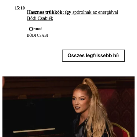
15:10
Hasznos trükkök: így
spórolnak az energiával
Bódi Csabiék
Videó
BÓDI CSABI
Összes legfrissebb hír