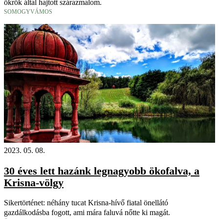
ökrök által hajtott szárazmalom.
SOMOGYVÁMOS
2023. 05. 08.
30 éves lett hazánk legnagyobb ökofalva, a
Krisna-völgy
Sikertörténet: néhány tucat Krisna-hívő fiatal önellátó
gazdálkodásba fogott, ami mára faluvá nőtte ki magát.