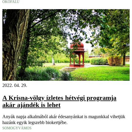
ÖKOFALU
2022. 04. 29.
A Krisna-völgy ízletes hétvégi programja
akár ajándék is lehet
Anyák napja alkalmából akár édesanyánkat is magunkkal vihetjük
hazánk egyik legszebb biokertjébe.
SOMOGYVÁMOS