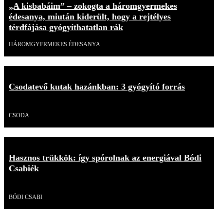
„A kisbabáim” – zokogta a háromgyermekes
édesanya, miután kiderült, hogy a rejtélyes
térdfájása gyógyíthatatlan rák
HÁROMGYERMEKES ÉDESANYA
Csodatevő kutak hazánkban: 3 gyógyító forrás
Videó
CSODA
Hasznos trükkök: így spórolnak az energiával Bódi
Csabiék
Videó
BÓDI CSABI