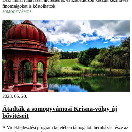
Lesz indiai ruhavásár, arcfestés is, és szabadtűzön készült kézműves
finomságokat is kóstolhattok.
SOMOGYVÁMOS
2023. 05. 20.
Átadták a somogyvámosi Krisna-völgy új
bővítéseit
A Vidékfejlesztési program keretében támogatott beruházás része az