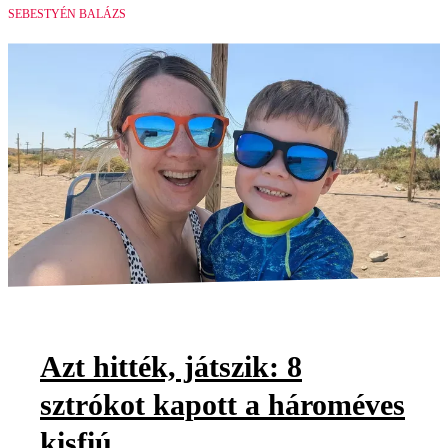
SEBESTYÉN BALÁZS
Azt hitték, játszik: 8
sztrókot kapott a hároméves
kisfiú