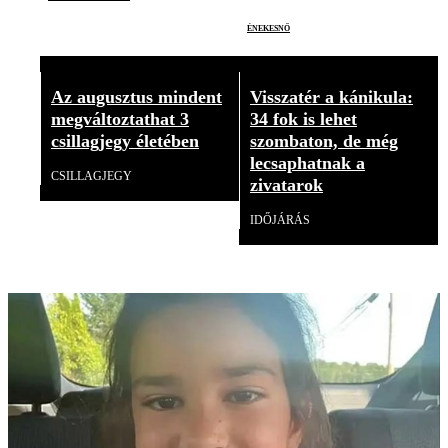
énekesnő
Az augusztus mindent
Visszatér a kánikula:
megváltoztathat 3
34 fok is lehet
csillagjegy életében
szombaton, de még
lecsaphatnak a
CSILLAGJEGY
zivatarok
IDŐJÁRÁS