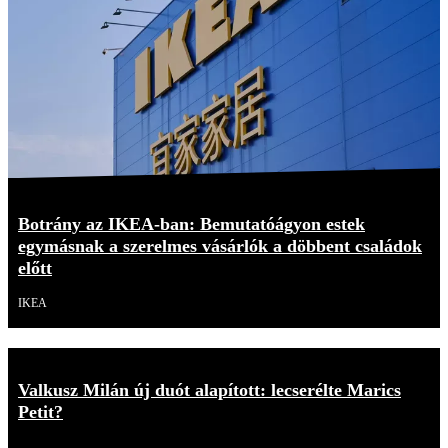
Botrány az IKEA-ban: Bemutatóágyon estek
egymásnak a szerelmes vásárlók a döbbent családok
előtt
IKEA
Valkusz Milán új duót alapított: lecserélte Marics
Petit?