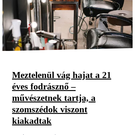
Videó
Meztelenül vág hajat a 21
éves fodrásznő –
művészetnek tartja, a
szomszédok viszont
kiakadtak