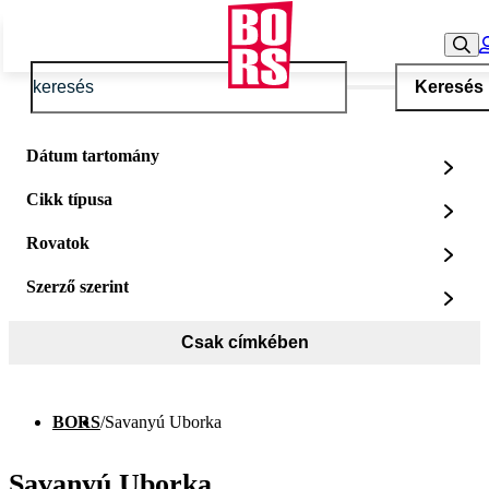
Keresés
Dátum tartomány
Cikk típusa
Rovatok
Szerző szerint
Csak címkében
BORS
/
Savanyú Uborka
Savanyú Uborka