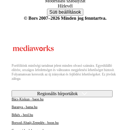
Moderálási szabályzat
Hírlevél
Süti beállítások
© Bors 2007–2026 Minden jog fenntartva.
Portfóliónk minőségi tartalmat jelent minden olvasó számára. Egyedülálló
elérést, országos lefedettséget és változatos megjelenési lehetőséget biztosít.
Folyamatosan keressük az új irányokat és fejlődési lehetőségeket. Ez jövőnk
záloga.
Regionális hírportálok
Bács-Kiskun - baon.hu
Baranya - bama.hu
Békés - beol.hu
Borsod-Abaúj-Zemplén - boon.hu