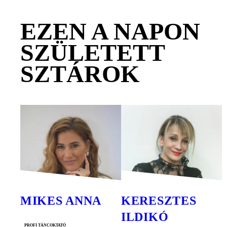
EZEN A NAPON
SZÜLETETT
SZTÁROK
MIKES ANNA
KERESZTES
ILDIKÓ
profi táncoktató