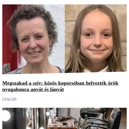
Megszakad a szív: közös koporsóban helyezték örök
nyugalomra anyát és lányát
CSALÁD