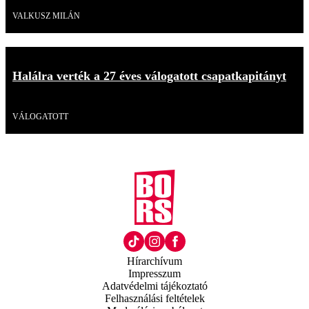
Videó
VALKUSZ MILÁN
Halálra verték a 27 éves válogatott csapatkapitányt
Videó
VÁLOGATOTT
Hírarchívum
Impresszum
Adatvédelmi tájékoztató
Felhasználási feltételek