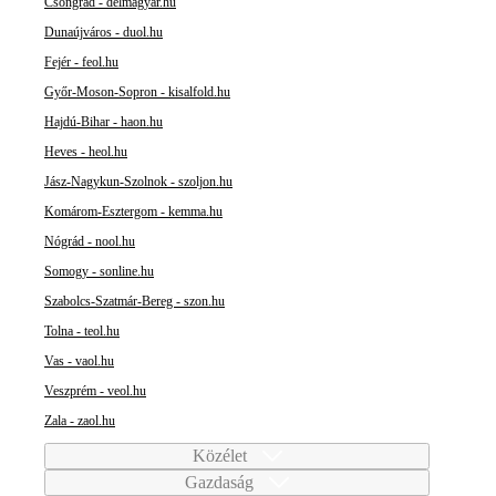
Csongrád - delmagyar.hu
Dunaújváros - duol.hu
Fejér - feol.hu
Győr-Moson-Sopron - kisalfold.hu
Hajdú-Bihar - haon.hu
Heves - heol.hu
Jász-Nagykun-Szolnok - szoljon.hu
Komárom-Esztergom - kemma.hu
Nógrád - nool.hu
Somogy - sonline.hu
Szabolcs-Szatmár-Bereg - szon.hu
Tolna - teol.hu
Vas - vaol.hu
Veszprém - veol.hu
Zala - zaol.hu
Közélet
Gazdaság