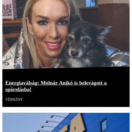
Videó
Energiaválság: Molnár Anikó is belevágott a
spórolásba!
VÍZHIÁNY