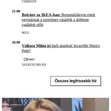
VÍZHIÁNY
21:00
Botrány az IKEA-ban:
Bemutatóágyon estek
egymásnak a szerelmes vásárlók a döbbent
családok előtt
IKEA
20:00
Valkusz Milán új
duót alapított: lecserélte Marics
Petit?
Videó
VALKUSZ MILÁN
Összes legfrissebb hír