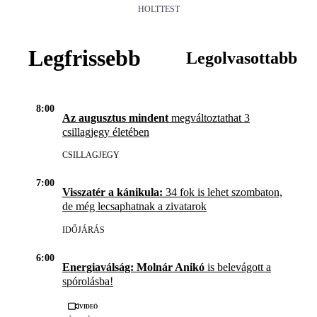
HOLTTEST
Legfrissebb
Legolvasottabb
8:00
Az augusztus mindent
megváltoztathat 3
csillagjegy életében
CSILLAGJEGY
7:00
Visszatér a kánikula:
34 fok is lehet szombaton,
de még lecsaphatnak a zivatarok
IDŐJÁRÁS
6:00
Energiaválság: Molnár Anikó
is belevágott a
spórolásba!
Videó