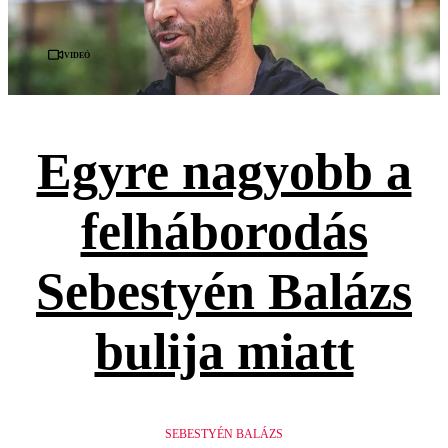
Videó
Egyre nagyobb a
felháborodás
Sebestyén Balázs
bulija miatt
SEBESTYÉN BALÁZS