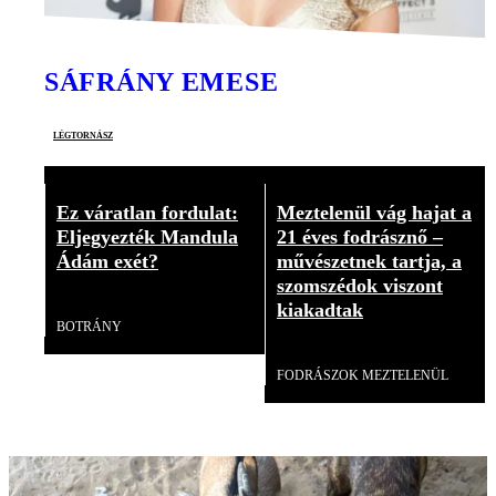
SÁFRÁNY EMESE
légtornász
Ez váratlan fordulat:
Meztelenül vág hajat a
Eljegyezték Mandula
21 éves fodrásznő –
Ádám exét?
művészetnek tartja, a
szomszédok viszont
Videó
kiakadtak
BOTRÁNY
Videó
FODRÁSZOK MEZTELENÜL