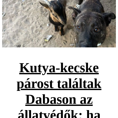
Kutya-kecske
párost találtak
Dabason az
állatvédők: ha