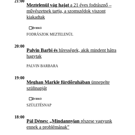
21:00
Meztelenül vág hajat
a 21 éves fodrásznő –
művészetnek tartja, a szomszédok viszont
kiakadtak
Videó
FODRÁSZOK MEZTELENÜL
20:00
Palvin Barbi és
hírességek, akik mindent hátra
hagytak
PALVIN BARBARA
19:00
Meghan Markle fürdőruhában
ünnepelte
szülinapját
Videó
SZÜLETÉSNAP
18:00
Pál Dénes: „Mindannyian
részese vagyunk
ennek a problémának”