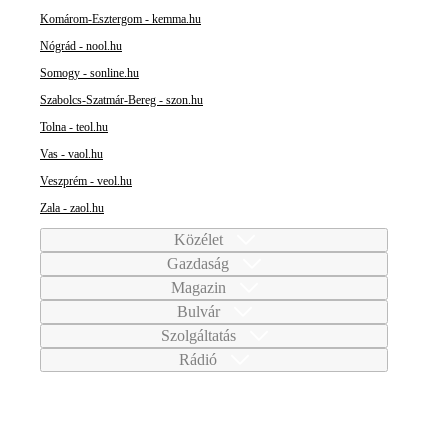
Komárom-Esztergom - kemma.hu
Nógrád - nool.hu
Somogy - sonline.hu
Szabolcs-Szatmár-Bereg - szon.hu
Tolna - teol.hu
Vas - vaol.hu
Veszprém - veol.hu
Zala - zaol.hu
Közélet
Gazdaság
Magazin
Bulvár
Szolgáltatás
Rádió