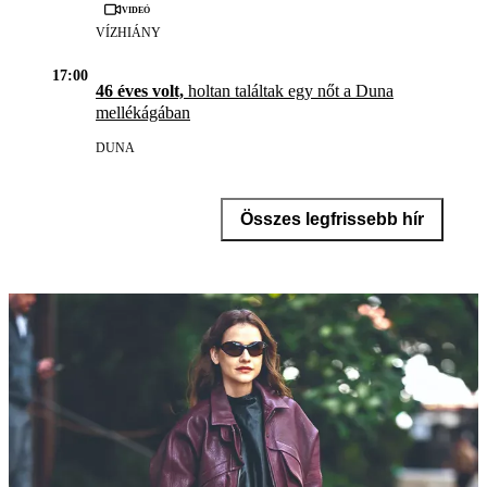
Videó
VÍZHIÁNY
17:00
46 éves volt,
holtan találtak egy nőt a Duna
mellékágában
DUNA
Összes legfrissebb hír