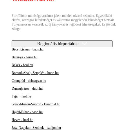
Portfóliónk minőségi tartalmat jelent minden olvasó számára. Egyedülálló
elérést, országos lefedettséget és változatos megjelenési lehetőséget biztosít.
Folyamatosan keressük az új irányokat és fejlődési lehetőségeket. Ez jövőnk
záloga.
Regionális hírportálok
Bács-Kiskun - baon.hu
Baranya - bama.hu
Békés - beol.hu
Borsod-Abaúj-Zemplén - boon.hu
Csongrád - delmagyar.hu
Dunaújváros - duol.hu
Fejér - feol.hu
Győr-Moson-Sopron - kisalfold.hu
Hajdú-Bihar - haon.hu
Heves - heol.hu
Jász-Nagykun-Szolnok - szoljon.hu