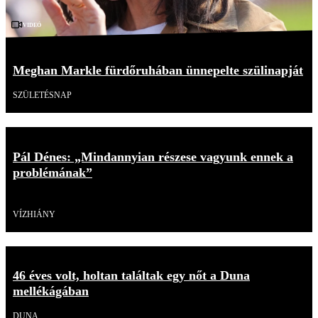
Videó
Meghan Markle fürdőruhában ünnepelte szülinapját
SZÜLETÉSNAP
Pál Dénes: „Mindannyian részese vagyunk ennek a
problémának”
Videó
VÍZHIÁNY
46 éves volt, holtan találtak egy nőt a Duna
mellékágában
DUNA