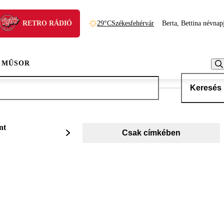
RETRO RÁDIÓ
29°C
Székesfehérvár
Berta, Bettina névnap
 MŰSOR
Keresés
nt
Csak címkében