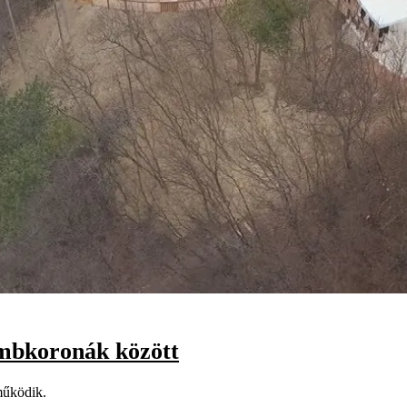
ombkoronák között
működik.