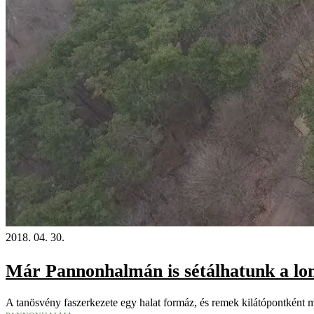
2018. 04. 30.
Már Pannonhalmán is sétálhatunk a l
A tanösvény faszerkezete egy halat formáz, és remek kilátópontként 