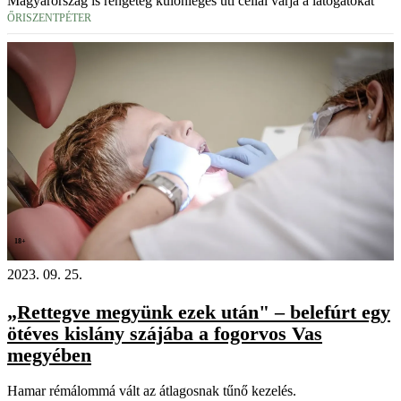
Magyarország is rengeteg különleges úti céllal várja a látogatókat
ŐRISZENTPÉTER
18+
2023. 09. 25.
„Rettegve megyünk ezek után" – belefúrt egy
ötéves kislány szájába a fogorvos Vas
megyében
Hamar rémálommá vált az átlagosnak tűnő kezelés.