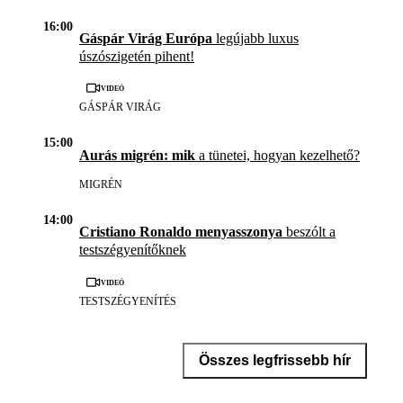
16:00
Gáspár Virág Európa
legújabb luxus
úszószigetén pihent!
Videó
GÁSPÁR VIRÁG
15:00
Aurás migrén: mik
a tünetei, hogyan kezelhető?
MIGRÉN
14:00
Cristiano Ronaldo menyasszonya
beszólt a
testszégyenítőknek
Videó
TESTSZÉGYENÍTÉS
Összes legfrissebb hír