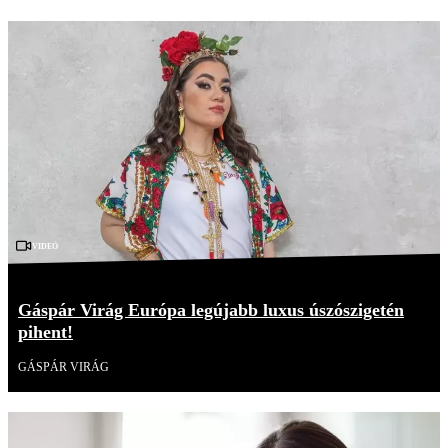
Videó
Gáspár Virág Európa legújabb luxus úszószigetén
pihent!
GÁSPÁR VIRÁG