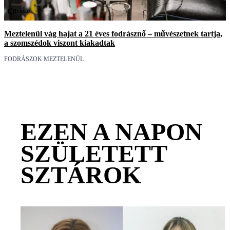
Videó
Meztelenül vág hajat a 21 éves fodrásznő – művészetnek tartja,
a szomszédok viszont kiakadtak
FODRÁSZOK MEZTELENÜL
EZEN A NAPON
SZÜLETETT
SZTÁROK