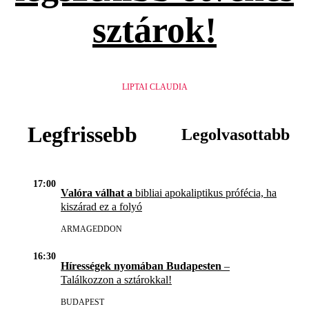
sztárok!
LIPTAI CLAUDIA
Legfrissebb
Legolvasottabb
17:00
Valóra válhat a
bibliai apokaliptikus prófécia, ha
kiszárad ez a folyó
ARMAGEDDON
16:30
Hírességek nyomában Budapesten
–
Találkozzon a sztárokkal!
BUDAPEST