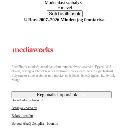
Moderálási szabályzat
Hírlevél
Süti beállítások
© Bors 2007–2026 Minden jog fenntartva.
Portfóliónk minőségi tartalmat jelent minden olvasó számára. Egyedülálló
elérést, országos lefedettséget és változatos megjelenési lehetőséget biztosít.
Folyamatosan keressük az új irányokat és fejlődési lehetőségeket. Ez jövőnk
záloga.
Regionális hírportálok
Bács-Kiskun - baon.hu
Baranya - bama.hu
Békés - beol.hu
Borsod-Abaúj-Zemplén - boon.hu