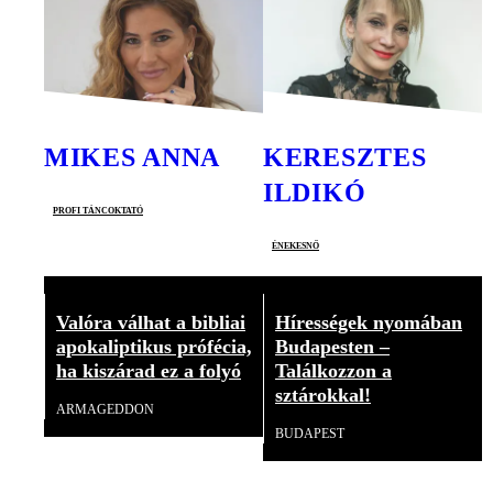
MIKES ANNA
KERESZTES
ILDIKÓ
profi táncoktató
énekesnő
Valóra válhat a bibliai
Hírességek nyomában
apokaliptikus prófécia,
Budapesten –
ha kiszárad ez a folyó
Találkozzon a
sztárokkal!
ARMAGEDDON
BUDAPEST