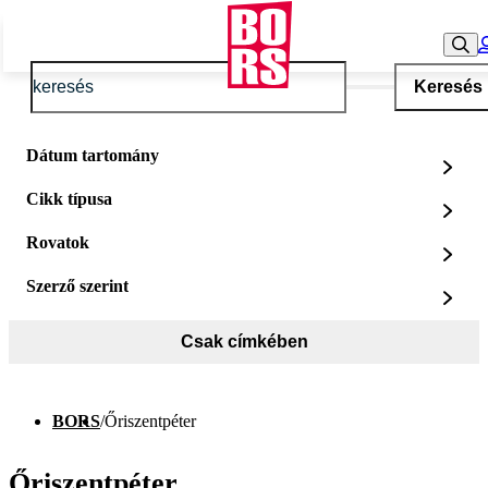
Keresés
Dátum tartomány
Cikk típusa
Rovatok
Szerző szerint
Csak címkében
BORS
/
Őriszentpéter
Őriszentpéter