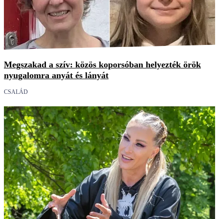
Megszakad a szív: közös koporsóban helyezték örök
nyugalomra anyát és lányát
CSALÁD