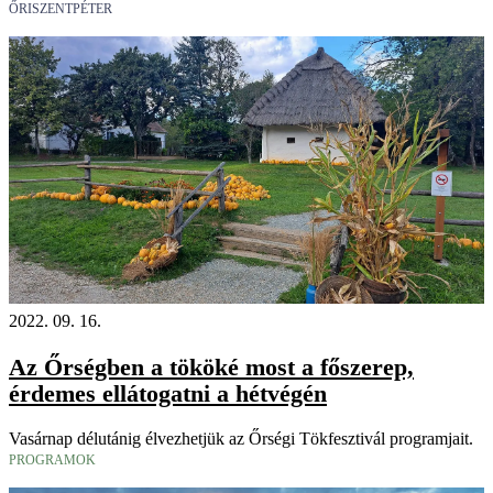
ŐRISZENTPÉTER
2022. 09. 16.
Az Őrségben a tököké most a főszerep,
érdemes ellátogatni a hétvégén
Vasárnap délutánig élvezhetjük az Őrségi Tökfesztivál programjait.
PROGRAMOK