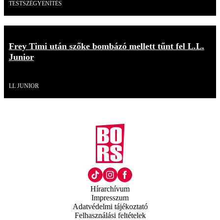
TESTSZÉGYENÍTÉS
Frey Timi után szőke bombázó mellett tűnt fel L.L.
Junior
Videó
LL JUNIOR
Hírarchívum
Impresszum
Adatvédelmi tájékoztató
Felhasználási feltételek