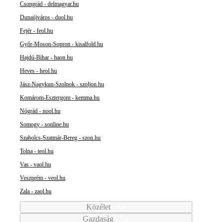
Csongrád - delmagyar.hu
Dunaújváros - duol.hu
Fejér - feol.hu
Győr-Moson-Sopron - kisalfold.hu
Hajdú-Bihar - haon.hu
Heves - heol.hu
Jász-Nagykun-Szolnok - szoljon.hu
Komárom-Esztergom - kemma.hu
Nógrád - nool.hu
Somogy - sonline.hu
Szabolcs-Szatmár-Bereg - szon.hu
Tolna - teol.hu
Vas - vaol.hu
Veszprém - veol.hu
Zala - zaol.hu
Közélet
Gazdaság