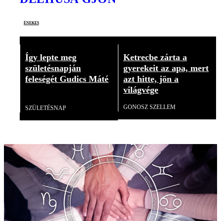
énekes
Így lepte meg
Ketrecbe zárta a
születésnapján
gyerekeit az apa, mert
feleségét Gudics Máté
azt hitte, jön a
világvége
Videó
GONOSZ SZELLEM
SZÜLETÉSNAP