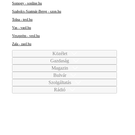
Somogy - sonline.hu
Szabolcs-Szatmár-Bereg - szon.hu
Tolna - teol.hu
Vas - vaol.hu
Veszprém - veol.hu
Zala - zaol.hu
Közélet
Gazdaság
Magazin
Bulvár
Szolgáltatás
Rádió