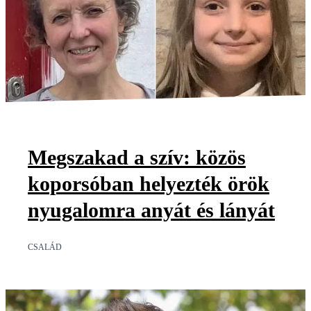
Megszakad a szív: közös
koporsóban helyezték örök
nyugalomra anyát és lányát
CSALÁD