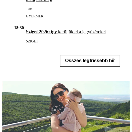
18+
GYERMEK
18:30
Sziget 2026: így
kerüljük el a jegyüzéreket
SZIGET
Összes legfrissebb hír