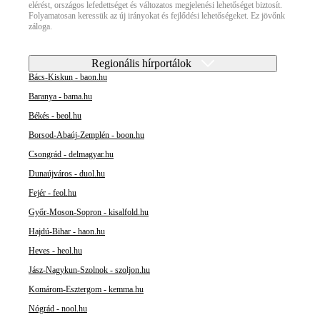
elérést, országos lefedettséget és változatos megjelenési lehetőséget biztosít.
Folyamatosan keressük az új irányokat és fejlődési lehetőségeket. Ez jövőnk
záloga.
Regionális hírportálok
Bács-Kiskun - baon.hu
Baranya - bama.hu
Békés - beol.hu
Borsod-Abaúj-Zemplén - boon.hu
Csongrád - delmagyar.hu
Dunaújváros - duol.hu
Fejér - feol.hu
Győr-Moson-Sopron - kisalfold.hu
Hajdú-Bihar - haon.hu
Heves - heol.hu
Jász-Nagykun-Szolnok - szoljon.hu
Komárom-Esztergom - kemma.hu
Nógrád - nool.hu