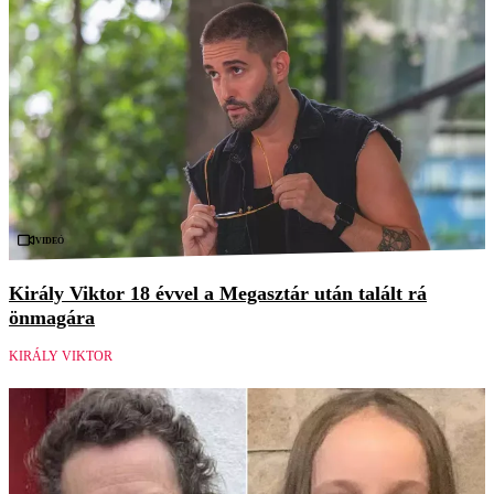
Videó
Király Viktor 18 évvel a Megasztár után talált rá
önmagára
KIRÁLY VIKTOR