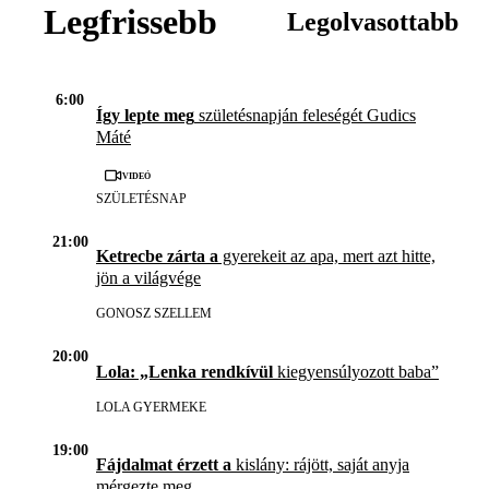
Legfrissebb
Legolvasottabb
6:00
Így lepte meg
születésnapján feleségét Gudics
Máté
Videó
SZÜLETÉSNAP
21:00
Ketrecbe zárta a
gyerekeit az apa, mert azt hitte,
jön a világvége
GONOSZ SZELLEM
20:00
Lola: „Lenka rendkívül
kiegyensúlyozott baba”
LOLA GYERMEKE
19:00
Fájdalmat érzett a
kislány: rájött, saját anyja
mérgezte meg