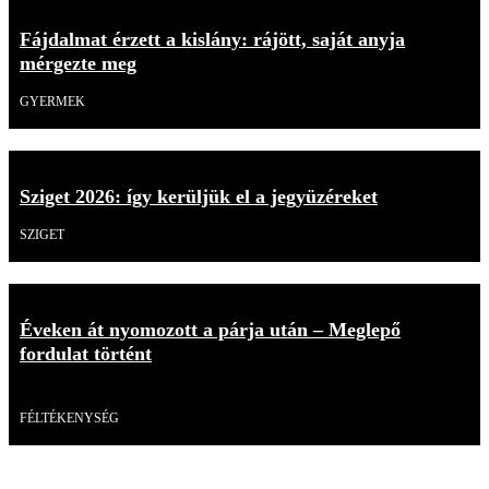
Fájdalmat érzett a kislány: rájött, saját anyja
mérgezte meg
GYERMEK
Sziget 2026: így kerüljük el a jegyüzéreket
SZIGET
Éveken át nyomozott a párja után – Meglepő
fordulat történt
Videó
FÉLTÉKENYSÉG