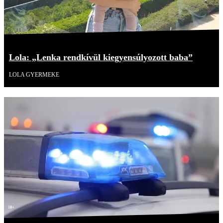
Lola: „Lenka rendkívül kiegyensúlyozott baba”
LOLA GYERMEKE
18+