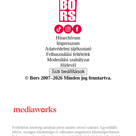
Hírarchívum
Impresszum
Adatvédelmi tájékoztató
Felhasználási feltételek
Moderálási szabályzat
Hírlevél
Süti beállítások
© Bors 2007–2026 Minden jog fenntartva.
Portfóliónk minőségi tartalmat jelent minden olvasó számára. Egyedülálló
elérést, országos lefedettséget és változatos megjelenési lehetőséget biztosít.