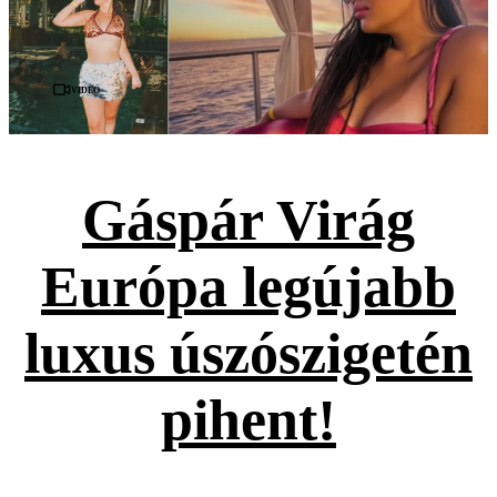
Videó
Gáspár Virág
Európa legújabb
luxus úszószigetén
pihent!