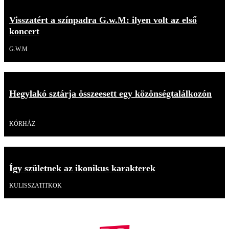
Visszatért a színpadra G.w.M: ilyen volt az első
koncert
G.W.M
Hegylakó sztárja összeesett egy közönségtalálkozón
Videó
KÓRHÁZ
Így születnek az ikonikus karakterek
KULISSZATITKOK