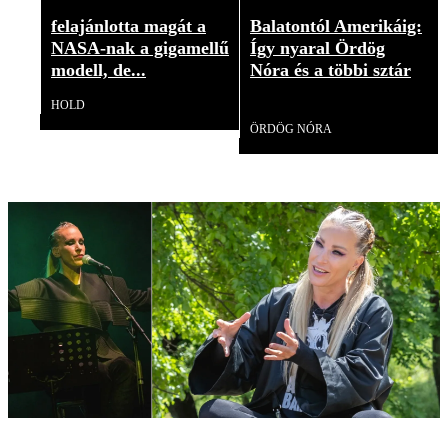
felajánlotta magát a
Balatontól Amerikáig:
NASA-nak a gigamellű
Így nyaral Ördög
modell, de...
Nóra és a többi sztár
HOLD
Videó
ÖRDÖG NÓRA