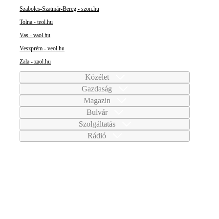
Szabolcs-Szatmár-Bereg - szon.hu
Tolna - teol.hu
Vas - vaol.hu
Veszprém - veol.hu
Zala - zaol.hu
Közélet
Gazdaság
Magazin
Bulvár
Szolgáltatás
Rádió