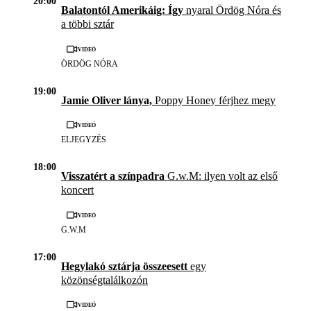
20:00
Balatontól Amerikáig: Így
nyaral Ördög Nóra és
a többi sztár
Videó
ÖRDÖG NÓRA
19:00
Jamie Oliver lánya,
Poppy Honey férjhez megy
Videó
ELJEGYZÉS
18:00
Visszatért a színpadra
G.w.M: ilyen volt az első
koncert
Videó
G.W.M
17:00
Hegylakó sztárja összeesett
egy
közönségtalálkozón
Videó