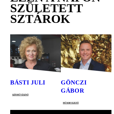
SZÜLETETT
SZTÁROK
BÁSTI JULI
GÖNCZI
GÁBOR
színművésznő
műsorvezető