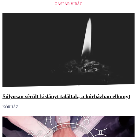
GÁSPÁR VIRÁG
Súlyosan sérült kislányt találtak, a kórházban elhunyt
KÓRHÁZ