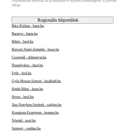
Folyamatosan keressük az új irányokat és fejlődési lehetőségeket. Ez jövőnk
záloga.
Regionális hírportálok
Bács-Kiskun - baon.hu
Baranya - bama.hu
Békés - beol.hu
Borsod-Abaúj-Zemplén - boon.hu
Csongrád - delmagyar.hu
Dunaújváros - duol.hu
Fejér - feol.hu
Győr-Moson-Sopron - kisalfold.hu
Hajdú-Bihar - haon.hu
Heves - heol.hu
Jász-Nagykun-Szolnok - szoljon.hu
Komárom-Esztergom - kemma.hu
Nógrád - nool.hu
Somogy - sonline.hu