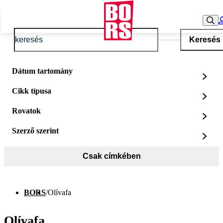
Keresés
Dátum tartomány
Cikk típusa
Rovatok
Szerző szerint
Csak címkében
BORS
/
Olívafa
Olívafa