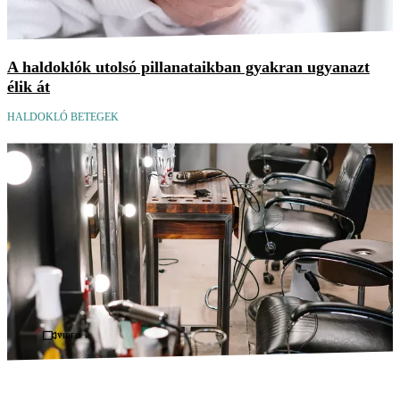
A haldoklók utolsó pillanataikban gyakran ugyanazt
élik át
HALDOKLÓ BETEGEK
Videó