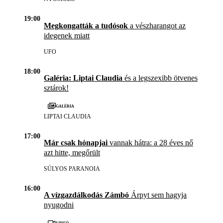
19:00
Megkongatták a tudósok
a vészharangot az
idegenek miatt
UFO
18:00
Galéria: Liptai Claudia
és a legszexibb ötvenes
sztárok!
Galéria
LIPTAI CLAUDIA
17:00
Már csak hónapjai
vannak hátra: a 28 éves nő
azt hitte, megőrült
SÚLYOS PARANOIA
16:00
A vízgazdálkodás Zámbó
Árpyt sem hagyja
nyugodni
Videó