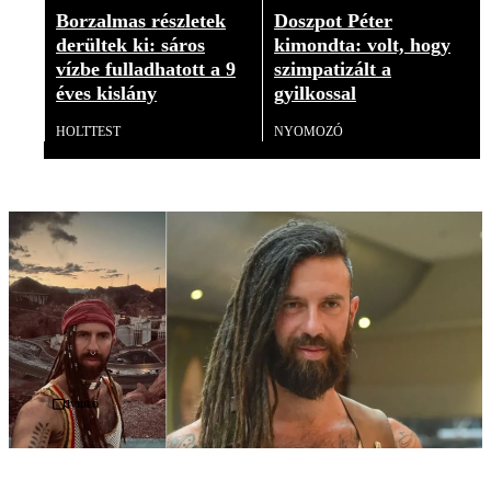
Borzalmas részletek
Doszpot Péter
derültek ki: sáros
kimondta: volt, hogy
vízbe fulladhatott a 9
szimpatizált a
éves kislány
gyilkossal
HOLTTEST
NYOMOZÓ
Videó