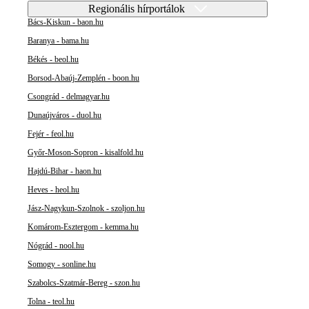
Regionális hírportálok
Bács-Kiskun - baon.hu
Baranya - bama.hu
Békés - beol.hu
Borsod-Abaúj-Zemplén - boon.hu
Csongrád - delmagyar.hu
Dunaújváros - duol.hu
Fejér - feol.hu
Győr-Moson-Sopron - kisalfold.hu
Hajdú-Bihar - haon.hu
Heves - heol.hu
Jász-Nagykun-Szolnok - szoljon.hu
Komárom-Esztergom - kemma.hu
Nógrád - nool.hu
Somogy - sonline.hu
Szabolcs-Szatmár-Bereg - szon.hu
Tolna - teol.hu