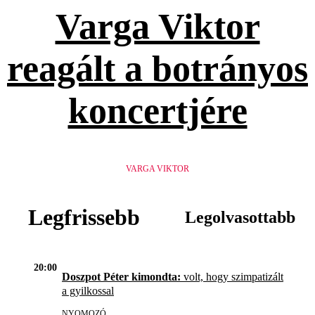
Varga Viktor
reagált a botrányos
koncertjére
VARGA VIKTOR
Legfrissebb
Legolvasottabb
20:00
Doszpot Péter kimondta:
volt, hogy szimpatizált
a gyilkossal
NYOMOZÓ