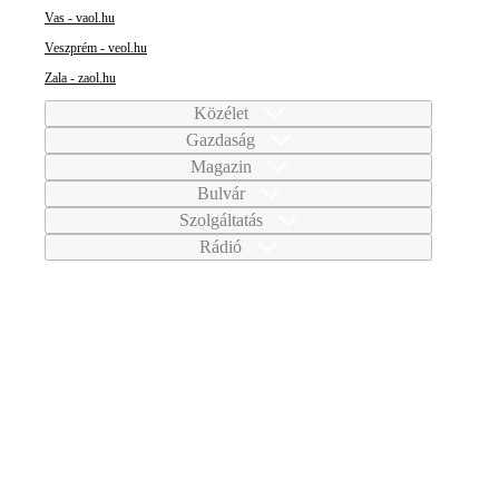
Vas - vaol.hu
Veszprém - veol.hu
Zala - zaol.hu
Közélet
Gazdaság
Magazin
Bulvár
Szolgáltatás
Rádió