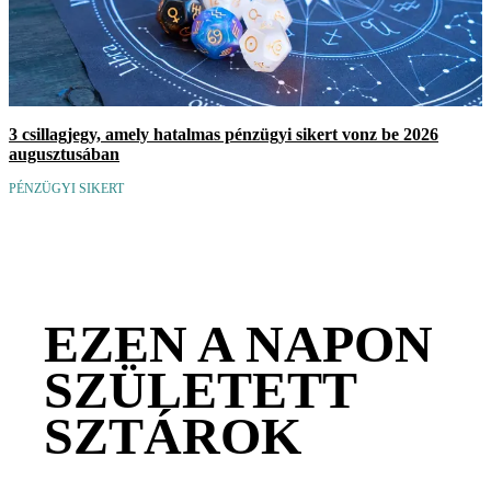
3 csillagjegy, amely hatalmas pénzügyi sikert vonz be 2026
augusztusában
PÉNZÜGYI SIKERT
EZEN A NAPON
SZÜLETETT
SZTÁROK