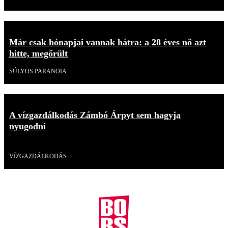
Már csak hónapjai vannak hátra: a 28 éves nő azt
hitte, megőrült
SÚLYOS PARANOIA
A vízgazdálkodás Zámbó Árpyt sem hagyja
nyugodni
Videó
VÍZGAZDÁLKODÁS