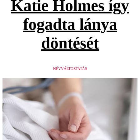
Katie Holmes így
fogadta lánya
döntését
NÉVVÁLTOZTATÁS