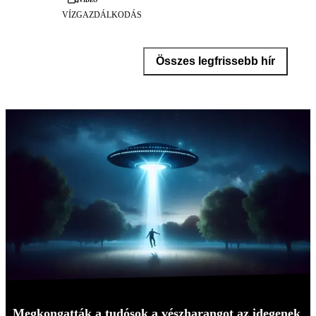
VÍZGAZDÁLKODÁS
Összes legfrissebb hír
Megkongatták a tudósok a vészharangot az idegenek