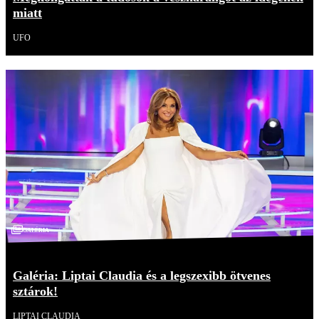
miatt
UFO
Galéria
Galéria: Liptai Claudia és a legszexibb ötvenes
sztárok!
LIPTAI CLAUDIA