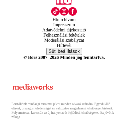
Hírarchívum
Impresszum
Adatvédelmi tájékoztató
Felhasználási feltételek
Moderálási szabályzat
Hírlevél
Süti beállítások
© Bors 2007–2026 Minden jog fenntartva.
Portfóliónk minőségi tartalmat jelent minden olvasó számára. Egyedülálló
elérést, országos lefedettséget és változatos megjelenési lehetőséget biztosít.
Folyamatosan keressük az új irányokat és fejlődési lehetőségeket. Ez jövőnk
záloga.