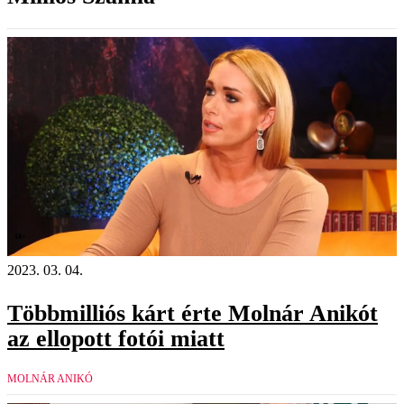
18+
2023. 03. 04.
Többmilliós kárt érte Molnár Anikót
az ellopott fotói miatt
MOLNÁR ANIKÓ