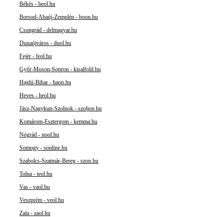
Békés - beol.hu
Borsod-Abaúj-Zemplén - boon.hu
Csongrád - delmagyar.hu
Dunaújváros - duol.hu
Fejér - feol.hu
Győr-Moson-Sopron - kisalfold.hu
Hajdú-Bihar - haon.hu
Heves - heol.hu
Jász-Nagykun-Szolnok - szoljon.hu
Komárom-Esztergom - kemma.hu
Nógrád - nool.hu
Somogy - sonline.hu
Szabolcs-Szatmár-Bereg - szon.hu
Tolna - teol.hu
Vas - vaol.hu
Veszprém - veol.hu
Zala - zaol.hu