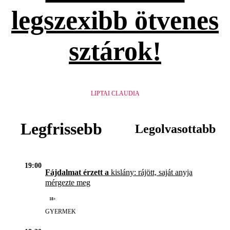
legszexibb ötvenes
sztárok!
LIPTAI CLAUDIA
Legfrissebb
Legolvasottabb
19:00
Fájdalmat érzett a
kislány: rájött, saját anyja
mérgezte meg
18+
GYERMEK