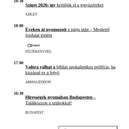
18:30
Sziget 2026: így
kerüljük el a jegyüzéreket
SZIGET
18:00
Éveken át nyomozott
a párja után – Meglepő
fordulat történt
Videó
FÉLTÉKENYSÉG
17:00
Valóra válhat a
bibliai apokaliptikus prófécia, ha
kiszárad ez a folyó
ARMAGEDDON
16:30
Hírességek nyomában Budapesten
–
Találkozzon a sztárokkal!
BUDAPEST