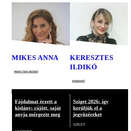
MIKES ANNA
KERESZTES
ILDIKÓ
profi táncoktató
énekesnő
Fájdalmat érzett a
Sziget 2026: így
kislány: rájött, saját
kerüljük el a
anyja mérgezte meg
jegyüzéreket
18+
SZIGET