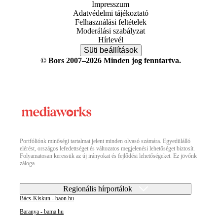
Impresszum
Adatvédelmi tájékoztató
Felhasználási feltételek
Moderálási szabályzat
Hírlevél
Süti beállítások
© Bors 2007–2026 Minden jog fenntartva.
Portfóliónk minőségi tartalmat jelent minden olvasó számára. Egyedülálló
elérést, országos lefedettséget és változatos megjelenési lehetőséget biztosít.
Folyamatosan keressük az új irányokat és fejlődési lehetőségeket. Ez jövőnk
záloga.
Regionális hírportálok
Bács-Kiskun - baon.hu
Baranya - bama.hu