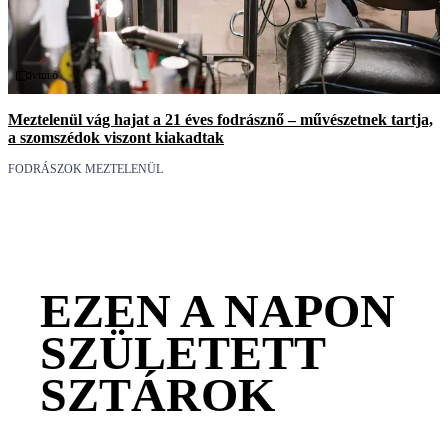
Videó
Meztelenül vág hajat a 21 éves fodrásznő – művészetnek tartja,
a szomszédok viszont kiakadtak
FODRÁSZOK MEZTELENÜL
EZEN A NAPON
SZÜLETETT
SZTÁROK