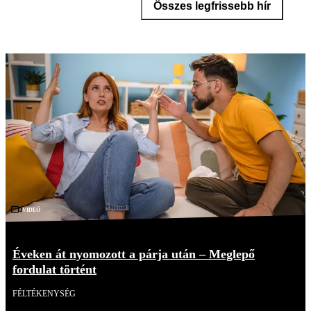
Összes legfrissebb hír
Videó
Éveken át nyomozott a párja után – Meglepő
fordulat történt
FÉLTÉKENYSÉG