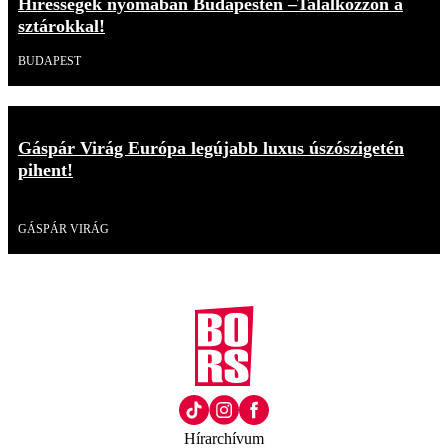
Hírességek nyomában Budapesten –Találkozzon a
sztárokkal!
BUDAPEST
Gáspár Virág Európa legújabb luxus úszószigetén
pihent!
Videó
GÁSPÁR VIRÁG
Hírarchívum