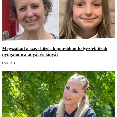
Megszakad a szív: közös koporsóban helyezték örök
nyugalomra anyát és lányát
CSALÁD