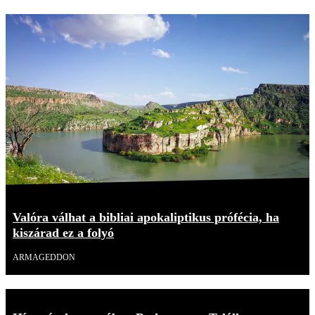
Valóra válhat a bibliai apokaliptikus prófécia, ha
kiszárad ez a folyó
ARMAGEDDON