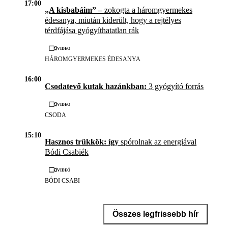
17:00
„A kisbabáim” –
zokogta a háromgyermekes
édesanya, miután kiderült, hogy a rejtélyes
térdfájása gyógyíthatatlan rák
Videó
HÁROMGYERMEKES ÉDESANYA
16:00
Csodatevő kutak hazánkban:
3 gyógyító forrás
Videó
CSODA
15:10
Hasznos trükkök: így
spórolnak az energiával
Bódi Csabiék
Videó
BÓDI CSABI
Összes legfrissebb hír