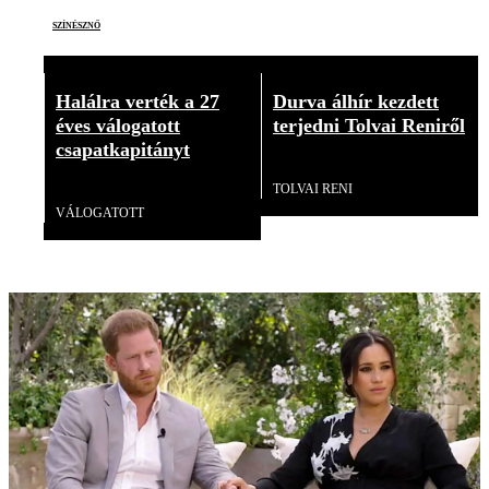
színésznő
Halálra verték a 27
Durva álhír kezdett
éves válogatott
terjedni Tolvai Reniről
csapatkapitányt
Videó
Videó
TOLVAI RENI
VÁLOGATOTT