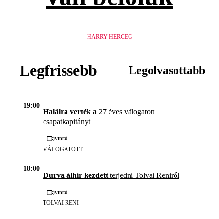
HARRY HERCEG
Legfrissebb
Legolvasottabb
19:00
Halálra verték a
27 éves válogatott
csapatkapitányt
Videó
VÁLOGATOTT
18:00
Durva álhír kezdett
terjedni Tolvai Reniről
Videó
TOLVAI RENI