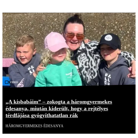
Videó
„A kisbabáim” – zokogta a háromgyermekes
édesanya, miután kiderült, hogy a rejtélyes
térdfájása gyógyíthatatlan rák
HÁROMGYERMEKES ÉDESANYA