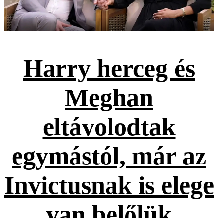
Harry herceg és
Meghan
eltávolodtak
egymástól, már az
Invictusnak is elege
van belőlük