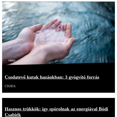
Videó
Csodatevő kutak hazánkban: 3 gyógyító forrás
CSODA
Hasznos trükkök: így spórolnak az energiával Bódi
Csabiék