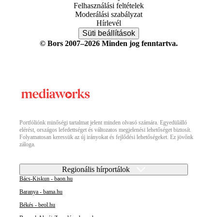
Felhasználási feltételek
Moderálási szabályzat
Hírlevél
Süti beállítások
© Bors 2007–2026 Minden jog fenntartva.
Portfóliónk minőségi tartalmat jelent minden olvasó számára. Egyedülálló
elérést, országos lefedettséget és változatos megjelenési lehetőséget biztosít.
Folyamatosan keressük az új irányokat és fejlődési lehetőségeket. Ez jövőnk
záloga.
Regionális hírportálok
Bács-Kiskun - baon.hu
Baranya - bama.hu
Békés - beol.hu