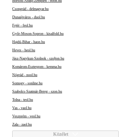
Borsod-Abaúj-Zemplén - boon.hu
Csongrád - delmagyar.hu
Dunaújváros - duol.hu
Fejér - feol.hu
Győr-Moson-Sopron - kisalfold.hu
Hajdú-Bihar - haon.hu
Heves - heol.hu
Jász-Nagykun-Szolnok - szoljon.hu
Komárom-Esztergom - kemma.hu
Nógrád - nool.hu
Somogy - sonline.hu
Szabolcs-Szatmár-Bereg - szon.hu
Tolna - teol.hu
Vas - vaol.hu
Veszprém - veol.hu
Zala - zaol.hu
Közélet