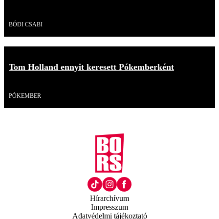
Videó
BÓDI CSABI
Tom Holland ennyit keresett Pókemberként
Videó
PÓKEMBER
Hírarchívum
Impresszum
Adatvédelmi tájékoztató