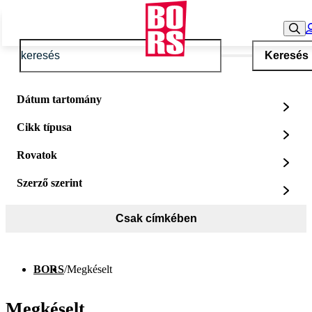
Keresés
Dátum tartomány
Cikk típusa
Rovatok
Szerző szerint
Csak címkében
BORS
/
Megkéselt
Megkéselt