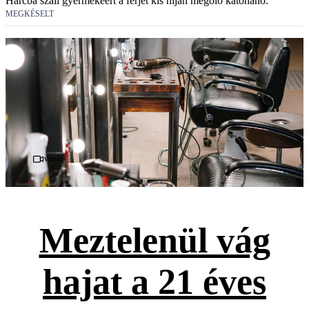
Harcba száll gyermekéért a férjét kis híján megölő katonanő.
MEGKÉSELT
Videó
Meztelenül vág
hajat a 21 éves