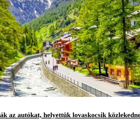
tták az autókat, helyettük lovaskocsik közlekedn