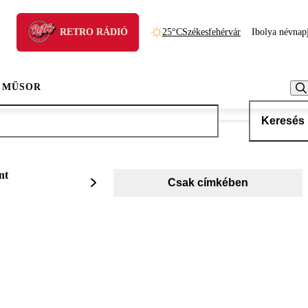
RETRO RÁDIÓ
25°C
Székesfehérvár
Ibolya névnap
 MŰSOR
Keresés
nt
Csak címkében