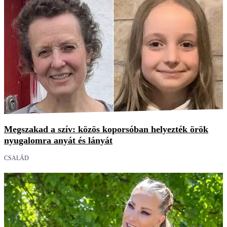
Megszakad a szív: közös koporsóban helyezték örök
nyugalomra anyát és lányát
CSALÁD