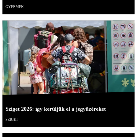
GYERMEK
Sziget 2026: így kerüljük el a jegyüzéreket
SZIGET