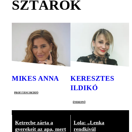
SZTÁROK
MIKES ANNA
KERESZTES
ILDIKÓ
profi táncoktató
énekesnő
Ketrecbe zárta a
Lola: „Lenka
gyerekeit az apa, mert
rendkívül