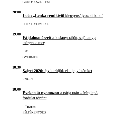
GONOSZ SZELLEM
20:00
Lola: „Lenka rendkívül
kiegyensúlyozott baba”
LOLA GYERMEKE
19:00
Fájdalmat érzett a
kislány: rájött, saját anyja
mérgezte meg
18+
GYERMEK
18:30
Sziget 2026: így
kerüljük el a jegyüzéreket
SZIGET
18:00
Éveken át nyomozott
a párja után – Meglepő
fordulat történt
Videó
FÉLTÉKENYSÉG