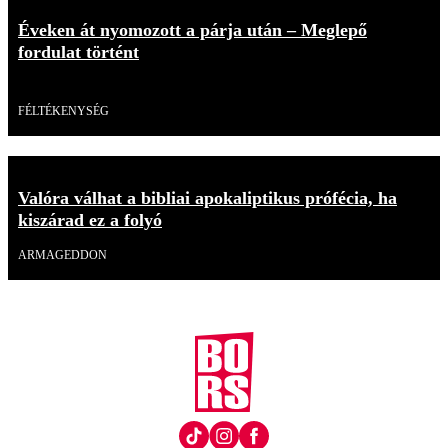
Éveken át nyomozott a párja után – Meglepő
fordulat történt
Videó
FÉLTÉKENYSÉG
Valóra válhat a bibliai apokaliptikus prófécia, ha
kiszárad ez a folyó
ARMAGEDDON