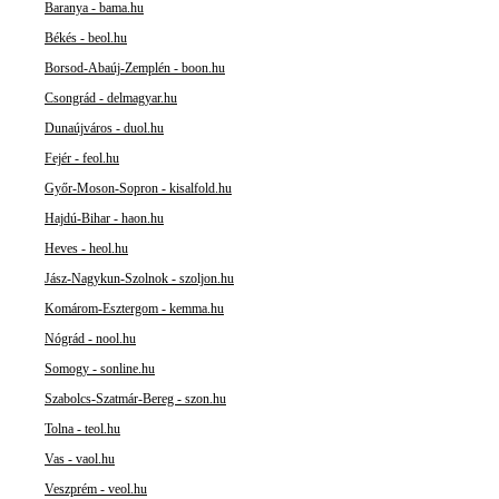
Baranya - bama.hu
Békés - beol.hu
Borsod-Abaúj-Zemplén - boon.hu
Csongrád - delmagyar.hu
Dunaújváros - duol.hu
Fejér - feol.hu
Győr-Moson-Sopron - kisalfold.hu
Hajdú-Bihar - haon.hu
Heves - heol.hu
Jász-Nagykun-Szolnok - szoljon.hu
Komárom-Esztergom - kemma.hu
Nógrád - nool.hu
Somogy - sonline.hu
Szabolcs-Szatmár-Bereg - szon.hu
Tolna - teol.hu
Vas - vaol.hu
Veszprém - veol.hu