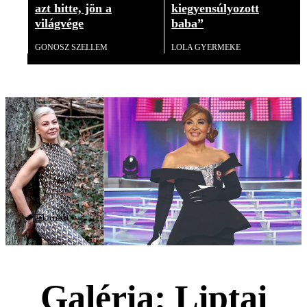
azt hitte, jön a
kiegyensúlyozott
világvége
baba”
GONOSZ SZELLEM
LOLA GYERMEKE
Galéria
Galéria: Liptai