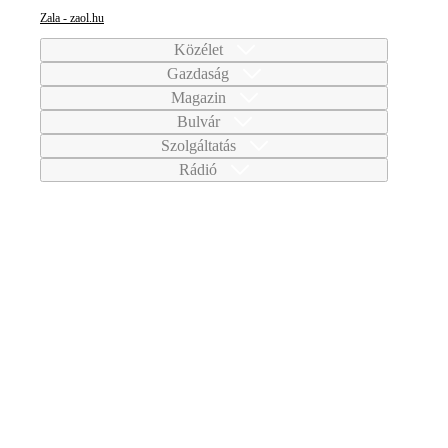
Zala - zaol.hu
Közélet
Gazdaság
Magazin
Bulvár
Szolgáltatás
Rádió