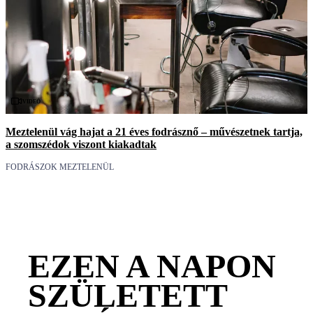
Videó
Meztelenül vág hajat a 21 éves fodrásznő – művészetnek tartja,
a szomszédok viszont kiakadtak
FODRÁSZOK MEZTELENÜL
EZEN A NAPON
SZÜLETETT