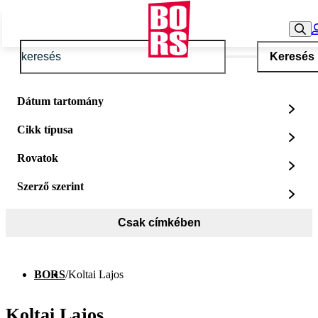
Keresés
Dátum tartomány
Cikk típusa
Rovatok
Szerző szerint
Csak címkében
BORS
/
Koltai Lajos
Koltai Lajos