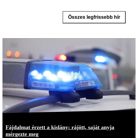
Összes legfrissebb hír
18+
Fájdalmat érzett a kislány: rájött, saját anyja
mérgezte meg