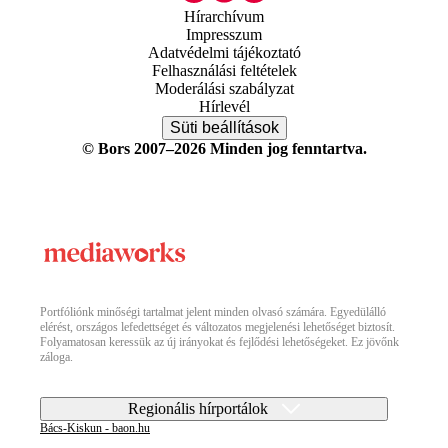
Hírarchívum
Impresszum
Adatvédelmi tájékoztató
Felhasználási feltételek
Moderálási szabályzat
Hírlevél
Süti beállítások
© Bors 2007–2026 Minden jog fenntartva.
Portfóliónk minőségi tartalmat jelent minden olvasó számára. Egyedülálló
elérést, országos lefedettséget és változatos megjelenési lehetőséget biztosít.
Folyamatosan keressük az új irányokat és fejlődési lehetőségeket. Ez jövőnk
záloga.
Regionális hírportálok
Bács-Kiskun - baon.hu