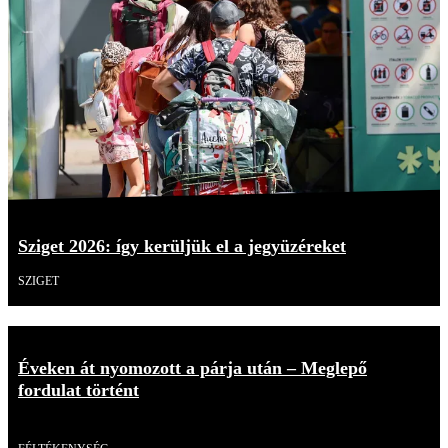
Sziget 2026: így kerüljük el a jegyüzéreket
SZIGET
Éveken át nyomozott a párja után – Meglepő
fordulat történt
Videó