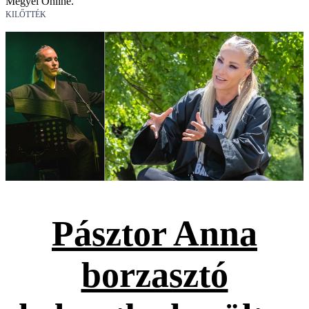
Megyei Online.
KILŐTTÉK
Pásztor Anna
borzasztó