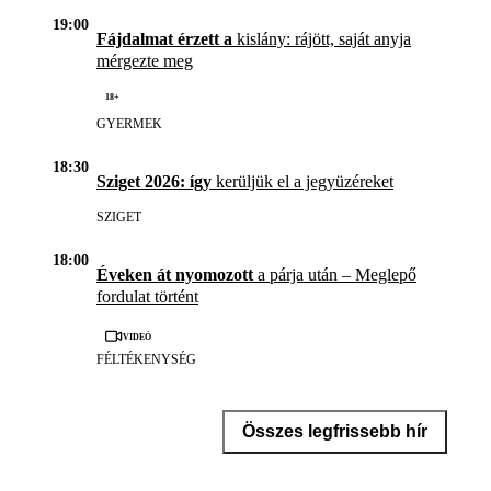
19:00
Fájdalmat érzett a
kislány: rájött, saját anyja
mérgezte meg
18+
GYERMEK
18:30
Sziget 2026: így
kerüljük el a jegyüzéreket
SZIGET
18:00
Éveken át nyomozott
a párja után – Meglepő
fordulat történt
Videó
FÉLTÉKENYSÉG
Összes legfrissebb hír