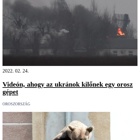
2022. 02. 24.
Videón, ahogy az ukránok kilőnek egy orosz
gépet
OROSZORSZÁG