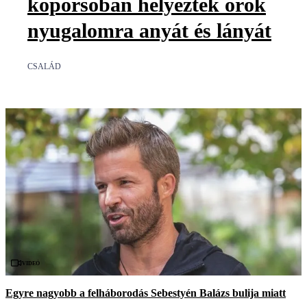
koporsóban helyezték örök
nyugalomra anyát és lányát
CSALÁD
Videó
Egyre nagyobb a felháborodás Sebestyén Balázs bulija miatt