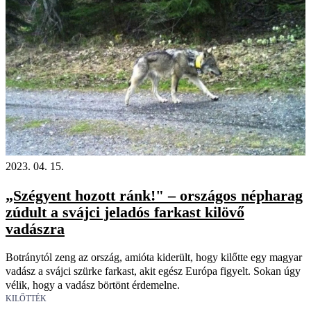
2023. 04. 15.
„Szégyent hozott ránk!" – országos népharag
zúdult a svájci jeladós farkast kilövő
vadászra
Botránytól zeng az ország, amióta kiderült, hogy kilőtte egy magyar
vadász a svájci szürke farkast, akit egész Európa figyelt. Sokan úgy
vélik, hogy a vadász börtönt érdemelne.
KILŐTTÉK