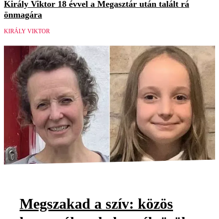
Király Viktor 18 évvel a Megasztár után talált rá
önmagára
KIRÁLY VIKTOR
Megszakad a szív: közös