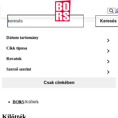
Keresés
Dátum tartomány
Cikk típusa
Rovatok
Szerző szerint
Csak címkében
BORS
/
Kilőtték
Kilőtték