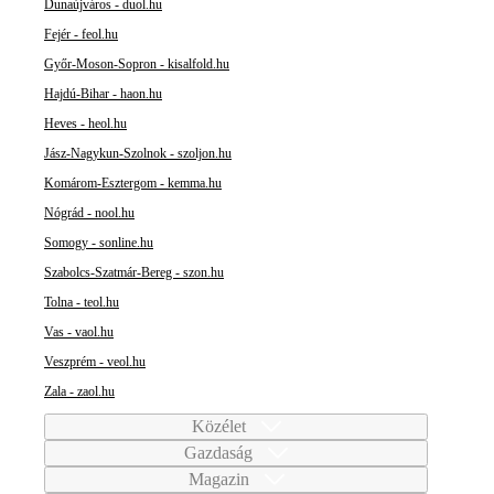
Dunaújváros - duol.hu
Fejér - feol.hu
Győr-Moson-Sopron - kisalfold.hu
Hajdú-Bihar - haon.hu
Heves - heol.hu
Jász-Nagykun-Szolnok - szoljon.hu
Komárom-Esztergom - kemma.hu
Nógrád - nool.hu
Somogy - sonline.hu
Szabolcs-Szatmár-Bereg - szon.hu
Tolna - teol.hu
Vas - vaol.hu
Veszprém - veol.hu
Zala - zaol.hu
Közélet
Gazdaság
Magazin