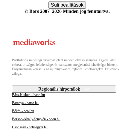
Süti beállítások
© Bors 2007–2026 Minden jog fenntartva.
Portfóliónk minőségi tartalmat jelent minden olvasó számára. Egyedülálló
elérést, országos lefedettséget és változatos megjelenési lehetőséget biztosít.
Folyamatosan keressük az új irányokat és fejlődési lehetőségeket. Ez jövőnk
záloga.
Regionális hírportálok
Bács-Kiskun - baon.hu
Baranya - bama.hu
Békés - beol.hu
Borsod-Abaúj-Zemplén - boon.hu
Csongrád - delmagyar.hu