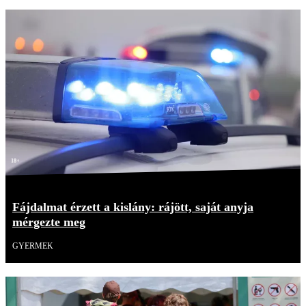
18+
Fájdalmat érzett a kislány: rájött, saját anyja
mérgezte meg
GYERMEK