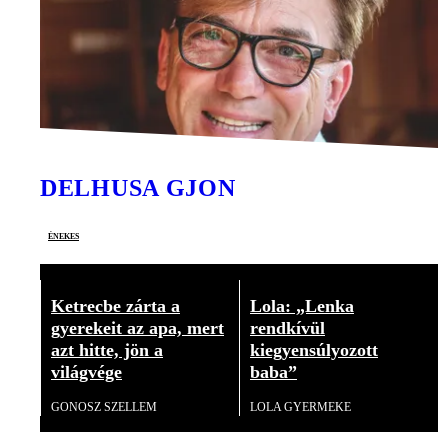
DELHUSA GJON
énekes
Ketrecbe zárta a
Lola: „Lenka
gyerekeit az apa, mert
rendkívül
azt hitte, jön a
kiegyensúlyozott
világvége
baba”
GONOSZ SZELLEM
LOLA GYERMEKE