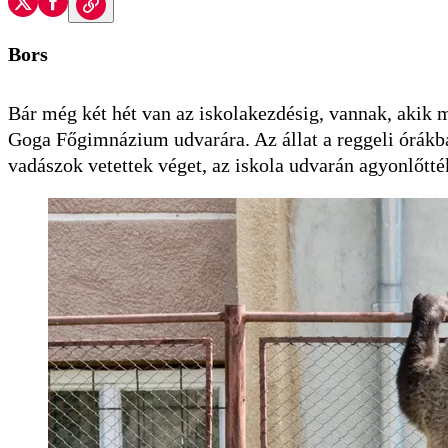
Bors
Bár még két hét van az iskolakezdésig, vannak, akik m
Goga Főgimnázium udvarára. Az állat a reggeli órákban
vadászok vetettek véget, az iskola udvarán agyonlőtté