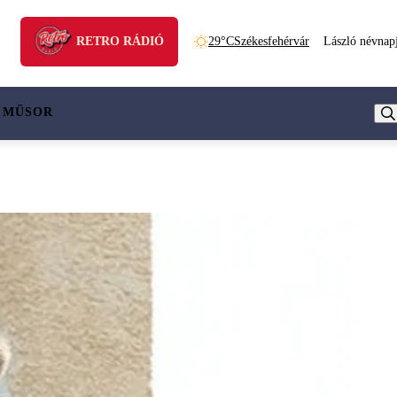
RETRO RÁDIÓ
29°C
Székesfehérvár
László névnap
 MŰSOR