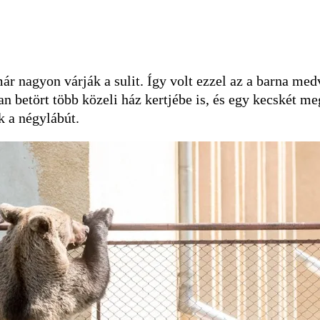
ár nagyon várják a sulit. Így volt ezzel az a barna me
 betört több közeli ház kertjébe is, és egy kecskét me
k a négylábút.