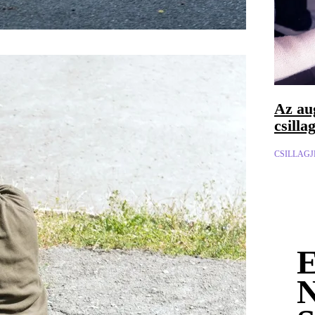
Az au
csilla
CSILLAG