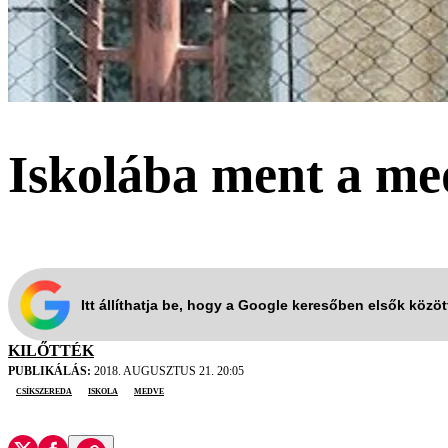
Iskolába ment a me
Itt állíthatja be, hogy a Google keresőben elsők közö
KILŐTTÉK
PUBLIKÁLÁS:
2018. AUGUSZTUS 21. 20:05
Csíkszereda
iskola
medve