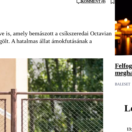
KOMMENT (0)
dve is, amely bemászott a csíkszeredai Octavian
gölt. A hatalmas állat ámokfutásának a
Felfog
meghal
BALESET
L
13