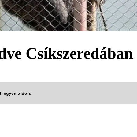
dve Csíkszeredában
tt legyen a Bors