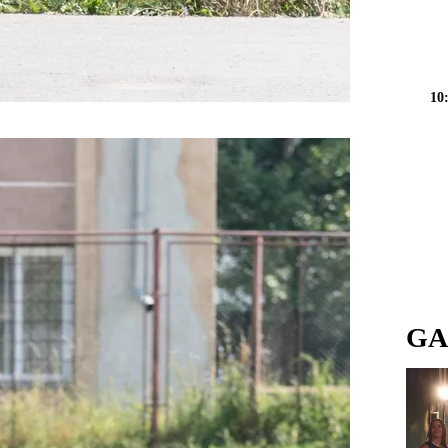
10
GA