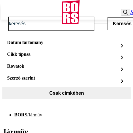
Keresés
Dátum tartomány
Cikk típusa
Rovatok
Szerző szerint
Csak címkében
BORS
/
Járműv
Járműv