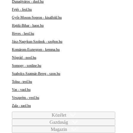
Dunaújváros - duol.hu
Fejér - feol.hu
Győr-Moson-Sopron - kisalfold.hu
Hajdú-Bihar - haon.hu
Heves - heol.hu
Jász-Nagykun-Szolnok - szoljon.hu
Komárom-Esztergom - kemma.hu
Nógrád - nool.hu
Somogy - sonline.hu
Szabolcs-Szatmár-Bereg - szon.hu
Tolna - teol.hu
Vas - vaol.hu
Veszprém - veol.hu
Zala - zaol.hu
Közélet
Gazdaság
Magazin