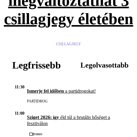
megváltoztathat 3
csillagjegy életében
CSILLAGJEGY
Legfrissebb
Legolvasottabb
11:30
Ismerje fel időben
a partidrogokat!
PARTIDROG
11:00
Sziget 2026: így
éld túl a brutális hőséget a
fesztiválon
Videó