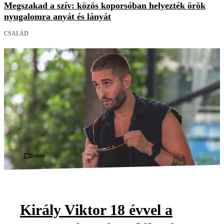
Megszakad a szív: közös koporsóban helyezték örök
nyugalomra anyát és lányát
CSALÁD
Videó
Király Viktor 18 évvel a