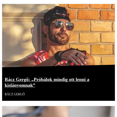
Rácz Gergő: „Próbálok mindig ott lenni a
kislányomnak”
RÁCZ GERGŐ