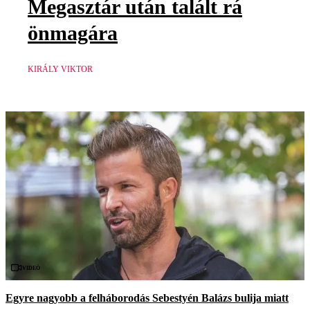
Megasztár után talált rá
önmagára
KIRÁLY VIKTOR
Videó
Egyre nagyobb a felháborodás Sebestyén Balázs bulija miatt