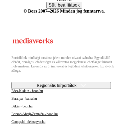
Süti beállítások
© Bors 2007–2026 Minden jog fenntartva.
Portfóliónk minőségi tartalmat jelent minden olvasó számára. Egyedülálló
elérést, országos lefedettséget és változatos megjelenési lehetőséget biztosít.
Folyamatosan keressük az új irányokat és fejlődési lehetőségeket. Ez jövőnk
záloga.
Regionális hírportálok
Bács-Kiskun - baon.hu
Baranya - bama.hu
Békés - beol.hu
Borsod-Abaúj-Zemplén - boon.hu
Csongrád - delmagyar.hu