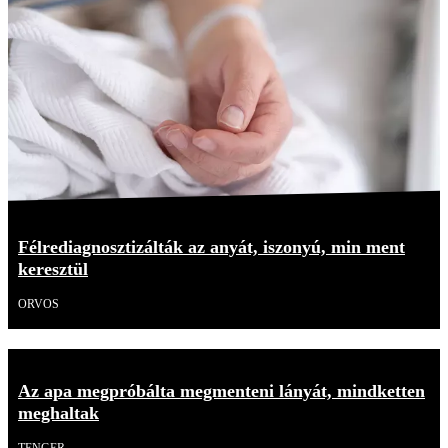
Félrediagnosztizálták az anyát, iszonyú, min ment
keresztül
ORVOS
Az apa megpróbálta megmenteni lányát, mindketten
meghaltak
TENGER