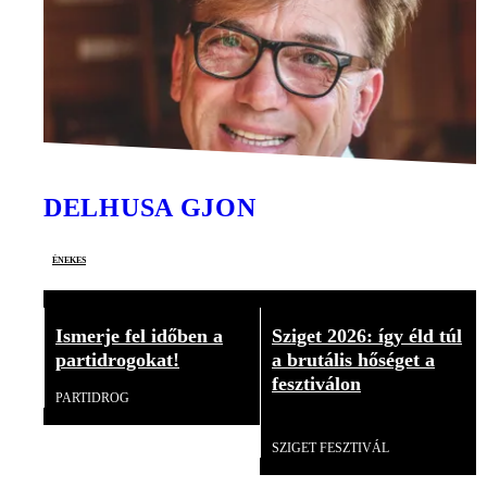
DELHUSA GJON
énekes
Ismerje fel időben a
Sziget 2026: így éld túl
partidrogokat!
a brutális hőséget a
fesztiválon
PARTIDROG
Videó
SZIGET FESZTIVÁL