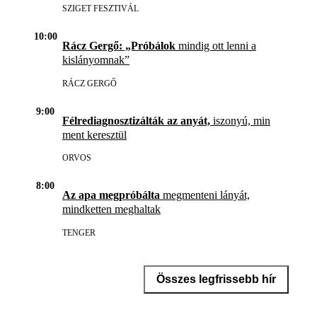
SZIGET FESZTIVÁL
10:00
Rácz Gergő: „Próbálok
mindig ott lenni a
kislányomnak”
RÁCZ GERGŐ
9:00
Félrediagnosztizálták az anyát,
iszonyú, min
ment keresztül
ORVOS
8:00
Az apa megpróbálta
megmenteni lányát,
mindketten meghaltak
TENGER
Összes legfrissebb hír