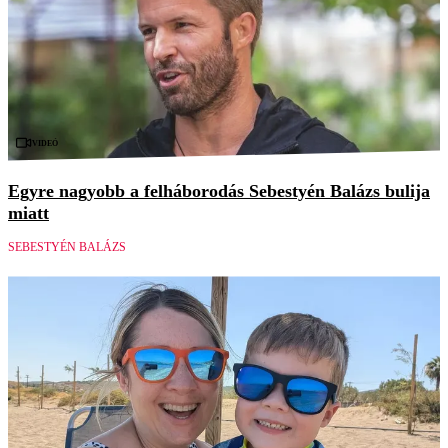
Videó
Egyre nagyobb a felháborodás Sebestyén Balázs bulija
miatt
SEBESTYÉN BALÁZS