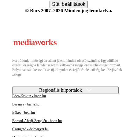
Süti beállítások
© Bors 2007–2026 Minden jog fenntartva.
Portfóliónk minőségi tartalmat jelent minden olvasó számára. Egyedülálló
elérést, országos lefedettséget és változatos megjelenési lehetőséget biztosít.
Folyamatosan keressük az új irányokat és fejlődési lehetőségeket. Ez jövőnk
záloga.
Regionális hírportálok
Bács-Kiskun - baon.hu
Baranya - bama.hu
Békés - beol.hu
Borsod-Abaúj-Zemplén - boon.hu
Csongrád - delmagyar.hu