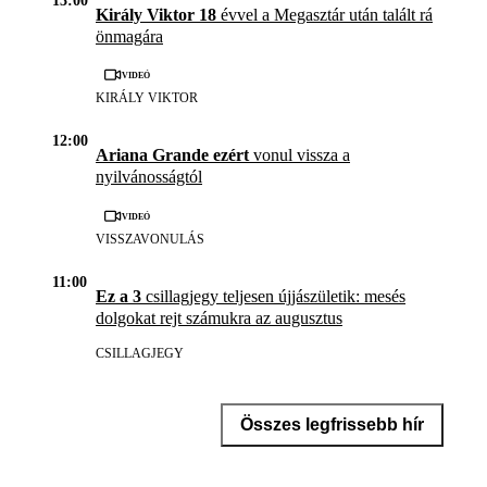
13:00
Király Viktor 18
évvel a Megasztár után talált rá
önmagára
Videó
KIRÁLY VIKTOR
12:00
Ariana Grande ezért
vonul vissza a
nyilvánosságtól
Videó
VISSZAVONULÁS
11:00
Ez a 3
csillagjegy teljesen újjászületik: mesés
dolgokat rejt számukra az augusztus
CSILLAGJEGY
Összes legfrissebb hír