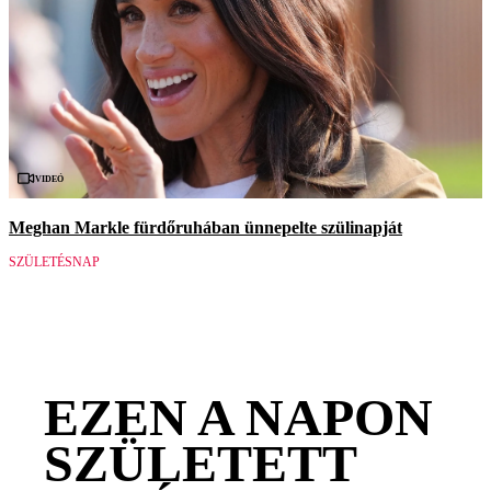
Videó
Meghan Markle fürdőruhában ünnepelte szülinapját
SZÜLETÉSNAP
EZEN A NAPON
SZÜLETETT