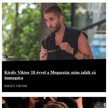
Videó
Király Viktor 18 évvel a Megasztár után talált rá
önmagára
KIRÁLY VIKTOR