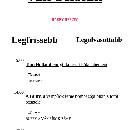
HARRY HERCEG
Legfrissebb
Legolvasottabb
15:00
Tom Holland ennyit
keresett Pókemberként
Videó
PÓKEMBER
14:00
A Buffy, a
vámpírok réme bombázója bikinis fotót
posztolt
Videó
BUFFY, A VÁMPÍROK RÉME