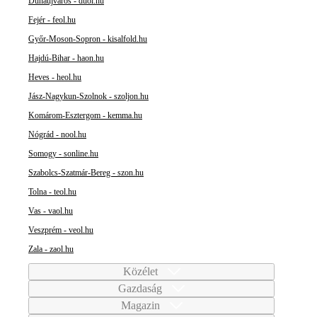
Dunaújváros - duol.hu
Fejér - feol.hu
Győr-Moson-Sopron - kisalfold.hu
Hajdú-Bihar - haon.hu
Heves - heol.hu
Jász-Nagykun-Szolnok - szoljon.hu
Komárom-Esztergom - kemma.hu
Nógrád - nool.hu
Somogy - sonline.hu
Szabolcs-Szatmár-Bereg - szon.hu
Tolna - teol.hu
Vas - vaol.hu
Veszprém - veol.hu
Zala - zaol.hu
Közélet
Gazdaság
Magazin