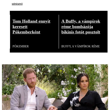
színésznő
Tom Holland ennyit
A Buffy, a vámpírok
keresett
réme bombázója
Pókemberként
bikinis fotót posztolt
Videó
Videó
PÓKEMBER
BUFFY, A VÁMPÍROK RÉME