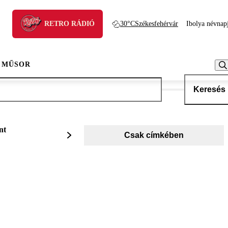
RETRO RÁDIÓ
30°C
Székesfehérvár
Ibolya névnap
 MŰSOR
Keresés
nt
Csak címkében