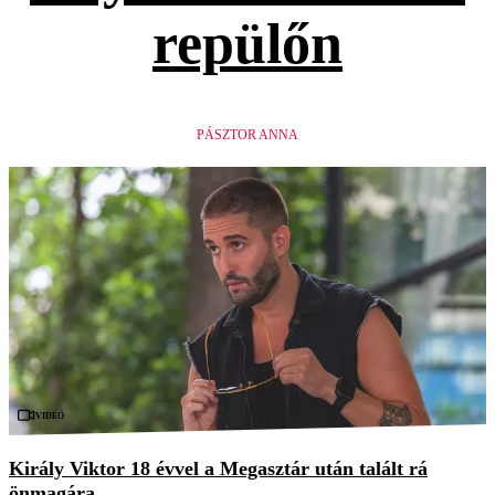
repülőn
PÁSZTOR ANNA
Videó
Király Viktor 18 évvel a Megasztár után talált rá
önmagára