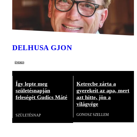
DELHUSA GJON
énekes
Így lepte meg
Ketrecbe zárta a
születésnapján
gyerekeit az apa, mert
feleségét Gudics Máté
azt hitte, jön a
világvége
Videó
GONOSZ SZELLEM
SZÜLETÉSNAP