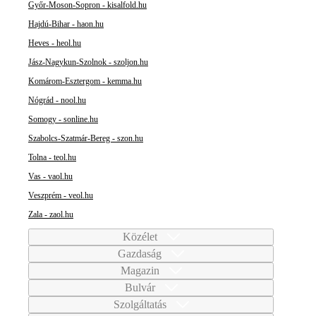
Győr-Moson-Sopron - kisalfold.hu
Hajdú-Bihar - haon.hu
Heves - heol.hu
Jász-Nagykun-Szolnok - szoljon.hu
Komárom-Esztergom - kemma.hu
Nógrád - nool.hu
Somogy - sonline.hu
Szabolcs-Szatmár-Bereg - szon.hu
Tolna - teol.hu
Vas - vaol.hu
Veszprém - veol.hu
Zala - zaol.hu
Közélet
Gazdaság
Magazin
Bulvár
Szolgáltatás