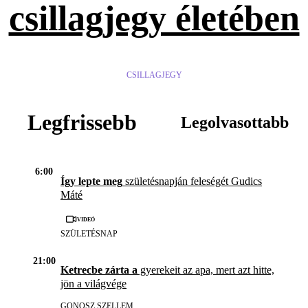
csillagjegy életében
CSILLAGJEGY
Legfrissebb
Legolvasottabb
6:00
Így lepte meg
születésnapján feleségét Gudics
Máté
Videó
SZÜLETÉSNAP
21:00
Ketrecbe zárta a
gyerekeit az apa, mert azt hitte,
jön a világvége
GONOSZ SZELLEM