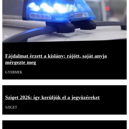
18+
Fájdalmat érzett a kislány: rájött, saját anyja
mérgezte meg
GYERMEK
Sziget 2026: így kerüljük el a jegyüzéreket
SZIGET