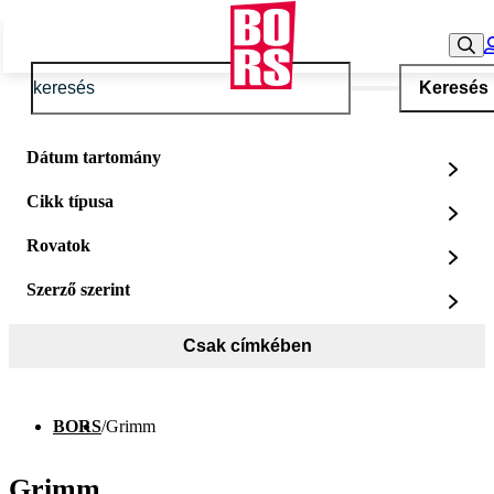
Keresés
Dátum tartomány
Cikk típusa
Rovatok
Szerző szerint
Csak címkében
BORS
/
Grimm
Grimm