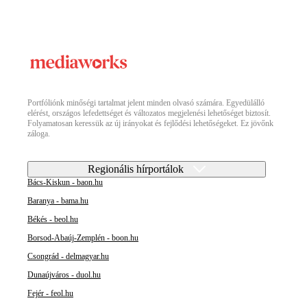
Portfóliónk minőségi tartalmat jelent minden olvasó számára. Egyedülálló
elérést, országos lefedettséget és változatos megjelenési lehetőséget biztosít.
Folyamatosan keressük az új irányokat és fejlődési lehetőségeket. Ez jövőnk
záloga.
Regionális hírportálok
Bács-Kiskun - baon.hu
Baranya - bama.hu
Békés - beol.hu
Borsod-Abaúj-Zemplén - boon.hu
Csongrád - delmagyar.hu
Dunaújváros - duol.hu
Fejér - feol.hu