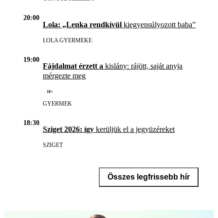
20:00
Lola: „Lenka rendkívül
kiegyensúlyozott baba”
LOLA GYERMEKE
19:00
Fájdalmat érzett a
kislány: rájött, saját anyja
mérgezte meg
18+
GYERMEK
18:30
Sziget 2026: így
kerüljük el a jegyüzéreket
SZIGET
Összes legfrissebb hír