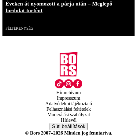
Éveken át nyomozott a párja után – Meglepő
fordulat történt
Videó
FÉLTÉKENYSÉG
Hírarchívum
Impresszum
Adatvédelmi tájékoztató
Felhasználási feltételek
Moderálási szabályzat
Hírlevél
Süti beállítások
© Bors 2007–2026 Minden jog fenntartva.