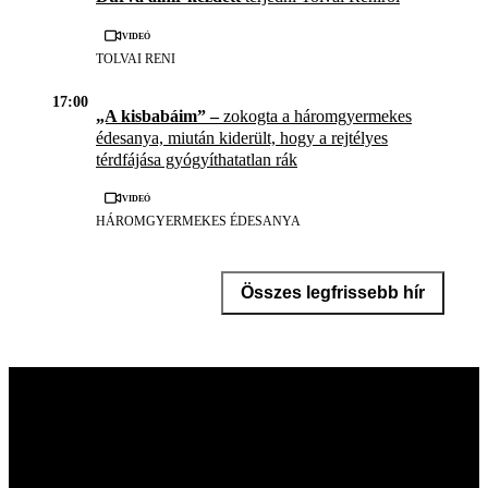
Videó
TOLVAI RENI
17:00
„A kisbabáim” –
zokogta a háromgyermekes
édesanya, miután kiderült, hogy a rejtélyes
térdfájása gyógyíthatatlan rák
Videó
HÁROMGYERMEKES ÉDESANYA
Összes legfrissebb hír