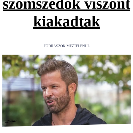
szomszédok viszont
kiakadtak
FODRÁSZOK MEZTELENÜL
Videó