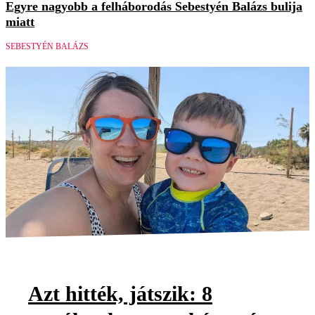
Egyre nagyobb a felháborodás Sebestyén Balázs bulija
miatt
SEBESTYÉN BALÁZS
Azt hitték, játszik: 8