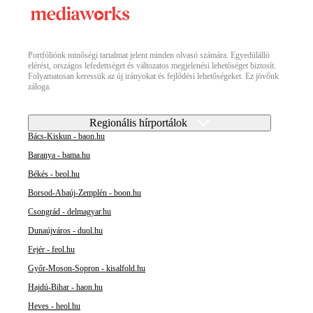
Portfóliónk minőségi tartalmat jelent minden olvasó számára. Egyedülálló
elérést, országos lefedettséget és változatos megjelenési lehetőséget biztosít.
Folyamatosan keressük az új irányokat és fejlődési lehetőségeket. Ez jövőnk
záloga.
Regionális hírportálok
Bács-Kiskun - baon.hu
Baranya - bama.hu
Békés - beol.hu
Borsod-Abaúj-Zemplén - boon.hu
Csongrád - delmagyar.hu
Dunaújváros - duol.hu
Fejér - feol.hu
Győr-Moson-Sopron - kisalfold.hu
Hajdú-Bihar - haon.hu
Heves - heol.hu