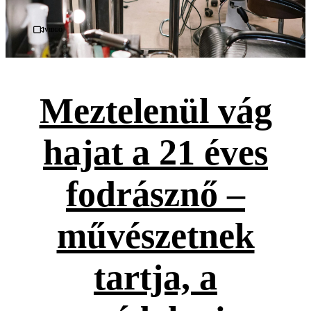
Videó
Meztelenül vág
hajat a 21 éves
fodrásznő –
művészetnek
tartja, a