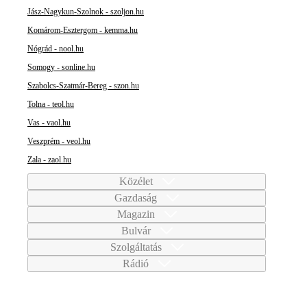
Jász-Nagykun-Szolnok - szoljon.hu
Komárom-Esztergom - kemma.hu
Nógrád - nool.hu
Somogy - sonline.hu
Szabolcs-Szatmár-Bereg - szon.hu
Tolna - teol.hu
Vas - vaol.hu
Veszprém - veol.hu
Zala - zaol.hu
Közélet
Gazdaság
Magazin
Bulvár
Szolgáltatás
Rádió