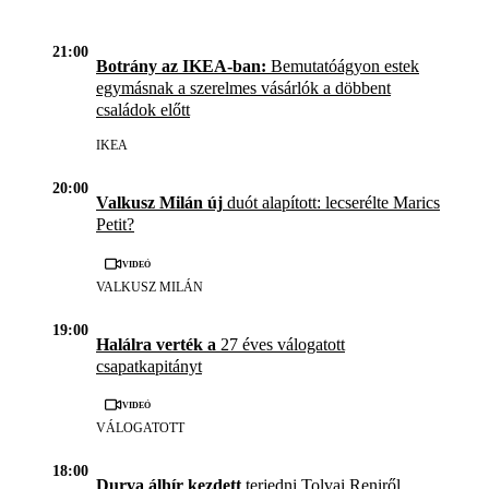
21:00
Botrány az IKEA-ban:
Bemutatóágyon estek
egymásnak a szerelmes vásárlók a döbbent
családok előtt
IKEA
20:00
Valkusz Milán új
duót alapított: lecserélte Marics
Petit?
Videó
VALKUSZ MILÁN
19:00
Halálra verték a
27 éves válogatott
csapatkapitányt
Videó
VÁLOGATOTT
18:00
Durva álhír kezdett
terjedni Tolvai Reniről