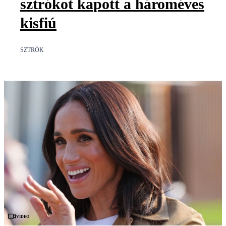
sztrókot kapott a hároméves
kisfiú
SZTRÓK
Videó