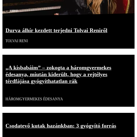
Videó
Durva álhír kezdett terjedni Tolvai Reniről
TOLVAI RENI
„A kisbabáim” – zokogta a háromgyermekes
édesanya, miután kiderült, hogy a rejtélyes
térdfájása gyógyíthatatlan rák
Videó
HÁROMGYERMEKES ÉDESANYA
Csodatevő kutak hazánkban: 3 gyógyító forrás