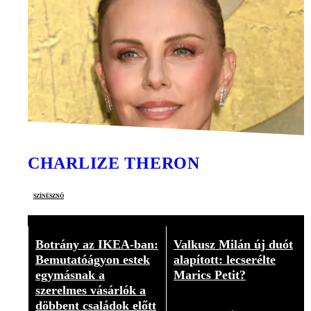
CHARLIZE THERON
színésznő
Botrány az IKEA-ban:
Valkusz Milán új duót
Bemutatóágyon estek
alapított: lecserélte
egymásnak a
Marics Petit?
szerelmes vásárlók a
Videó
döbbent családok előtt